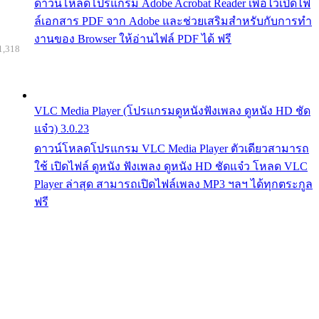
ดาวน์โหลดโปรแกรม Adobe Acrobat Reader เพื่อไว้เปิดไฟ
ล์เอกสาร PDF จาก Adobe และช่วยเสริมสำหรับกับการทำ
งานของ Browser ให้อ่านไฟล์ PDF ได้ ฟรี
1,318
VLC Media Player (โปรแกรมดูหนังฟังเพลง ดูหนัง HD ชัด
แจ๋ว) 3.0.23
ดาวน์โหลดโปรแกรม VLC Media Player ตัวเดียวสามารถ
ใช้ เปิดไฟล์ ดูหนัง ฟังเพลง ดูหนัง HD ชัดแจ๋ว โหลด VLC
Player ล่าสุด สามารถเปิดไฟล์เพลง MP3 ฯลฯ ได้ทุกตระกูล
ฟรี