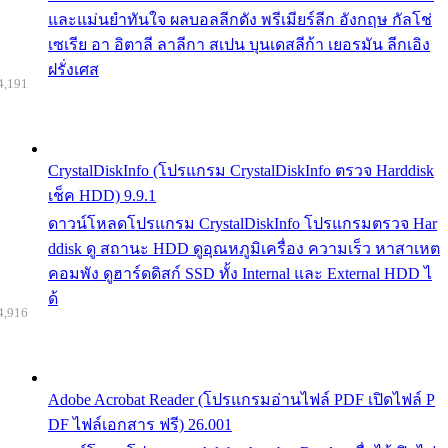
และแม่นยำทันใจ ผลบอลลีกดัง พรีเมียร์ลีก อังกฤษ กัลโช่
เซเรีย อา อิตาลี ลาลีกา สเปน บุนเดสลีก้า เยอรมัน ลีกเอิง
ฝรั่งเศส
4,191
CrystalDiskInfo (โปรแกรม CrystalDiskInfo ตรวจ Harddisk
เช็ค HDD) 9.9.1
ดาวน์โหลดโปรแกรม CrystalDiskInfo โปรแกรมตรวจ Har
ddisk ดู สถานะ HDD ดูอุณหภูมิเครื่อง ความเร็ว หาสาเหต
คอมพัง ดูฮาร์ดดิสก์ SSD ทั้ง Internal และ External HDD ไ
ด้
4,916
Adobe Acrobat Reader (โปรแกรมอ่านไฟล์ PDF เปิดไฟล์ P
DF ไฟล์เอกสาร ฟรี) 26.001