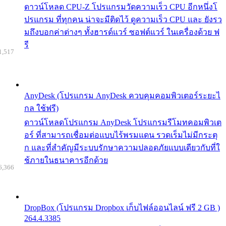
ดาวน์โหลด CPU-Z โปรแกรมวัดความเร็ว CPU อีกหนึ่งโ
ปรแกรม ที่ทุกคน น่าจะมีติดไว้ ดูความเร็ว CPU และ ยังรว
มถึงบอกค่าต่างๆ ทั้งฮารด์แวร์ ซอฟต์แวร์ ในเครื่องด้วย ฟ
รี
1,517
AnyDesk (โปรแกรม AnyDesk ควบคุมคอมพิวเตอร์ระยะไ
กล ใช้ฟรี)
ดาวน์โหลดโปรแกรม AnyDesk โปรแกรมรีโมทคอมพิวเต
อร์ ที่สามารถเชื่อมต่อแบบไร้พรมแดน รวดเร็มไม่มีกระตุ
ก และที่สำคัญมีระบบรักษาความปลอดภัยแบบเดียวกับที่ใ
ช้ภายในธนาคารอีกด้วย
6,366
DropBox (โปรแกรม Dropbox เก็บไฟล์ออนไลน์ ฟรี 2 GB )
264.4.3385