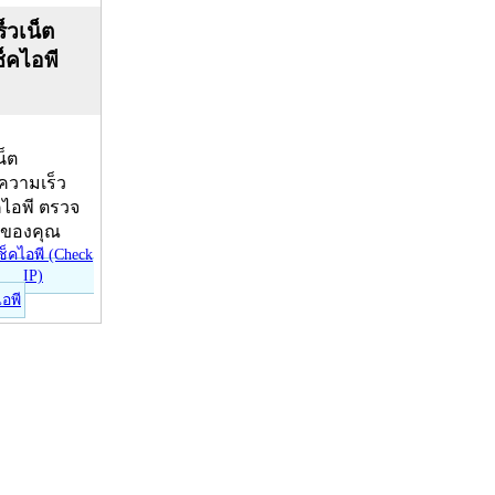
็วเน็ต
ช็คไอพี
น็ต
บความเร็ว
คไอพี ตรวจ
ีของคุณ
ไอพี