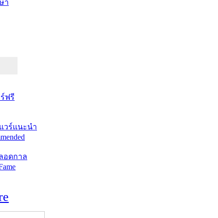
ษา
์ฟรี
แวร์แนะนำ
mended
ตลอดกาล
 Fame
re