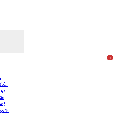
4
ด
์เน็ต
คคล
ดีย
อร์
ุรกิจ