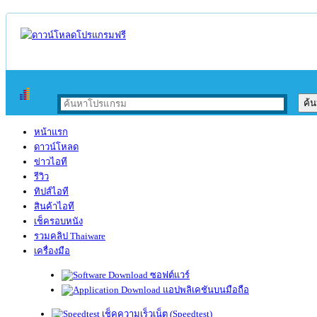
หน้าแรก
ดาวน์โหลด
ข่าวไอที
รีวิว
ทิปส์ไอที
สินค้าไอที
เช็ครอบหนัง
รวมคลิป Thaiware
เครื่องมือ
ซอฟต์แวร์
แอปพลิเคชันบนมือถือ
เช็คความเร็วเน็ต (Speedtest)