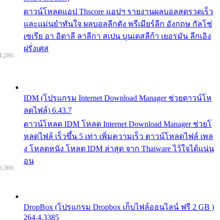
ดาวน์โหลดแอป Thscore แอปฯ รายงานผลบอลสดรวดเร็ว
และแม่นยำทันใจ ผลบอลลีกดัง พรีเมียร์ลีก อังกฤษ กัลโช่
เซเรีย อา อิตาลี ลาลีกา สเปน บุนเดสลีก้า เยอรมัน ลีกเอิง
ฝรั่งเศส
4,286
IDM (โปรแกรม Internet Download Manager ช่วยดาวน์โห
ลดไฟล์) 6.43.7
ดาวน์โหลด IDM โหลด Internet Download Manager ช่วยโ
หลดไฟล์ เร็วขึ้น 5 เท่า เพิ่มความเร็ว ดาวน์โหลดไฟล์ เพล
ง โหลดหนัง โหลด IDM ล่าสุด จาก Thaiware ไว้ใจได้แน่น
อน
6,366
DropBox (โปรแกรม Dropbox เก็บไฟล์ออนไลน์ ฟรี 2 GB )
264.4.3385