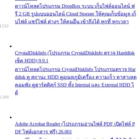
ดาวน์โหลดโปรแกรม DropBox ระบบ เก็บไฟล์ออนไลน์ ฟ
รี 2 GB รูปแบบออนไลน์ Cloud Storage ให้คุณเก็บข้อมูล เก็
บไฟล์ แชร์ไฟล์ ต่างๆ ให้คนอื่น เข้าถึงได้ ทุกที่ ทุกเวลา
4,522
CrystalDiskInfo (โปรแกรม CrystalDiskInfo ตรวจ Harddisk
เช็ค HDD) 9.9.1
ดาวน์โหลดโปรแกรม CrystalDiskInfo โปรแกรมตรวจ Har
ddisk ดู สถานะ HDD ดูอุณหภูมิเครื่อง ความเร็ว หาสาเหต
คอมพัง ดูฮาร์ดดิสก์ SSD ทั้ง Internal และ External HDD ไ
ด้
5,160
Adobe Acrobat Reader (โปรแกรมอ่านไฟล์ PDF เปิดไฟล์ P
DF ไฟล์เอกสาร ฟรี) 26.001