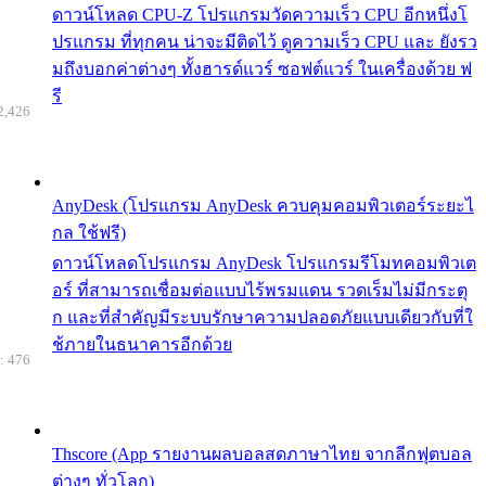
ดาวน์โหลด CPU-Z โปรแกรมวัดความเร็ว CPU อีกหนึ่งโ
ปรแกรม ที่ทุกคน น่าจะมีติดไว้ ดูความเร็ว CPU และ ยังรว
มถึงบอกค่าต่างๆ ทั้งฮารด์แวร์ ซอฟต์แวร์ ในเครื่องด้วย ฟ
รี
2,426
AnyDesk (โปรแกรม AnyDesk ควบคุมคอมพิวเตอร์ระยะไ
กล ใช้ฟรี)
ดาวน์โหลดโปรแกรม AnyDesk โปรแกรมรีโมทคอมพิวเต
อร์ ที่สามารถเชื่อมต่อแบบไร้พรมแดน รวดเร็มไม่มีกระตุ
ก และที่สำคัญมีระบบรักษาความปลอดภัยแบบเดียวกับที่ใ
ช้ภายในธนาคารอีกด้วย
: 476
Thscore (App รายงานผลบอลสดภาษาไทย จากลีกฟุตบอล
ต่างๆ ทั่วโลก)