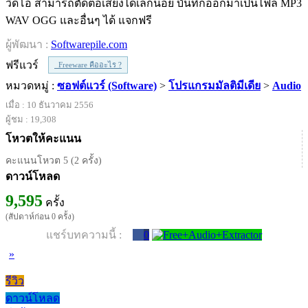
วิดีโอ สามารถตัดต่อเสียงได้เล็กน้อย บันทึกออกมาเป็นไฟล์ MP3
WAV OGG และอื่นๆ ได้ แจกฟรี
ผู้พัฒนา :
Softwarepile.com
ฟรีแวร์
Freeware คืออะไร ?
หมวดหมู่ :
ซอฟต์แวร์ (Software)
>
โปรแกรมมัลติมีเดีย
>
Audio
เมื่อ : 10 ธันวาคม 2556
ผู้ชม : 19,308
โหวตให้คะแนน
คะแนนโหวต 5 (2 ครั้ง)
ดาวน์โหลด
9,595
ครั้ง
(สัปดาห์ก่อน 0 ครั้ง)
แชร์บทความนี้ :
0
»
รีวิว
ดาวน์โหลด