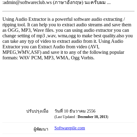
:admin@softwareclub.ws (ภาษาอังกฤษ) นะครับผม ...
Using Audio Extractor is a powerful software audio extracting /
ripping tool. It can help you to extract audio streams and save them
as OGG, MP3, Wave files. you can using audio extractor you can
change setting of mp3 ,wav, wma,ogg to make best quality.also you
can take any typ of video to extract audio from it. Using Audio
Extractor you can Extract Audio from video (AVI,
MPEG,WMV,ASF) and save it to any of the following popular
formats: WAV PCM, MP3, WMA, Ogg Vorbis.
ปรับปรุงเมื่อ
วันที่ 10 ธันวาคม 2556
(Last Updated :
December 10, 2013
)
Softwarepile.com
ผู้พัฒนา