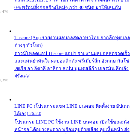
0% พร้อมสิ่งก่อสร้างใหม่ๆ กว่า 30 ชนิด มาให้เล่นกัน
: 476
Thscore (App รายงานผลบอลสดภาษาไทย จากลีกฟุตบอล
ต่างๆ ทั่วโลก)
ดาวน์โหลดแอป Thscore แอปฯ รายงานผลบอลสดรวดเร็ว
และแม่นยำทันใจ ผลบอลลีกดัง พรีเมียร์ลีก อังกฤษ กัลโช่
เซเรีย อา อิตาลี ลาลีกา สเปน บุนเดสลีก้า เยอรมัน ลีกเอิง
ฝรั่งเศส
6,396
LINE PC (โปรแกรมแชท LINE บนคอม ติดตั้งง่าย อัปเดต
ได้เอง) 26.2.0
โปรแกรม LINE PC ใช้งาน LINE บนคอม เปิดใช้ขณะนั่ง
หน้าจอ ได้อย่างสะดวก พร้อมคุยด้วยเสียง คุยเห็นหน้า ส่ง