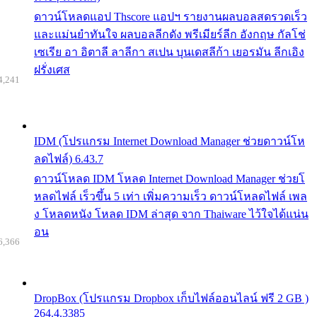
ดาวน์โหลดแอป Thscore แอปฯ รายงานผลบอลสดรวดเร็ว
และแม่นยำทันใจ ผลบอลลีกดัง พรีเมียร์ลีก อังกฤษ กัลโช่
เซเรีย อา อิตาลี ลาลีกา สเปน บุนเดสลีก้า เยอรมัน ลีกเอิง
ฝรั่งเศส
4,241
IDM (โปรแกรม Internet Download Manager ช่วยดาวน์โห
ลดไฟล์) 6.43.7
ดาวน์โหลด IDM โหลด Internet Download Manager ช่วยโ
หลดไฟล์ เร็วขึ้น 5 เท่า เพิ่มความเร็ว ดาวน์โหลดไฟล์ เพล
ง โหลดหนัง โหลด IDM ล่าสุด จาก Thaiware ไว้ใจได้แน่น
อน
6,366
DropBox (โปรแกรม Dropbox เก็บไฟล์ออนไลน์ ฟรี 2 GB )
264.4.3385