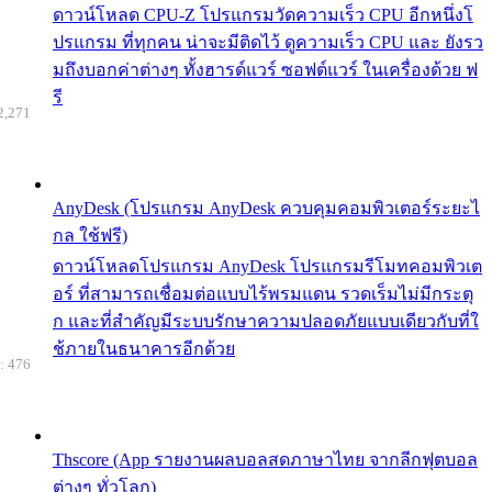
ดาวน์โหลด CPU-Z โปรแกรมวัดความเร็ว CPU อีกหนึ่งโ
ปรแกรม ที่ทุกคน น่าจะมีติดไว้ ดูความเร็ว CPU และ ยังรว
มถึงบอกค่าต่างๆ ทั้งฮารด์แวร์ ซอฟต์แวร์ ในเครื่องด้วย ฟ
รี
2,271
AnyDesk (โปรแกรม AnyDesk ควบคุมคอมพิวเตอร์ระยะไ
กล ใช้ฟรี)
ดาวน์โหลดโปรแกรม AnyDesk โปรแกรมรีโมทคอมพิวเต
อร์ ที่สามารถเชื่อมต่อแบบไร้พรมแดน รวดเร็มไม่มีกระตุ
ก และที่สำคัญมีระบบรักษาความปลอดภัยแบบเดียวกับที่ใ
ช้ภายในธนาคารอีกด้วย
: 476
Thscore (App รายงานผลบอลสดภาษาไทย จากลีกฟุตบอล
ต่างๆ ทั่วโลก)