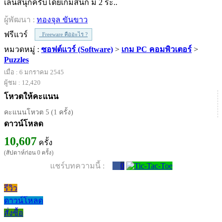
เล่นสนุกครับโดยเกมส์นี้ก็ มี 2 ระ..
ผู้พัฒนา :
ทองจุล ขันขาว
ฟรีแวร์
Freeware คืออะไร ?
หมวดหมู่ :
ซอฟต์แวร์ (Software)
>
เกม PC คอมพิวเตอร์
>
Puzzles
เมื่อ : 6 มกราคม 2545
ผู้ชม : 12,420
โหวตให้คะแนน
คะแนนโหวต 5 (1 ครั้ง)
ดาวน์โหลด
10,607
ครั้ง
(สัปดาห์ก่อน 0 ครั้ง)
แชร์บทความนี้ :
0
รีวิว
ดาวน์โหลด
สั่งซื้อ