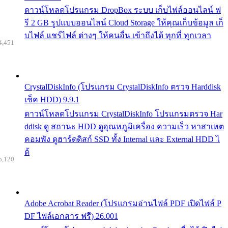
ดาวน์โหลดโปรแกรม DropBox ระบบ เก็บไฟล์ออนไลน์ ฟ
รี 2 GB รูปแบบออนไลน์ Cloud Storage ให้คุณเก็บข้อมูล เก็
บไฟล์ แชร์ไฟล์ ต่างๆ ให้คนอื่น เข้าถึงได้ ทุกที่ ทุกเวลา
4,451
CrystalDiskInfo (โปรแกรม CrystalDiskInfo ตรวจ Harddisk
เช็ค HDD) 9.9.1
ดาวน์โหลดโปรแกรม CrystalDiskInfo โปรแกรมตรวจ Har
ddisk ดู สถานะ HDD ดูอุณหภูมิเครื่อง ความเร็ว หาสาเหต
คอมพัง ดูฮาร์ดดิสก์ SSD ทั้ง Internal และ External HDD ไ
ด้
5,120
Adobe Acrobat Reader (โปรแกรมอ่านไฟล์ PDF เปิดไฟล์ P
DF ไฟล์เอกสาร ฟรี) 26.001