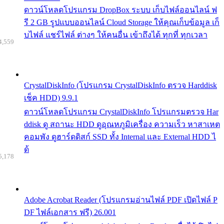
ดาวน์โหลดโปรแกรม DropBox ระบบ เก็บไฟล์ออนไลน์ ฟ
รี 2 GB รูปแบบออนไลน์ Cloud Storage ให้คุณเก็บข้อมูล เก็
บไฟล์ แชร์ไฟล์ ต่างๆ ให้คนอื่น เข้าถึงได้ ทุกที่ ทุกเวลา
4,559
CrystalDiskInfo (โปรแกรม CrystalDiskInfo ตรวจ Harddisk
เช็ค HDD) 9.9.1
ดาวน์โหลดโปรแกรม CrystalDiskInfo โปรแกรมตรวจ Har
ddisk ดู สถานะ HDD ดูอุณหภูมิเครื่อง ความเร็ว หาสาเหต
คอมพัง ดูฮาร์ดดิสก์ SSD ทั้ง Internal และ External HDD ไ
ด้
5,178
Adobe Acrobat Reader (โปรแกรมอ่านไฟล์ PDF เปิดไฟล์ P
DF ไฟล์เอกสาร ฟรี) 26.001