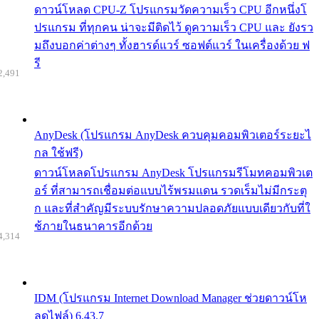
ดาวน์โหลด CPU-Z โปรแกรมวัดความเร็ว CPU อีกหนึ่งโ
ปรแกรม ที่ทุกคน น่าจะมีติดไว้ ดูความเร็ว CPU และ ยังรว
มถึงบอกค่าต่างๆ ทั้งฮารด์แวร์ ซอฟต์แวร์ ในเครื่องด้วย ฟ
รี
2,491
AnyDesk (โปรแกรม AnyDesk ควบคุมคอมพิวเตอร์ระยะไ
กล ใช้ฟรี)
ดาวน์โหลดโปรแกรม AnyDesk โปรแกรมรีโมทคอมพิวเต
อร์ ที่สามารถเชื่อมต่อแบบไร้พรมแดน รวดเร็มไม่มีกระตุ
ก และที่สำคัญมีระบบรักษาความปลอดภัยแบบเดียวกับที่ใ
ช้ภายในธนาคารอีกด้วย
4,314
IDM (โปรแกรม Internet Download Manager ช่วยดาวน์โห
ลดไฟล์) 6.43.7