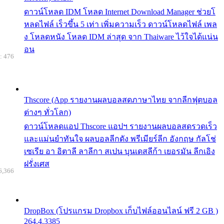
ดาวน์โหลด IDM โหลด Internet Download Manager ช่วยโ
หลดไฟล์ เร็วขึ้น 5 เท่า เพิ่มความเร็ว ดาวน์โหลดไฟล์ เพล
ง โหลดหนัง โหลด IDM ล่าสุด จาก Thaiware ไว้ใจได้แน่น
อน
: 476
Thscore (App รายงานผลบอลสดภาษาไทย จากลีกฟุตบอล
ต่างๆ ทั่วโลก)
ดาวน์โหลดแอป Thscore แอปฯ รายงานผลบอลสดรวดเร็ว
และแม่นยำทันใจ ผลบอลลีกดัง พรีเมียร์ลีก อังกฤษ กัลโช่
เซเรีย อา อิตาลี ลาลีกา สเปน บุนเดสลีก้า เยอรมัน ลีกเอิง
ฝรั่งเศส
6,366
DropBox (โปรแกรม Dropbox เก็บไฟล์ออนไลน์ ฟรี 2 GB )
264.4.3385