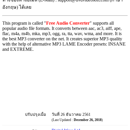
อังกฤษ) ได้เลย
This program is called "
Free Audio Converter
" supports all
popular audio file formats. It converts between aac, ac3, aiff, ape,
flac, m4a, m4b, mka, mp3, ogg, ra, tta, wav, wma, and more. It is
the best MP3 converter on the net. It creates superior MP3 quality
with the help of alternative MP3 LAME Encoder presets: INSANE
and EXTREME.
ปรับปรุงเมื่อ
วันที่ 26 ธันวาคม 2561
(Last Updated :
December 26, 2018
)