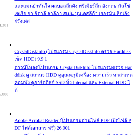
และแม่นยำทันใจ ผลบอลลีกดัง พรีเมียร์ลีก อังกฤษ กัลโช่
เซเรีย อา อิตาลี ลาลีกา สเปน บุนเดสลีก้า เยอรมัน ลีกเอิง
ฝรั่งเศส
4,301
CrystalDiskInfo (โปรแกรม CrystalDiskInfo ตรวจ Harddisk
เช็ค HDD) 9.9.1
ดาวน์โหลดโปรแกรม CrystalDiskInfo โปรแกรมตรวจ Har
ddisk ดู สถานะ HDD ดูอุณหภูมิเครื่อง ความเร็ว หาสาเหต
คอมพัง ดูฮาร์ดดิสก์ SSD ทั้ง Internal และ External HDD ไ
ด้
5,000
Adobe Acrobat Reader (โปรแกรมอ่านไฟล์ PDF เปิดไฟล์ P
DF ไฟล์เอกสาร ฟรี) 26.001