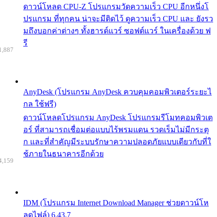
ดาวน์โหลด CPU-Z โปรแกรมวัดความเร็ว CPU อีกหนึ่งโ
ปรแกรม ที่ทุกคน น่าจะมีติดไว้ ดูความเร็ว CPU และ ยังรว
มถึงบอกค่าต่างๆ ทั้งฮารด์แวร์ ซอฟต์แวร์ ในเครื่องด้วย ฟ
รี
1,887
AnyDesk (โปรแกรม AnyDesk ควบคุมคอมพิวเตอร์ระยะไ
กล ใช้ฟรี)
ดาวน์โหลดโปรแกรม AnyDesk โปรแกรมรีโมทคอมพิวเต
อร์ ที่สามารถเชื่อมต่อแบบไร้พรมแดน รวดเร็มไม่มีกระตุ
ก และที่สำคัญมีระบบรักษาความปลอดภัยแบบเดียวกับที่ใ
ช้ภายในธนาคารอีกด้วย
4,159
IDM (โปรแกรม Internet Download Manager ช่วยดาวน์โห
ลดไฟล์) 6.43.7