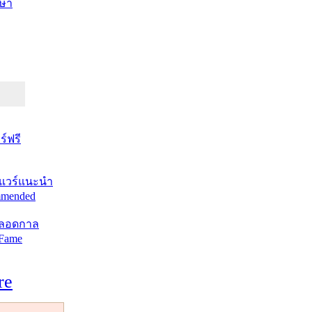
ษา
์ฟรี
แวร์แนะนำ
mended
ตลอดกาล
 Fame
re