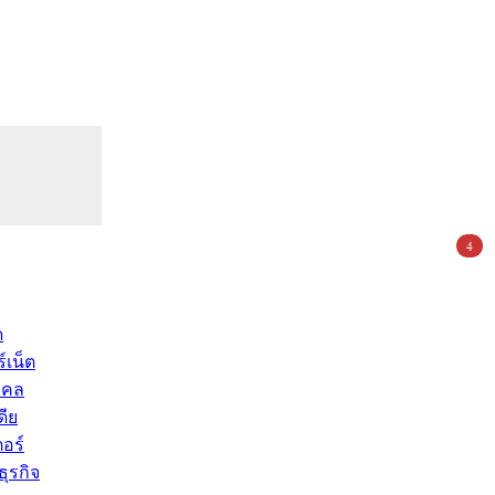
4
ด
์เน็ต
คคล
ดีย
อร์
ุรกิจ