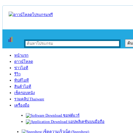
หน้าแรก
ดาวน์โหลด
ข่าวไอที
รีวิว
ทิปส์ไอที
สินค้าไอที
เช็ครอบหนัง
รวมคลิป Thaiware
เครื่องมือ
ซอฟต์แวร์
แอปพลิเคชันบนมือถือ
เช็คความเร็วเน็ต (Speedtest)