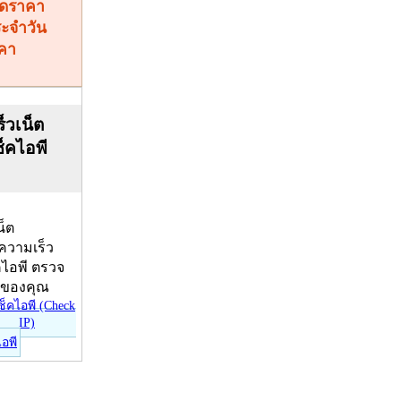
คา
็วเน็ต
ช็คไอพี
น็ต
บความเร็ว
คไอพี ตรวจ
ีของคุณ
ไอพี