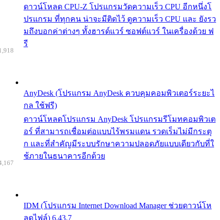
ดาวน์โหลด CPU-Z โปรแกรมวัดความเร็ว CPU อีกหนึ่งโ
ปรแกรม ที่ทุกคน น่าจะมีติดไว้ ดูความเร็ว CPU และ ยังรว
มถึงบอกค่าต่างๆ ทั้งฮารด์แวร์ ซอฟต์แวร์ ในเครื่องด้วย ฟ
รี
1,918
AnyDesk (โปรแกรม AnyDesk ควบคุมคอมพิวเตอร์ระยะไ
กล ใช้ฟรี)
ดาวน์โหลดโปรแกรม AnyDesk โปรแกรมรีโมทคอมพิวเต
อร์ ที่สามารถเชื่อมต่อแบบไร้พรมแดน รวดเร็มไม่มีกระตุ
ก และที่สำคัญมีระบบรักษาความปลอดภัยแบบเดียวกับที่ใ
ช้ภายในธนาคารอีกด้วย
4,167
IDM (โปรแกรม Internet Download Manager ช่วยดาวน์โห
ลดไฟล์) 6.43.7