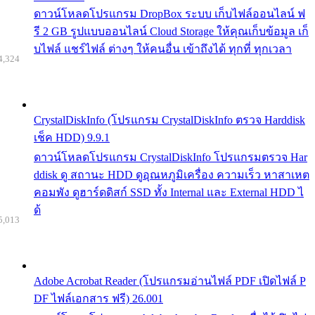
ดาวน์โหลดโปรแกรม DropBox ระบบ เก็บไฟล์ออนไลน์ ฟ
รี 2 GB รูปแบบออนไลน์ Cloud Storage ให้คุณเก็บข้อมูล เก็
บไฟล์ แชร์ไฟล์ ต่างๆ ให้คนอื่น เข้าถึงได้ ทุกที่ ทุกเวลา
4,324
CrystalDiskInfo (โปรแกรม CrystalDiskInfo ตรวจ Harddisk
เช็ค HDD) 9.9.1
ดาวน์โหลดโปรแกรม CrystalDiskInfo โปรแกรมตรวจ Har
ddisk ดู สถานะ HDD ดูอุณหภูมิเครื่อง ความเร็ว หาสาเหต
คอมพัง ดูฮาร์ดดิสก์ SSD ทั้ง Internal และ External HDD ไ
ด้
5,013
Adobe Acrobat Reader (โปรแกรมอ่านไฟล์ PDF เปิดไฟล์ P
DF ไฟล์เอกสาร ฟรี) 26.001