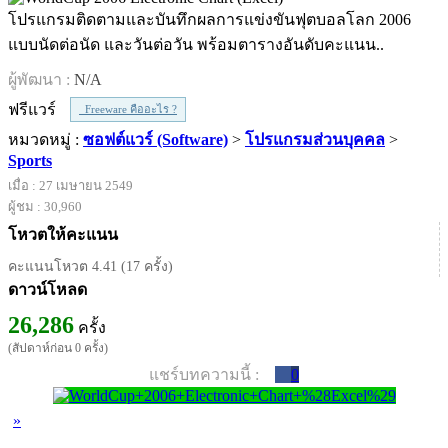
โปรแกรมติดตามและบันทึกผลการแข่งขันฟุตบอลโลก 2006
แบบนัดต่อนัด และวันต่อวัน พร้อมตารางอันดับคะแนน..
ผู้พัฒนา :
N/A
ฟรีแวร์
Freeware คืออะไร ?
หมวดหมู่ :
ซอฟต์แวร์ (Software)
>
โปรแกรมส่วนบุคคล
>
Sports
เมื่อ : 27 เมษายน 2549
ผู้ชม : 30,960
โหวตให้คะแนน
คะแนนโหวต 4.41 (17 ครั้ง)
ดาวน์โหลด
26,286
ครั้ง
(สัปดาห์ก่อน 0 ครั้ง)
แชร์บทความนี้ :
0
»