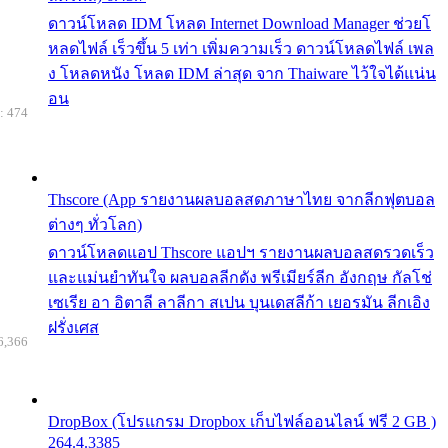
ดาวน์โหลด IDM โหลด Internet Download Manager ช่วยโ
หลดไฟล์ เร็วขึ้น 5 เท่า เพิ่มความเร็ว ดาวน์โหลดไฟล์ เพล
ง โหลดหนัง โหลด IDM ล่าสุด จาก Thaiware ไว้ใจได้แน่น
อน
: 474
Thscore (App รายงานผลบอลสดภาษาไทย จากลีกฟุตบอล
ต่างๆ ทั่วโลก)
ดาวน์โหลดแอป Thscore แอปฯ รายงานผลบอลสดรวดเร็ว
และแม่นยำทันใจ ผลบอลลีกดัง พรีเมียร์ลีก อังกฤษ กัลโช่
เซเรีย อา อิตาลี ลาลีกา สเปน บุนเดสลีก้า เยอรมัน ลีกเอิง
ฝรั่งเศส
6,366
DropBox (โปรแกรม Dropbox เก็บไฟล์ออนไลน์ ฟรี 2 GB )
264.4.3385