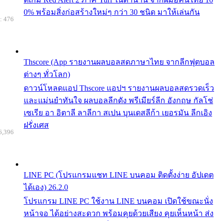
0% พร้อมสิ่งก่อสร้างใหม่ๆ กว่า 30 ชนิด มาให้เล่นกัน
: 476
Thscore (App รายงานผลบอลสดภาษาไทย จากลีกฟุตบอล
ต่างๆ ทั่วโลก)
ดาวน์โหลดแอป Thscore แอปฯ รายงานผลบอลสดรวดเร็ว
และแม่นยำทันใจ ผลบอลลีกดัง พรีเมียร์ลีก อังกฤษ กัลโช่
เซเรีย อา อิตาลี ลาลีกา สเปน บุนเดสลีก้า เยอรมัน ลีกเอิง
ฝรั่งเศส
6,396
LINE PC (โปรแกรมแชท LINE บนคอม ติดตั้งง่าย อัปเดต
ได้เอง) 26.2.0
โปรแกรม LINE PC ใช้งาน LINE บนคอม เปิดใช้ขณะนั่ง
หน้าจอ ได้อย่างสะดวก พร้อมคุยด้วยเสียง คุยเห็นหน้า ส่ง