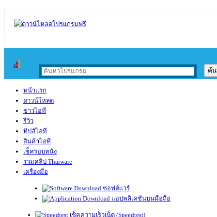
หน้าแรก
ดาวน์โหลด
ข่าวไอที
รีวิว
ทิปส์ไอที
สินค้าไอที
เช็ครอบหนัง
รวมคลิป Thaiware
เครื่องมือ
ซอฟต์แวร์
แอปพลิเคชันบนมือถือ
เช็คความเร็วเน็ต (Speedtest)