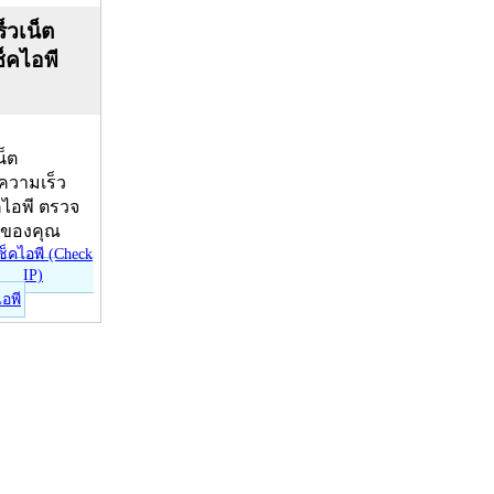
็วเน็ต
ช็คไอพี
น็ต
บความเร็ว
คไอพี ตรวจ
ีของคุณ
ไอพี