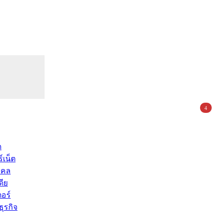
4
ด
์เน็ต
คคล
ดีย
อร์
ุรกิจ