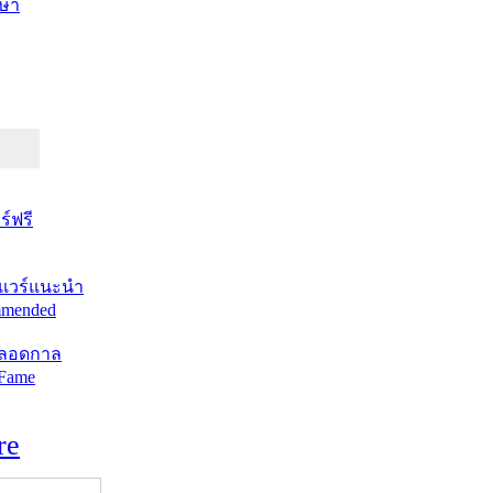
ษา
์ฟรี
แวร์แนะนำ
mended
ตลอดกาล
 Fame
re