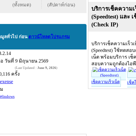
(ทั้งหมด)
(สัปดาห์ก่อน)
บริการเช็คความเร
(Speedtest) และ เ
(Check IP)
อมูลทั่วไป ก่อน
ดาวน์โหลดโปรแกรม
บริการเช็คความเร็วเ
(Speedtest) ใช้ทดสอ
8.2.14
เน็ต พร้อมบริการ เช็
ื่อ
วันที่ 9 มิถุนายน 2569
สอบความถูกต้องไอพ
(Last Updated :
June 9, 2026
)
0,116 ครั้ง
lexense
เช็คความเร็วเน็ต
เช็ค
์ม
Windows