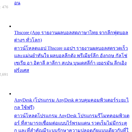
อน
: 476
Thscore (App รายงานผลบอลสดภาษาไทย จากลีกฟุตบอล
ต่างๆ ทั่วโลก)
ดาวน์โหลดแอป Thscore แอปฯ รายงานผลบอลสดรวดเร็ว
และแม่นยำทันใจ ผลบอลลีกดัง พรีเมียร์ลีก อังกฤษ กัลโช่
เซเรีย อา อิตาลี ลาลีกา สเปน บุนเดสลีก้า เยอรมัน ลีกเอิง
ฝรั่งเศส
2,691
AnyDesk (โปรแกรม AnyDesk ควบคุมคอมพิวเตอร์ระยะไ
กล ใช้ฟรี)
ดาวน์โหลดโปรแกรม AnyDesk โปรแกรมรีโมทคอมพิวเต
อร์ ที่สามารถเชื่อมต่อแบบไร้พรมแดน รวดเร็มไม่มีกระตุ
ก และที่สำคัญมีระบบรักษาความปลอดภัยแบบเดียวกับที่ใ