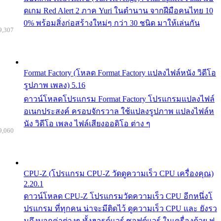
ดเกม Red Alert 2 ภาค Yuri ในตำนาน จากฝีมือคนไทย 10
0% พร้อมสิ่งก่อสร้างใหม่ๆ กว่า 30 ชนิด มาให้เล่นกัน
9,307
Format Factory (โหลด Format Factory แปลงไฟล์หนัง วิดีโอ
รูปภาพ เพลง) 5.16
ดาวน์โหลดโปรแกรม Format Factory โปรแกรมแปลงไฟล์
อเนกประสงค์ ครอบจักรวาล ใช้แปลงรูปภาพ แปลงไฟล์ห
นัง วิดีโอ เพลง ไฟล์เสียงออดิโอ ต่าง ๆ
9,060
CPU-Z (โปรแกรม CPU-Z วัดดูความเร็ว CPU เครื่องคุณ)
2.20.1
ดาวน์โหลด CPU-Z โปรแกรมวัดความเร็ว CPU อีกหนึ่งโ
ปรแกรม ที่ทุกคน น่าจะมีติดไว้ ดูความเร็ว CPU และ ยังรว
มถึงบอกค่าต่างๆ ทั้งฮารด์แวร์ ซอฟต์แวร์ ในเครื่องด้วย ฟ