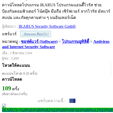
ดาวน์โหลดโปรแกรม IKARUS โปรแกรมแอนตี้ไวรัส ช่วย
ป้องกันคอมพิวเตอร์ โน้ตบุ๊ค มือถือ เซิร์ฟเวอร์ จากไวรัส มัลแวร์
สแปม และภัยคุกคามต่าง ๆ บนอินเทอร์เน็ต
ผู้พัฒนา :
IKARUS Security Software GmbH
แชร์แวร์
Shareware คืออะไร ?
หมวดหมู่ :
ซอฟต์แวร์ (Software)
>
โปรแกรมยูทิลิตี้
>
Antivirus
and Internet Security Software
เมื่อ : 2 สิงหาคม 2564
ผู้ชม : 5,889
โหวตให้คะแนน
คะแนนโหวต 0 (0 ครั้ง)
ดาวน์โหลด
109
ครั้ง
(สัปดาห์ก่อน 0 ครั้ง)
แชร์บทความนี้ :
0