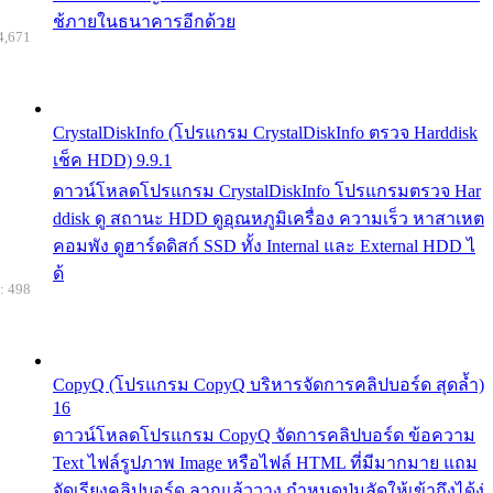
ช้ภายในธนาคารอีกด้วย
4,671
CrystalDiskInfo (โปรแกรม CrystalDiskInfo ตรวจ Harddisk
เช็ค HDD) 9.9.1
ดาวน์โหลดโปรแกรม CrystalDiskInfo โปรแกรมตรวจ Har
ddisk ดู สถานะ HDD ดูอุณหภูมิเครื่อง ความเร็ว หาสาเหต
คอมพัง ดูฮาร์ดดิสก์ SSD ทั้ง Internal และ External HDD ไ
ด้
: 498
CopyQ (โปรแกรม CopyQ บริหารจัดการคลิปบอร์ด สุดล้ำ)
16
ดาวน์โหลดโปรแกรม CopyQ จัดการคลิปบอร์ด ข้อความ
Text ไฟล์รูปภาพ Image หรือไฟล์ HTML ที่มีมากมาย แถม
จัดเรียงคลิปบอร์ด ลากแล้ววาง กำหนดปุ่มลัดให้เข้าถึงได้ง่