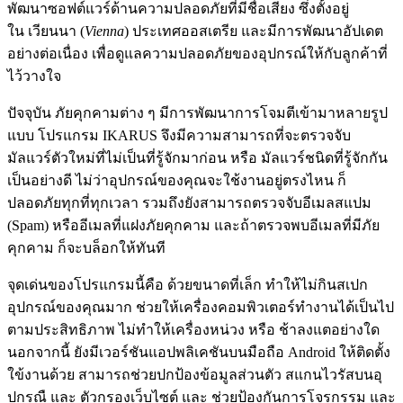
พัฒนาซอฟต์แวร์ด้านความปลอดภัยที่มีชื่อเสียง ซึ่งตั้งอยู่
ใน เวียนนา (
Vienna
) ประเทศออสเตรีย และมีการพัฒนาอัปเดต
อย่างต่อเนื่อง เพื่อดูแลความปลอดภัยของอุปกรณ์ให้กับลูกค้าที่
ไว้วางใจ
ปัจจุบัน ภัยคุกคามต่าง ๆ มีการพัฒนาการโจมตีเข้ามาหลายรูป
แบบ โปรแกรม IKARUS จึงมีความสามารถที่จะตรวจจับ
มัลแวร์ตัวใหม่ที่ไม่เป็นที่รู้จักมาก่อน หรือ มัลแวร์ชนิดที่รู้จักกัน
เป็นอย่างดี ไม่ว่าอุปกรณ์ของคุณจะใช้งานอยู่ตรงไหน ก็
ปลอดภัยทุกที่ทุกเวลา รวมถึงยังสามารถตรวจจับอีเมลสแปม
(Spam) หรืออีเมลที่แฝงภัยคุกคาม และถ้าตรวจพบอีเมลที่มีภัย
คุกคาม ก็จะบล็อกให้ทันที
จุดเด่นของโปรแกรมนี้คือ ด้วยขนาดที่เล็ก ทำให้ไม่กินสเปก
อุปกรณ์ของคุณมาก ช่วยให้เครื่องคอมพิวเตอร์ทำงานได้เป็นไป
ตามประสิทธิภาพ ไม่ทำให้เครื่องหน่วง หรือ ช้าลงแตอย่างใด
นอกจากนี้ ยังมีเวอร์ชันแอปพลิเคชันบนมือถือ Android ให้ติดตั้ง
ใข้งานด้วย สามารถช่วยปกป้องข้อมูลส่วนตัว สแกนไวรัสบนอุ
ปกรณื และ ตัวกรองเว็บไซต์ และ ช่วยป้องกันการโจรกรรม และ