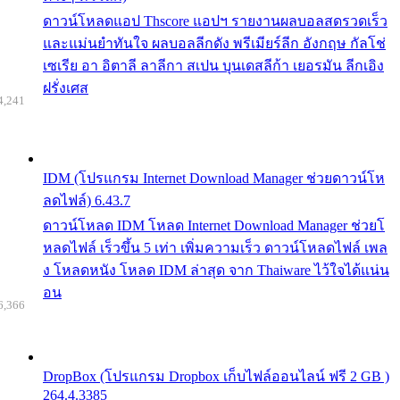
ดาวน์โหลดแอป Thscore แอปฯ รายงานผลบอลสดรวดเร็ว
และแม่นยำทันใจ ผลบอลลีกดัง พรีเมียร์ลีก อังกฤษ กัลโช่
เซเรีย อา อิตาลี ลาลีกา สเปน บุนเดสลีก้า เยอรมัน ลีกเอิง
ฝรั่งเศส
4,241
IDM (โปรแกรม Internet Download Manager ช่วยดาวน์โห
ลดไฟล์) 6.43.7
ดาวน์โหลด IDM โหลด Internet Download Manager ช่วยโ
หลดไฟล์ เร็วขึ้น 5 เท่า เพิ่มความเร็ว ดาวน์โหลดไฟล์ เพล
ง โหลดหนัง โหลด IDM ล่าสุด จาก Thaiware ไว้ใจได้แน่น
อน
6,366
DropBox (โปรแกรม Dropbox เก็บไฟล์ออนไลน์ ฟรี 2 GB )
264.4.3385