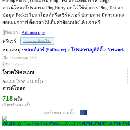
ดาวน์โหลดโปรแกรม PingHurry เอาไว้ใช้ทำการ Ping Test ส่ง
ข้อมูล Packet ไปหาโฮสต์หรือเซิร์ฟเวอร์ ปลายทาง มีการแสดง
ผลแบบกราฟ ตั้งเวลาให้เก็บค่าย้อนหลังได้ แจกฟรี
ผู้พัฒนา :
Adminscope
ฟรีแวร์
Freeware คืออะไร ?
หมวดหมู่ :
ซอฟต์แวร์ (Software)
>
โปรแกรมยูทิลิตี้
>
Network
เมื่อ : 3 มกราคม 2558
ผู้ชม : 12,777
โหวตให้คะแนน
คะแนนโหวต 5 (1 ครั้ง)
ดาวน์โหลด
718
ครั้ง
(สัปดาห์ก่อน 1 ครั้ง)
แชร์บทความนี้ :
0