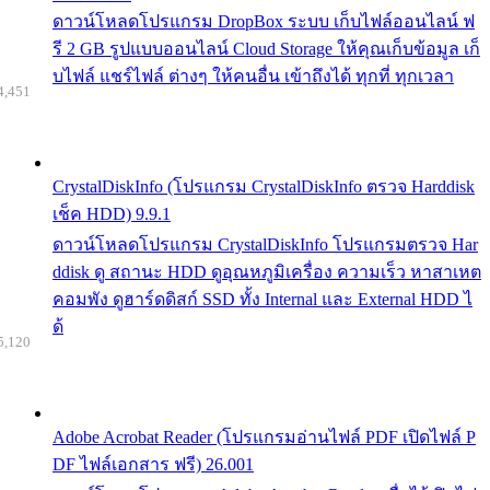
ดาวน์โหลดโปรแกรม DropBox ระบบ เก็บไฟล์ออนไลน์ ฟ
รี 2 GB รูปแบบออนไลน์ Cloud Storage ให้คุณเก็บข้อมูล เก็
บไฟล์ แชร์ไฟล์ ต่างๆ ให้คนอื่น เข้าถึงได้ ทุกที่ ทุกเวลา
4,451
CrystalDiskInfo (โปรแกรม CrystalDiskInfo ตรวจ Harddisk
เช็ค HDD) 9.9.1
ดาวน์โหลดโปรแกรม CrystalDiskInfo โปรแกรมตรวจ Har
ddisk ดู สถานะ HDD ดูอุณหภูมิเครื่อง ความเร็ว หาสาเหต
คอมพัง ดูฮาร์ดดิสก์ SSD ทั้ง Internal และ External HDD ไ
ด้
5,120
Adobe Acrobat Reader (โปรแกรมอ่านไฟล์ PDF เปิดไฟล์ P
DF ไฟล์เอกสาร ฟรี) 26.001