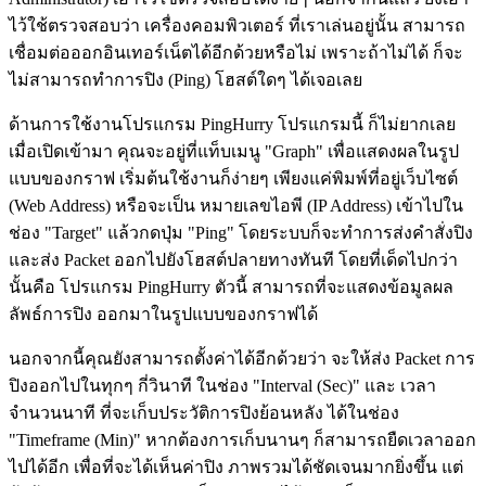
ไว้ใช้ตรวจสอบว่า เครื่องคอมพิวเตอร์ ที่เราเล่นอยู่นั้น สามารถ
เชื่อมต่อออกอินเทอร์เน็ตได้อีกด้วยหรือไม่ เพราะถ้าไม่ได้ ก็จะ
ไม่สามารถทำการปิง (Ping) โฮสต์ใดๆ ได้เจอเลย
ด้านการใช้งานโปรแกรม PingHurry โปรแกรมนี้ ก็ไม่ยากเลย
เมื่อเปิดเข้ามา คุณจะอยู่ที่แท็บเมนู "Graph" เพื่อแสดงผลในรูป
แบบของกราฟ เริ่มต้นใช้งานก็ง่ายๆ เพียงแค่พิมพ์ที่อยู่เว็บไซต์
(Web Address) หรือจะเป็น หมายเลขไอพี (IP Address) เข้าไปใน
ช่อง "Target" แล้วกดปุ่ม "Ping" โดยระบบก็จะทำการส่งคำสั่งปิง
และส่ง Packet ออกไปยังโฮสต์ปลายทางทันที โดยที่เด็ดไปกว่า
นั้นคือ โปรแกรม PingHurry ตัวนี้ สามารถที่จะแสดงข้อมูลผล
ลัพธ์การปิง ออกมาในรูปแบบของกราฟได้
นอกจากนี้คุณยังสามารถตั้งค่าได้อีกด้วยว่า จะให้ส่ง Packet การ
ปิงออกไปในทุกๆ กี่วินาที ในช่อง "Interval (Sec)" และ เวลา
จำนวนนาที ที่จะเก็บประวัติการปิงย้อนหลัง ได้ในช่อง
"Timeframe (Min)" หากต้องการเก็บนานๆ ก็สามารถยืดเวลาออก
ไปได้อีก เพื่อที่จะได้เห็นค่าปิง ภาพรวมได้ชัดเจนมากยิ่งขึ้น แต่