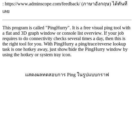
: https://www.adminscope.com/feedback/ (ภาษาอังกฤษ) ได้ทันที
เลย
This program is called "PingHurry". It is a free visual ping tool with
a flat and 3D graph window or console list overview. If your job
requires to do connectivity checks several times a day, then this is
the right tool for you. With PingHurry a ping/trace/reverse lookup
task is one hotkey away, just show/hide the PingHurry window by
using the hotkey or system tray icon.
แสดงผลทดสอบการ Ping ในรูปแบบกราฟ