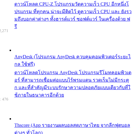
ดาวน์โหลด CPU-Z โปรแกรมวัดความเร็ว CPU อีกหนึ่งโ
ปรแกรม ที่ทุกคน น่าจะมีติดไว้ ดูความเร็ว CPU และ ยังรว
มถึงบอกค่าต่างๆ ทั้งฮารด์แวร์ ซอฟต์แวร์ ในเครื่องด้วย ฟ
รี
2,271
AnyDesk (โปรแกรม AnyDesk ควบคุมคอมพิวเตอร์ระยะไ
กล ใช้ฟรี)
ดาวน์โหลดโปรแกรม AnyDesk โปรแกรมรีโมทคอมพิวเต
อร์ ที่สามารถเชื่อมต่อแบบไร้พรมแดน รวดเร็มไม่มีกระตุ
ก และที่สำคัญมีระบบรักษาความปลอดภัยแบบเดียวกับที่ใ
ช้ภายในธนาคารอีกด้วย
: 476
Thscore (App รายงานผลบอลสดภาษาไทย จากลีกฟุตบอล
ต่างๆ ทั่วโลก)