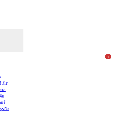
4
ด
์เน็ต
คคล
ดีย
อร์
ุรกิจ