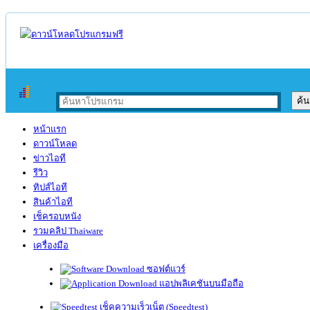
หน้าแรก
ดาวน์โหลด
ข่าวไอที
รีวิว
ทิปส์ไอที
สินค้าไอที
เช็ครอบหนัง
รวมคลิป Thaiware
เครื่องมือ
ซอฟต์แวร์
แอปพลิเคชันบนมือถือ
เช็คความเร็วเน็ต (Speedtest)