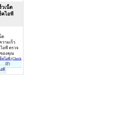
็วเน็ต
ช็คไอพี
น็ต
บความเร็ว
คไอพี ตรวจ
ีของคุณ
ไอพี