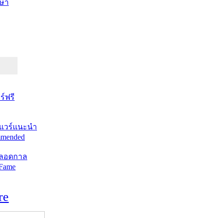
ษา
์ฟรี
แวร์แนะนำ
mended
ตลอดกาล
 Fame
re