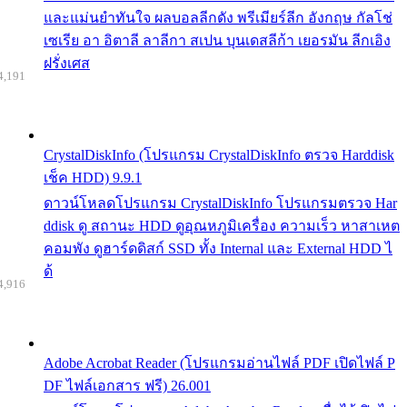
และแม่นยำทันใจ ผลบอลลีกดัง พรีเมียร์ลีก อังกฤษ กัลโช่
เซเรีย อา อิตาลี ลาลีกา สเปน บุนเดสลีก้า เยอรมัน ลีกเอิง
ฝรั่งเศส
4,191
CrystalDiskInfo (โปรแกรม CrystalDiskInfo ตรวจ Harddisk
เช็ค HDD) 9.9.1
ดาวน์โหลดโปรแกรม CrystalDiskInfo โปรแกรมตรวจ Har
ddisk ดู สถานะ HDD ดูอุณหภูมิเครื่อง ความเร็ว หาสาเหต
คอมพัง ดูฮาร์ดดิสก์ SSD ทั้ง Internal และ External HDD ไ
ด้
4,916
Adobe Acrobat Reader (โปรแกรมอ่านไฟล์ PDF เปิดไฟล์ P
DF ไฟล์เอกสาร ฟรี) 26.001