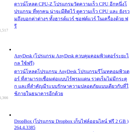
ดาวน์โหลด CPU-Z โปรแกรมวัดความเร็ว CPU อีกหนึ่งโ
ปรแกรม ที่ทุกคน น่าจะมีติดไว้ ดูความเร็ว CPU และ ยังรว
มถึงบอกค่าต่างๆ ทั้งฮารด์แวร์ ซอฟต์แวร์ ในเครื่องด้วย ฟ
รี
1,517
AnyDesk (โปรแกรม AnyDesk ควบคุมคอมพิวเตอร์ระยะไ
กล ใช้ฟรี)
ดาวน์โหลดโปรแกรม AnyDesk โปรแกรมรีโมทคอมพิวเต
อร์ ที่สามารถเชื่อมต่อแบบไร้พรมแดน รวดเร็มไม่มีกระตุ
ก และที่สำคัญมีระบบรักษาความปลอดภัยแบบเดียวกับที่ใ
ช้ภายในธนาคารอีกด้วย
6,366
DropBox (โปรแกรม Dropbox เก็บไฟล์ออนไลน์ ฟรี 2 GB )
264.4.3385