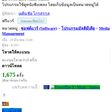
โปรแกรมใช้ดูหนังฟังเพลง โดยเก็บข้อมูลเป็นหมวดหมู่ได้
ผู้พัฒนา :
เผดิมชัย ไกรสรกุล
ฟรีแวร์
Freeware คืออะไร ?
หมวดหมู่ :
ซอฟต์แวร์ (Software)
>
โปรแกรมมัลติมีเดีย
>
Media
Management
เมื่อ : 29 มีนาคม 2549
ผู้ชม : 8,393
โหวตให้คะแนน
คะแนนโหวต 0 (0 ครั้ง)
ดาวน์โหลด
1,675
ครั้ง
(สัปดาห์ก่อน 0 ครั้ง)
แชร์บทความนี้ :
0
»
รีวิว
ดาวน์โหลด