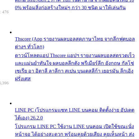
0% พร้อมสิ่งก่อสร้างใหม่ๆ กว่า 30 ชนิด มาให้เล่นกัน
: 476
Thscore (App รายงานผลบอลสดภาษาไทย จากลีกฟุตบอล
ต่างๆ ทั่วโลก)
ดาวน์โหลดแอป Thscore แอปฯ รายงานผลบอลสดรวดเร็ว
และแม่นยำทันใจ ผลบอลลีกดัง พรีเมียร์ลีก อังกฤษ กัลโช่
เซเรีย อา อิตาลี ลาลีกา สเปน บุนเดสลีก้า เยอรมัน ลีกเอิง
ฝรั่งเศส
6,396
LINE PC (โปรแกรมแชท LINE บนคอม ติดตั้งง่าย อัปเดต
ได้เอง) 26.2.0
โปรแกรม LINE PC ใช้งาน LINE บนคอม เปิดใช้ขณะนั่ง
หน้าจอ ได้อย่างสะดวก พร้อมคุยด้วยเสียง คุยเห็นหน้า ส่ง