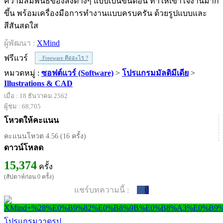
ความสัมพันธ์ของสิ่งต่างๆ แบบเป็นขั้นตอน ทำให้เข้าใจงานมาก
ขึ้น พร้อมเครื่องมือการทำงานแบบครบครัน ด้วยรูปแบบและ
สีสันสดใส
ผู้พัฒนา :
XMind
ฟรีแวร์
Freeware คืออะไร ?
หมวดหมู่ :
ซอฟต์แวร์ (Software)
>
โปรแกรมมัลติมีเดีย
>
Illustrations & CAD
เมื่อ : 18 ธันวาคม 2562
ผู้ชม : 68,705
โหวตให้คะแนน
คะแนนโหวต 4.56 (16 ครั้ง)
ดาวน์โหลด
15,374
ครั้ง
(สัปดาห์ก่อน 0 ครั้ง)
แชร์บทความนี้ :
0
โปรแกรมวาดรูป