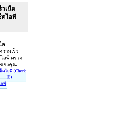
็วเน็ต
ช็คไอพี
น็ต
บความเร็ว
คไอพี ตรวจ
ีของคุณ
ไอพี