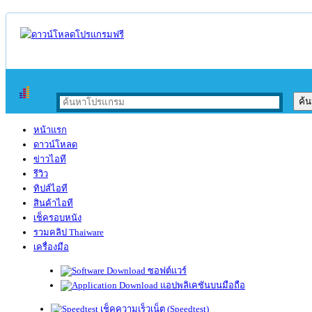
หน้าแรก
ดาวน์โหลด
ข่าวไอที
รีวิว
ทิปส์ไอที
สินค้าไอที
เช็ครอบหนัง
รวมคลิป Thaiware
เครื่องมือ
ซอฟต์แวร์
แอปพลิเคชันบนมือถือ
เช็คความเร็วเน็ต (Speedtest)