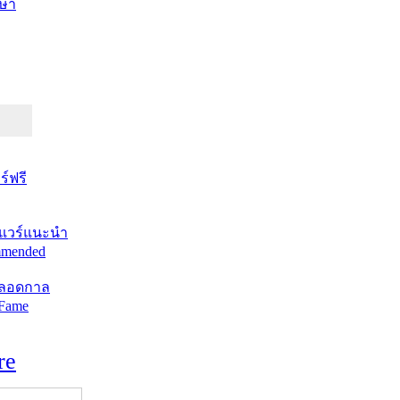
ษา
์ฟรี
แวร์แนะนำ
mended
ตลอดกาล
 Fame
re