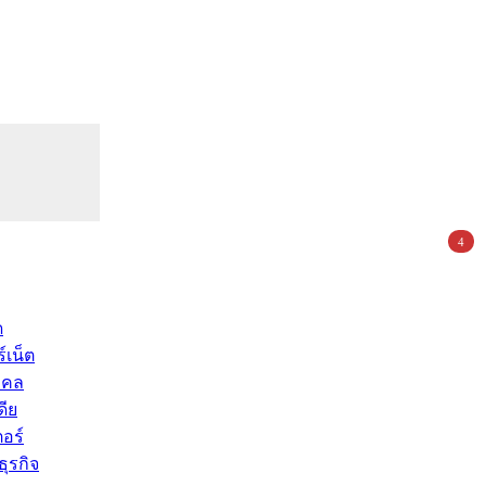
4
ด
์เน็ต
คคล
ดีย
อร์
ุรกิจ