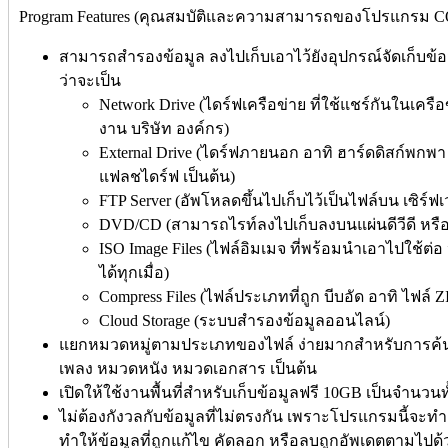
Program Features (คุณสมบัติและความสามารถของโปรแกรม
สามารถสำรองข้อมูล ลงไปเก็บเอาไว้ยังอุปกรณ์จัดเก็บข้
ว่าจะเป็น
Network Drive (ไดร์ฟเครือข่าย ที่ใช้แชร์กันในเคร
งาน บริษัท องค์กร)
External Drive (ไดร์ฟภายนอก อาทิ ฮาร์ดดิสก์พกพา
แฟลชไดร์ฟ เป็นต้น)
FTP Server (อัพโหลดขึ้นไปเก็บไว้เป็นไฟล์บน เซิร์ฟเ
DVD/CD (สามารถไรท์ลงไปเก็บลงบนแผ่นดีวีดี หรือ แ
ISO Image Files (ไฟล์อิมเมจ ที่พร้อมนำเอาไปใช้ต่อ ห
ได้ทุกเมื่อ)
Compress Files (ไฟล์ประเภทที่ถูก บีบอัด อาทิ ไฟล์ ZI
Cloud Storage (ระบบสำรองข้อมูลออนไลน์)
แยกหมวดหมู่ตามประเภทของไฟล์ ง่ายมากสำหรับการค้นหา
เพลง หมวดหนัง หมวดเอกสาร เป็นต้น
เปิดให้ใช้งานพื้นที่สำหรับเก็บข้อมูลฟรี 10GB เป็นจำนวนท
ไม่ต้องกังวลกับข้อมูลที่ไม่ตรงกัน เพราะโปรแกรมนี้จะท
ทำให้ข้อมูลที่ถูกแก้ไข คัดลอก หรือลบถูกอัพเดตตามไปด้