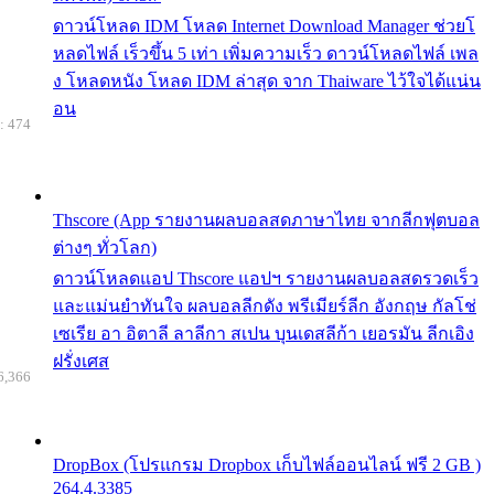
ดาวน์โหลด IDM โหลด Internet Download Manager ช่วยโ
หลดไฟล์ เร็วขึ้น 5 เท่า เพิ่มความเร็ว ดาวน์โหลดไฟล์ เพล
ง โหลดหนัง โหลด IDM ล่าสุด จาก Thaiware ไว้ใจได้แน่น
อน
: 474
Thscore (App รายงานผลบอลสดภาษาไทย จากลีกฟุตบอล
ต่างๆ ทั่วโลก)
ดาวน์โหลดแอป Thscore แอปฯ รายงานผลบอลสดรวดเร็ว
และแม่นยำทันใจ ผลบอลลีกดัง พรีเมียร์ลีก อังกฤษ กัลโช่
เซเรีย อา อิตาลี ลาลีกา สเปน บุนเดสลีก้า เยอรมัน ลีกเอิง
ฝรั่งเศส
6,366
DropBox (โปรแกรม Dropbox เก็บไฟล์ออนไลน์ ฟรี 2 GB )
264.4.3385