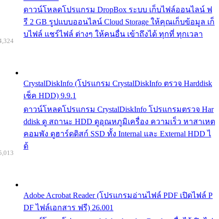
ดาวน์โหลดโปรแกรม DropBox ระบบ เก็บไฟล์ออนไลน์ ฟ
รี 2 GB รูปแบบออนไลน์ Cloud Storage ให้คุณเก็บข้อมูล เก็
บไฟล์ แชร์ไฟล์ ต่างๆ ให้คนอื่น เข้าถึงได้ ทุกที่ ทุกเวลา
4,324
CrystalDiskInfo (โปรแกรม CrystalDiskInfo ตรวจ Harddisk
เช็ค HDD) 9.9.1
ดาวน์โหลดโปรแกรม CrystalDiskInfo โปรแกรมตรวจ Har
ddisk ดู สถานะ HDD ดูอุณหภูมิเครื่อง ความเร็ว หาสาเหต
คอมพัง ดูฮาร์ดดิสก์ SSD ทั้ง Internal และ External HDD ไ
ด้
5,013
Adobe Acrobat Reader (โปรแกรมอ่านไฟล์ PDF เปิดไฟล์ P
DF ไฟล์เอกสาร ฟรี) 26.001