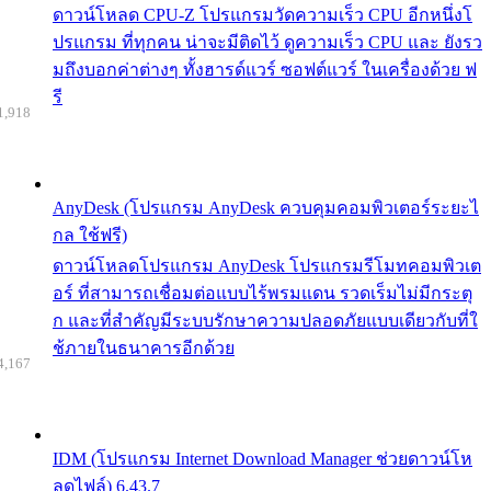
ดาวน์โหลด CPU-Z โปรแกรมวัดความเร็ว CPU อีกหนึ่งโ
ปรแกรม ที่ทุกคน น่าจะมีติดไว้ ดูความเร็ว CPU และ ยังรว
มถึงบอกค่าต่างๆ ทั้งฮารด์แวร์ ซอฟต์แวร์ ในเครื่องด้วย ฟ
รี
1,918
AnyDesk (โปรแกรม AnyDesk ควบคุมคอมพิวเตอร์ระยะไ
กล ใช้ฟรี)
ดาวน์โหลดโปรแกรม AnyDesk โปรแกรมรีโมทคอมพิวเต
อร์ ที่สามารถเชื่อมต่อแบบไร้พรมแดน รวดเร็มไม่มีกระตุ
ก และที่สำคัญมีระบบรักษาความปลอดภัยแบบเดียวกับที่ใ
ช้ภายในธนาคารอีกด้วย
4,167
IDM (โปรแกรม Internet Download Manager ช่วยดาวน์โห
ลดไฟล์) 6.43.7