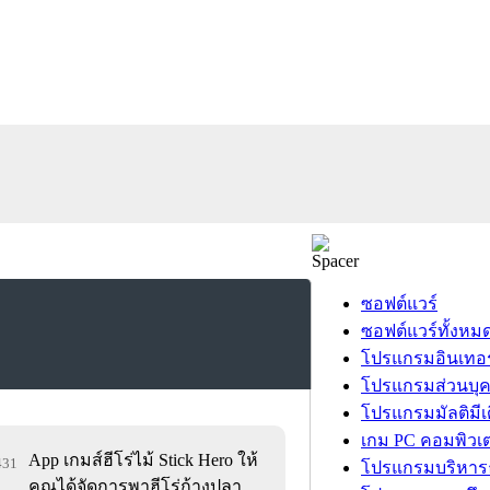
ซอฟต์แวร์
ซอฟต์แวร์ทั้งหม
โปรแกรมอินเทอร
โปรแกรมส่วนบุ
โปรแกรมมัลติมีเ
เกม PC คอมพิวเต
App เกมส์ฮีโร่ไม้ Stick Hero ให้
,431
โปรแกรมบริหารธ
คุณได้จัดการพาฮีโร่ก้างปลา