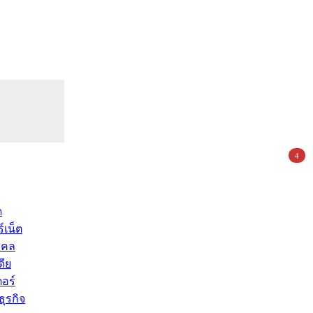
4
ด
์เน็ต
คคล
ดีย
อร์
ุรกิจ