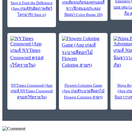
Emulator 
เกมส์ผจญภัยของลูกบอลสี
Spot it Find the Difference
บอย เล่น 
(App เกมส์จับผิดภาพสัตว์
ขาว ฝึกสมองประลอง
ถือ 
โลกน่ารัก Spot it)
ปัญญา Color Bump 3D)
NYTimes Crossword (App
Flowers Coloring Game
Ninja Bo
เกมส์ NYTimes Crossword
(App เกมส์ระบายสีดอกไม้
(App เกม
ครอสเวิร์ดรายวัน)
Flowers Coloring สวยๆ)
นินจาวางร