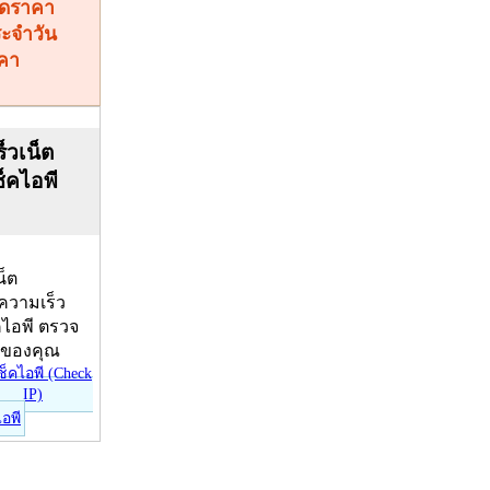
คา
็วเน็ต
ช็คไอพี
น็ต
บความเร็ว
คไอพี ตรวจ
ีของคุณ
ไอพี