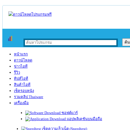
หน้าแรก
ดาวน์โหลด
ข่าวไอที
รีวิว
ทิปส์ไอที
สินค้าไอที
เช็ครอบหนัง
รวมคลิป Thaiware
เครื่องมือ
ซอฟต์แวร์
แอปพลิเคชันบนมือถือ
เช็คความเร็วเน็ต (Speedtest)