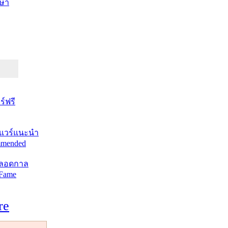
ษา
์ฟรี
แวร์แนะนำ
mended
ตลอดกาล
 Fame
re