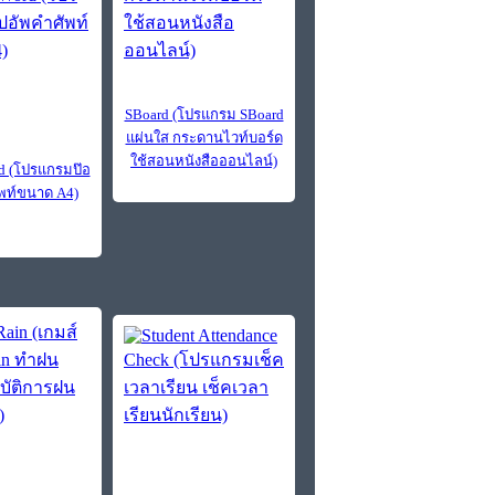
SBoard (โปรแกรม SBoard
แผ่นใส กระดานไวท์บอร์ด
ใช้สอนหนังสือออนไลน์)
d (โปรแกรมป๊อ
พท์ขนาด A4)