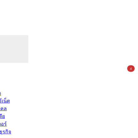
4
ด
์เน็ต
คคล
ดีย
อร์
ุรกิจ