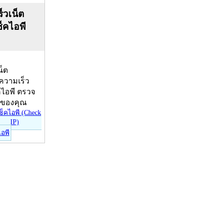
็วเน็ต
ช็คไอพี
น็ต
บความเร็ว
คไอพี ตรวจ
ีของคุณ
ไอพี