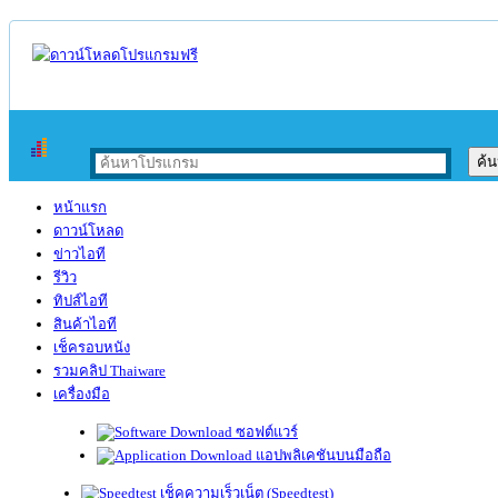
หน้าแรก
ดาวน์โหลด
ข่าวไอที
รีวิว
ทิปส์ไอที
สินค้าไอที
เช็ครอบหนัง
รวมคลิป Thaiware
เครื่องมือ
ซอฟต์แวร์
แอปพลิเคชันบนมือถือ
เช็คความเร็วเน็ต (Speedtest)