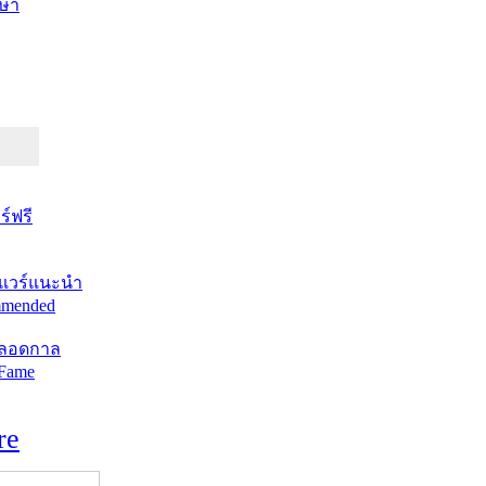
ษา
์ฟรี
แวร์แนะนำ
mended
ตลอดกาล
 Fame
re