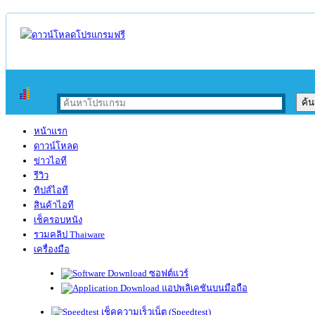
หน้าแรก
ดาวน์โหลด
ข่าวไอที
รีวิว
ทิปส์ไอที
สินค้าไอที
เช็ครอบหนัง
รวมคลิป Thaiware
เครื่องมือ
ซอฟต์แวร์
แอปพลิเคชันบนมือถือ
เช็คความเร็วเน็ต (Speedtest)