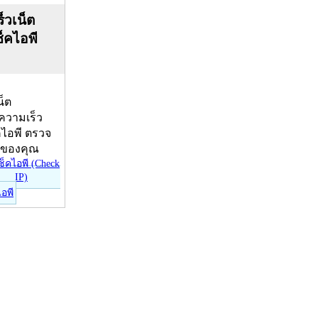
็วเน็ต
ช็คไอพี
น็ต
บความเร็ว
คไอพี ตรวจ
ีของคุณ
ไอพี