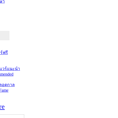
ษา
์ฟรี
แวร์แนะนำ
mended
ตลอดกาล
 Fame
re