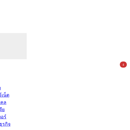
4
ด
์เน็ต
คคล
ดีย
อร์
ุรกิจ