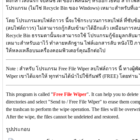
ดังกล่าวลงนรก จบสิ้นชีวิต ของไฟล์นั้นๆ หรืออีกวิธีคือ ลากไฟ
โปรแกรม (ไม่ใช่ Recycle Bin ของ Windows) เหมาะสำหรับที่เอ
โดย โปรแกรมลบไฟล์ถาวร นี้จะใช้กระบวนการลบไฟล์ ที่ซับซ้
(ลบไฟล์ถาวร) ไม่สามารถกู้กลับเข้ามาได้อีกแล้ว เหมือนการลบ
Recycle Bin ธรรมดานั้นจะสามารถใช้ โปรแกรมกู้ข้อมูลกลับมา
เหมาะสำหรับเอาไว้ ทำลายหลักฐาน ไฟล์เอกสารลับ หนังโป๊ ภาพโป๊
ให้หลงเหลือบนเครื่องคอมพิวเตอร์คุณอีกต่อไป
Note : สำหรับ โปรแกรม Free File Wiper ลบไฟล์ถาวร นี้ ทางผู
Wiper เขาได้แจกให้ ทุกท่านได้นำไปใช้กันฟรี (FREE) โดยท่าน ไม่ต
This program is called "
Free File Wiper
". It can help you to delete 
directories and select "Send to / Free File Wiper" to erase them co
the trashcan to perform the wipe operation. The files will be overwr
After the wipe, the files cannot be undeleted and restored.
รูปประกอบ