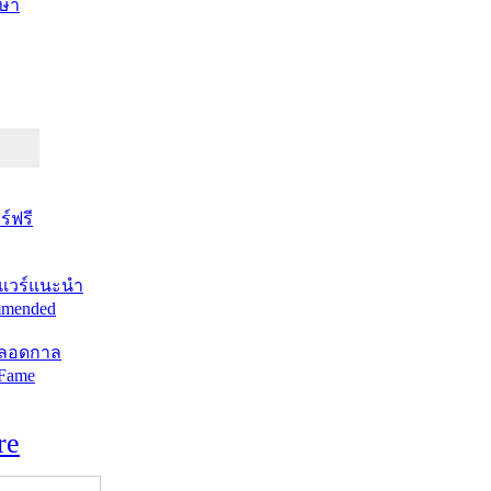
ษา
์ฟรี
แวร์แนะนำ
mended
ตลอดกาล
 Fame
re