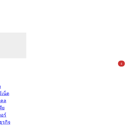
4
ด
์เน็ต
คคล
ดีย
อร์
ุรกิจ