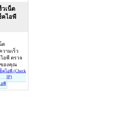
็วเน็ต
ช็คไอพี
น็ต
บความเร็ว
คไอพี ตรวจ
ีของคุณ
ไอพี