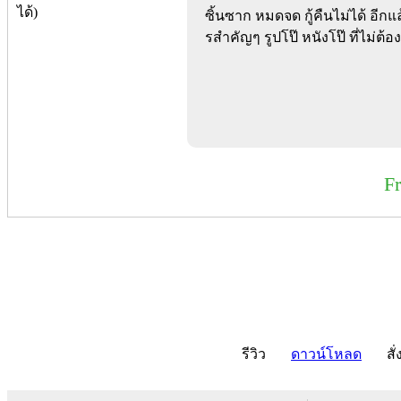
ซิ้นซาก หมดจด กู้คืนไม่ได้ อี
รสำคัญๆ รูปโป๊ หนังโป๊ ที่ไม่ต
F
รีวิว
ดาวน์โหลด
สั่