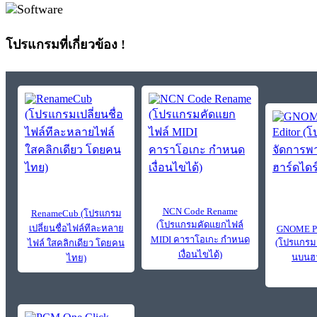
โปรแกรมที่เกี่ยวข้อง !
NCN Code Rename
RenameCub (โปรแกรม
(โปรแกรมคัดแยกไฟล์
เปลี่ยนชื่อไฟล์ทีละหลาย
GNOME Par
MIDI คาราโอเกะ กำหนด
(โปรแกรมจ
ไฟล์ ใสคลิกเดียว โดยคน
เงื่อนไขได้)
นบนฮา
ไทย)