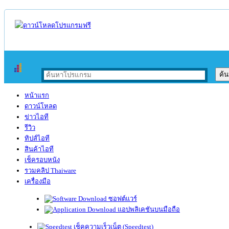
หน้าแรก
ดาวน์โหลด
ข่าวไอที
รีวิว
ทิปส์ไอที
สินค้าไอที
เช็ครอบหนัง
รวมคลิป Thaiware
เครื่องมือ
ซอฟต์แวร์
แอปพลิเคชันบนมือถือ
เช็คความเร็วเน็ต (Speedtest)