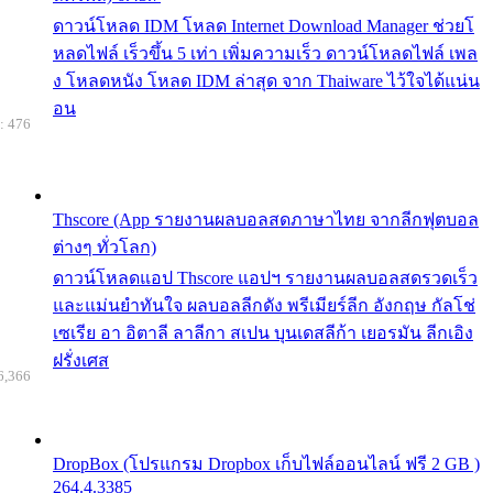
ดาวน์โหลด IDM โหลด Internet Download Manager ช่วยโ
หลดไฟล์ เร็วขึ้น 5 เท่า เพิ่มความเร็ว ดาวน์โหลดไฟล์ เพล
ง โหลดหนัง โหลด IDM ล่าสุด จาก Thaiware ไว้ใจได้แน่น
อน
: 476
Thscore (App รายงานผลบอลสดภาษาไทย จากลีกฟุตบอล
ต่างๆ ทั่วโลก)
ดาวน์โหลดแอป Thscore แอปฯ รายงานผลบอลสดรวดเร็ว
และแม่นยำทันใจ ผลบอลลีกดัง พรีเมียร์ลีก อังกฤษ กัลโช่
เซเรีย อา อิตาลี ลาลีกา สเปน บุนเดสลีก้า เยอรมัน ลีกเอิง
ฝรั่งเศส
6,366
DropBox (โปรแกรม Dropbox เก็บไฟล์ออนไลน์ ฟรี 2 GB )
264.4.3385