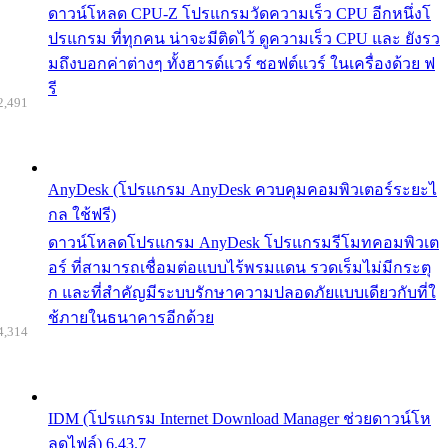
ดาวน์โหลด CPU-Z โปรแกรมวัดความเร็ว CPU อีกหนึ่งโ
ปรแกรม ที่ทุกคน น่าจะมีติดไว้ ดูความเร็ว CPU และ ยังรว
มถึงบอกค่าต่างๆ ทั้งฮารด์แวร์ ซอฟต์แวร์ ในเครื่องด้วย ฟ
รี
2,491
AnyDesk (โปรแกรม AnyDesk ควบคุมคอมพิวเตอร์ระยะไ
กล ใช้ฟรี)
ดาวน์โหลดโปรแกรม AnyDesk โปรแกรมรีโมทคอมพิวเต
อร์ ที่สามารถเชื่อมต่อแบบไร้พรมแดน รวดเร็มไม่มีกระตุ
ก และที่สำคัญมีระบบรักษาความปลอดภัยแบบเดียวกับที่ใ
ช้ภายในธนาคารอีกด้วย
4,314
IDM (โปรแกรม Internet Download Manager ช่วยดาวน์โห
ลดไฟล์) 6.43.7