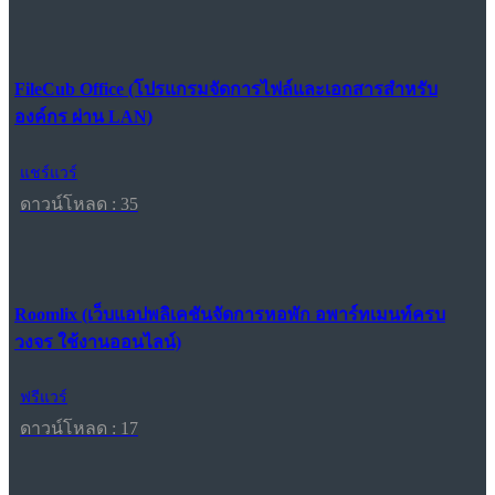
FileCub Office (โปรแกรมจัดการไฟล์และเอกสารสำหรับ
องค์กร ผ่าน LAN)
แชร์แวร์
ดาวน์โหลด : 35
Roomlix (เว็บแอปพลิเคชันจัดการหอพัก อพาร์ทเมนท์ครบ
วงจร ใช้งานออนไลน์)
ฟรีแวร์
ดาวน์โหลด : 17