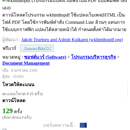
ดาวน์โหลดโปรแกรม wkhtmltopdf ใช้แปลงเว็บเพจ(HTML เป็น
ไฟล์ PDF โดยใช้การพิมพ์คำสั่ง Command Line ล้วนๆ แทนการ
ใช้แบบกราฟฟิก แปลงได้หลายหน้าได้ กำหนดตั้งค่าได้มากมาย
ผู้พัฒนา :
Jakob Truelsen and Ashish Kulkarni (wkhtmltopdf.org)
ฟรีแวร์
Freeware คืออะไร ?
หมวดหมู่ :
ซอฟต์แวร์ (Software)
>
โปรแกรมบริหารธุรกิจ
>
Document Management
เมื่อ : 8 มกราคม 2560
ผู้ชม : 10,092
โหวตให้คะแนน
คะแนนโหวต 0 (0 ครั้ง)
ดาวน์โหลด
129
ครั้ง
(สัปดาห์ก่อน 0 ครั้ง)
แชร์บทความนี้ :
0