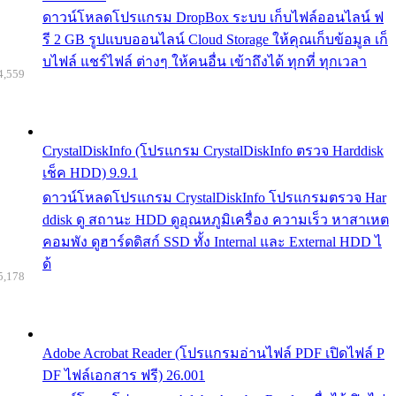
ดาวน์โหลดโปรแกรม DropBox ระบบ เก็บไฟล์ออนไลน์ ฟ
รี 2 GB รูปแบบออนไลน์ Cloud Storage ให้คุณเก็บข้อมูล เก็
บไฟล์ แชร์ไฟล์ ต่างๆ ให้คนอื่น เข้าถึงได้ ทุกที่ ทุกเวลา
4,559
CrystalDiskInfo (โปรแกรม CrystalDiskInfo ตรวจ Harddisk
เช็ค HDD) 9.9.1
ดาวน์โหลดโปรแกรม CrystalDiskInfo โปรแกรมตรวจ Har
ddisk ดู สถานะ HDD ดูอุณหภูมิเครื่อง ความเร็ว หาสาเหต
คอมพัง ดูฮาร์ดดิสก์ SSD ทั้ง Internal และ External HDD ไ
ด้
5,178
Adobe Acrobat Reader (โปรแกรมอ่านไฟล์ PDF เปิดไฟล์ P
DF ไฟล์เอกสาร ฟรี) 26.001