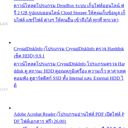
ดาวน์โหลดโปรแกรม DropBox ระบบ เก็บไฟล์ออนไลน์ ฟ
รี 2 GB รูปแบบออนไลน์ Cloud Storage ให้คุณเก็บข้อมูล เก็
บไฟล์ แชร์ไฟล์ ต่างๆ ให้คนอื่น เข้าถึงได้ ทุกที่ ทุกเวลา
4,435
CrystalDiskInfo (โปรแกรม CrystalDiskInfo ตรวจ Harddisk
เช็ค HDD) 9.9.1
ดาวน์โหลดโปรแกรม CrystalDiskInfo โปรแกรมตรวจ Har
ddisk ดู สถานะ HDD ดูอุณหภูมิเครื่อง ความเร็ว หาสาเหต
คอมพัง ดูฮาร์ดดิสก์ SSD ทั้ง Internal และ External HDD ไ
ด้
5,111
Adobe Acrobat Reader (โปรแกรมอ่านไฟล์ PDF เปิดไฟล์ P
DF ไฟล์เอกสาร ฟรี) 26.001