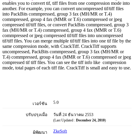
enables you to convert tif, tiff files from one compression mode into
another. For example, you can convert uncompressed tif/tiff files
into PackBits commpressed, group 3 fax (MH/MR or T.4)
commpressed, group 4 fax (MMR or T.6) commpressed or jpeg
compressed tif/tiff files, or convert PackBits commpressed, group 3
fax (MH/MR or T.4) commpressed, group 4 fax (MMR or T.6)
commpressed or jpeg compressed tif/tiff files into uncompressed
tif/tiff files. You can merge multiple tif/tiff files into one tif file by the
same compression mode, with CrackTiff. CrackTiff supports
uncompressed, PackBits commpressed, group 3 fax (MH/MR or
T.4) commpressed, group 4 fax (MMR or T.6) commpressed or jpeg
compressed tif tiff files. You can see the tiff info like compression
mode, total pages of each tiff file. CrackTiff is small and easy to use.
5.0
เวอร์ชัน
ปรับปรุงเมื่อ
วันที่ 24 ธันวาคม 2553
(Last Updated :
December 24, 2010
)
ZkeSoft
ผู้พัฒนา