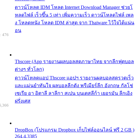
ดาวน์โหลด IDM โหลด Internet Download Manager ช่วยโ
หลดไฟล์ เร็วขึ้น 5 เท่า เพิ่มความเร็ว ดาวน์โหลดไฟล์ เพล
ง โหลดหนัง โหลด IDM ล่าสุด จาก Thaiware ไว้ใจได้แน่น
อน
: 476
Thscore (App รายงานผลบอลสดภาษาไทย จากลีกฟุตบอล
ต่างๆ ทั่วโลก)
ดาวน์โหลดแอป Thscore แอปฯ รายงานผลบอลสดรวดเร็ว
และแม่นยำทันใจ ผลบอลลีกดัง พรีเมียร์ลีก อังกฤษ กัลโช่
เซเรีย อา อิตาลี ลาลีกา สเปน บุนเดสลีก้า เยอรมัน ลีกเอิง
ฝรั่งเศส
6,366
DropBox (โปรแกรม Dropbox เก็บไฟล์ออนไลน์ ฟรี 2 GB )
264.4.3385