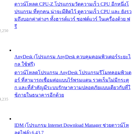
ดาวน์โหลด CPU-Z โปรแกรมวัดความเร็ว CPU อีกหนึ่งโ
ปรแกรม ที่ทุกคน น่าจะมีติดไว้ ดูความเร็ว CPU และ ยังรว
มถึงบอกค่าต่างๆ ทั้งฮารด์แวร์ ซอฟต์แวร์ ในเครื่องด้วย ฟ
รี
2,250
AnyDesk (โปรแกรม AnyDesk ควบคุมคอมพิวเตอร์ระยะไ
กล ใช้ฟรี)
ดาวน์โหลดโปรแกรม AnyDesk โปรแกรมรีโมทคอมพิวเต
อร์ ที่สามารถเชื่อมต่อแบบไร้พรมแดน รวดเร็มไม่มีกระตุ
ก และที่สำคัญมีระบบรักษาความปลอดภัยแบบเดียวกับที่ใ
ช้ภายในธนาคารอีกด้วย
4,235
IDM (โปรแกรม Internet Download Manager ช่วยดาวน์โห
ลดไฟล์) 6.43.7