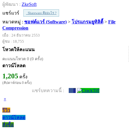
ผู้พัฒนา :
ZkeSoft
แชร์แวร์
Shareware คืออะไร ?
หมวดหมู่ :
ซอฟต์แวร์ (Software)
>
โปรแกรมยูทิลิตี้
>
File
Compression
เมื่อ : 24 ธันวาคม 2553
ผู้ชม : 18,755
โหวตให้คะแนน
คะแนนโหวต 0 (0 ครั้ง)
ดาวน์โหลด
1,205
ครั้ง
(สัปดาห์ก่อน 0 ครั้ง)
แชร์บทความนี้ :
0
»
รีวิว
ดาวน์โหลด
สั่งซื้อ