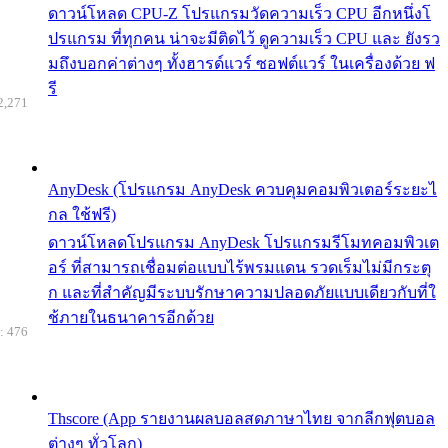
ดาวน์โหลด CPU-Z โปรแกรมวัดความเร็ว CPU อีกหนึ่งโ
ปรแกรม ที่ทุกคน น่าจะมีติดไว้ ดูความเร็ว CPU และ ยังรว
มถึงบอกค่าต่างๆ ทั้งฮารด์แวร์ ซอฟต์แวร์ ในเครื่องด้วย ฟ
รี
2,271
AnyDesk (โปรแกรม AnyDesk ควบคุมคอมพิวเตอร์ระยะไ
กล ใช้ฟรี)
ดาวน์โหลดโปรแกรม AnyDesk โปรแกรมรีโมทคอมพิวเต
อร์ ที่สามารถเชื่อมต่อแบบไร้พรมแดน รวดเร็มไม่มีกระตุ
ก และที่สำคัญมีระบบรักษาความปลอดภัยแบบเดียวกับที่ใ
ช้ภายในธนาคารอีกด้วย
: 476
Thscore (App รายงานผลบอลสดภาษาไทย จากลีกฟุตบอล
ต่างๆ ทั่วโลก)