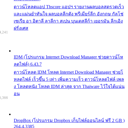
ดาวน์โหลดแอป Thscore แอปฯ รายงานผลบอลสดรวดเร็ว
และแม่นยำทันใจ ผลบอลลีกดัง พรีเมียร์ลีก อังกฤษ กัลโช่
เซเรีย อา อิตาลี ลาลีกา สเปน บุนเดสลีก้า เยอรมัน ลีกเอิง
ฝรั่งเศส
4,241
IDM (โปรแกรม Internet Download Manager ช่วยดาวน์โห
ลดไฟล์) 6.43.7
ดาวน์โหลด IDM โหลด Internet Download Manager ช่วยโ
หลดไฟล์ เร็วขึ้น 5 เท่า เพิ่มความเร็ว ดาวน์โหลดไฟล์ เพล
ง โหลดหนัง โหลด IDM ล่าสุด จาก Thaiware ไว้ใจได้แน่น
อน
6,366
DropBox (โปรแกรม Dropbox เก็บไฟล์ออนไลน์ ฟรี 2 GB )
264.4.3385