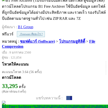
ดาวน์โหลดโปรแกรม B1 Free Archiver ใช้บีบอัดข้อมูล แตกไฟล์
ที่ถูกบีบอัดข้อมูลได้อย่างมีประสิทธิภาพ และรวดเร็ว รองรับไฟล์
บีบอัดตามมาตรฐานทั่วไป เช่น ZIP RAR และ 7Z
ผู้พัฒนา :
B1 Group
ฟรีแวร์
Freeware คืออะไร ?
หมวดหมู่ :
ซอฟต์แวร์ (Software)
>
โปรแกรมยูทิลิตี้
>
File
Compression
เมื่อ : 9 มกราคม 2560
ผู้ชม : 121,054
โหวตให้คะแนน
คะแนนโหวต 3.64 (56 ครั้ง)
ดาวน์โหลด
33,295
ครั้ง
(สัปดาห์ก่อน 6 ครั้ง)
แชร์บทความนี้ :
0