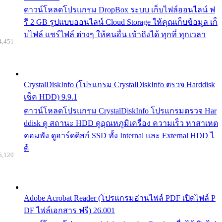
ดาวน์โหลดโปรแกรม DropBox ระบบ เก็บไฟล์ออนไลน์ ฟ
รี 2 GB รูปแบบออนไลน์ Cloud Storage ให้คุณเก็บข้อมูล เก็
บไฟล์ แชร์ไฟล์ ต่างๆ ให้คนอื่น เข้าถึงได้ ทุกที่ ทุกเวลา
4,451
CrystalDiskInfo (โปรแกรม CrystalDiskInfo ตรวจ Harddisk
เช็ค HDD) 9.9.1
ดาวน์โหลดโปรแกรม CrystalDiskInfo โปรแกรมตรวจ Har
ddisk ดู สถานะ HDD ดูอุณหภูมิเครื่อง ความเร็ว หาสาเหต
คอมพัง ดูฮาร์ดดิสก์ SSD ทั้ง Internal และ External HDD ไ
ด้
5,120
Adobe Acrobat Reader (โปรแกรมอ่านไฟล์ PDF เปิดไฟล์ P
DF ไฟล์เอกสาร ฟรี) 26.001