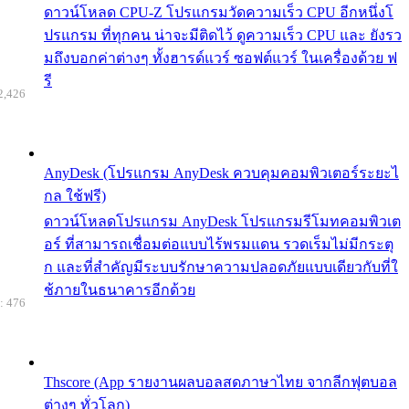
ดาวน์โหลด CPU-Z โปรแกรมวัดความเร็ว CPU อีกหนึ่งโ
ปรแกรม ที่ทุกคน น่าจะมีติดไว้ ดูความเร็ว CPU และ ยังรว
มถึงบอกค่าต่างๆ ทั้งฮารด์แวร์ ซอฟต์แวร์ ในเครื่องด้วย ฟ
รี
2,426
AnyDesk (โปรแกรม AnyDesk ควบคุมคอมพิวเตอร์ระยะไ
กล ใช้ฟรี)
ดาวน์โหลดโปรแกรม AnyDesk โปรแกรมรีโมทคอมพิวเต
อร์ ที่สามารถเชื่อมต่อแบบไร้พรมแดน รวดเร็มไม่มีกระตุ
ก และที่สำคัญมีระบบรักษาความปลอดภัยแบบเดียวกับที่ใ
ช้ภายในธนาคารอีกด้วย
: 476
Thscore (App รายงานผลบอลสดภาษาไทย จากลีกฟุตบอล
ต่างๆ ทั่วโลก)