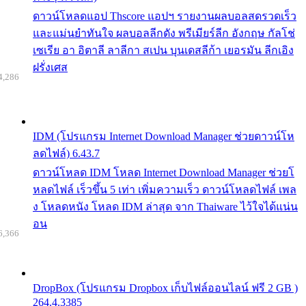
ดาวน์โหลดแอป Thscore แอปฯ รายงานผลบอลสดรวดเร็ว
และแม่นยำทันใจ ผลบอลลีกดัง พรีเมียร์ลีก อังกฤษ กัลโช่
เซเรีย อา อิตาลี ลาลีกา สเปน บุนเดสลีก้า เยอรมัน ลีกเอิง
ฝรั่งเศส
4,286
IDM (โปรแกรม Internet Download Manager ช่วยดาวน์โห
ลดไฟล์) 6.43.7
ดาวน์โหลด IDM โหลด Internet Download Manager ช่วยโ
หลดไฟล์ เร็วขึ้น 5 เท่า เพิ่มความเร็ว ดาวน์โหลดไฟล์ เพล
ง โหลดหนัง โหลด IDM ล่าสุด จาก Thaiware ไว้ใจได้แน่น
อน
6,366
DropBox (โปรแกรม Dropbox เก็บไฟล์ออนไลน์ ฟรี 2 GB )
264.4.3385