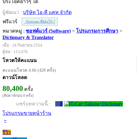
ประโยคยาวๆ ได้
ผู้พัฒนา :
บริษัท ไอ-ที แคท จำกัด
ฟรีแวร์
Freeware คืออะไร ?
หมวดหมู่ :
ซอฟต์แวร์ (Software)
>
โปรแกรมการศึกษา
>
Dictionary & Translator
เมื่อ : 24 กันยายน 2554
ผู้ชม : 113,478
โหวตให้คะแนน
คะแนนโหวต 4.66 (428 ครั้ง)
ดาวน์โหลด
80,400
ครั้ง
(สัปดาห์ก่อน 0 ครั้ง)
แชร์บทความนี้ :
0
โปรแกรมขายหน้าร้าน
»
รีวิว