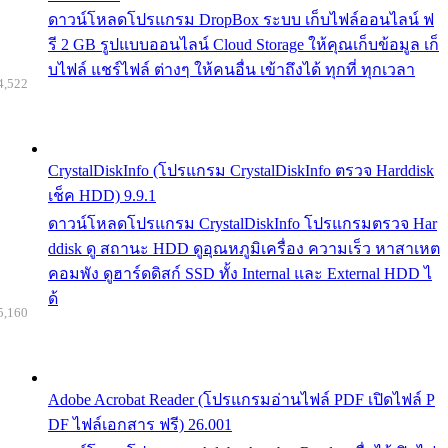
ดาวน์โหลดโปรแกรม DropBox ระบบ เก็บไฟล์ออนไลน์ ฟ
รี 2 GB รูปแบบออนไลน์ Cloud Storage ให้คุณเก็บข้อมูล เก็
บไฟล์ แชร์ไฟล์ ต่างๆ ให้คนอื่น เข้าถึงได้ ทุกที่ ทุกเวลา
4,522
CrystalDiskInfo (โปรแกรม CrystalDiskInfo ตรวจ Harddisk
เช็ค HDD) 9.9.1
ดาวน์โหลดโปรแกรม CrystalDiskInfo โปรแกรมตรวจ Har
ddisk ดู สถานะ HDD ดูอุณหภูมิเครื่อง ความเร็ว หาสาเหต
คอมพัง ดูฮาร์ดดิสก์ SSD ทั้ง Internal และ External HDD ไ
ด้
5,160
Adobe Acrobat Reader (โปรแกรมอ่านไฟล์ PDF เปิดไฟล์ P
DF ไฟล์เอกสาร ฟรี) 26.001