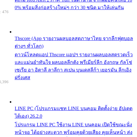
0% พร้อมสิ่งก่อสร้างใหม่ๆ กว่า 30 ชนิด มาให้เล่นกัน
: 476
Thscore (App รายงานผลบอลสดภาษาไทย จากลีกฟุตบอล
ต่างๆ ทั่วโลก)
ดาวน์โหลดแอป Thscore แอปฯ รายงานผลบอลสดรวดเร็ว
และแม่นยำทันใจ ผลบอลลีกดัง พรีเมียร์ลีก อังกฤษ กัลโช่
เซเรีย อา อิตาลี ลาลีกา สเปน บุนเดสลีก้า เยอรมัน ลีกเอิง
ฝรั่งเศส
6,396
LINE PC (โปรแกรมแชท LINE บนคอม ติดตั้งง่าย อัปเดต
ได้เอง) 26.2.0
โปรแกรม LINE PC ใช้งาน LINE บนคอม เปิดใช้ขณะนั่ง
หน้าจอ ได้อย่างสะดวก พร้อมคุยด้วยเสียง คุยเห็นหน้า ส่ง