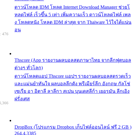
ดาวน์โหลด IDM โหลด Internet Download Manager ช่วยโ
หลดไฟล์ เร็วขึ้น 5 เท่า เพิ่มความเร็ว ดาวน์โหลดไฟล์ เพล
ง โหลดหนัง โหลด IDM ล่าสุด จาก Thaiware ไว้ใจได้แน่น
อน
: 476
Thscore (App รายงานผลบอลสดภาษาไทย จากลีกฟุตบอล
ต่างๆ ทั่วโลก)
ดาวน์โหลดแอป Thscore แอปฯ รายงานผลบอลสดรวดเร็ว
และแม่นยำทันใจ ผลบอลลีกดัง พรีเมียร์ลีก อังกฤษ กัลโช่
เซเรีย อา อิตาลี ลาลีกา สเปน บุนเดสลีก้า เยอรมัน ลีกเอิง
ฝรั่งเศส
6,366
DropBox (โปรแกรม Dropbox เก็บไฟล์ออนไลน์ ฟรี 2 GB )
264.4.3385