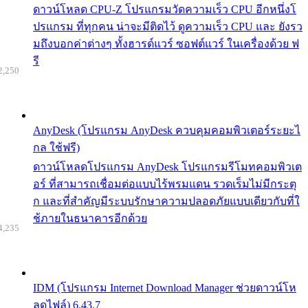
ดาวน์โหลด CPU-Z โปรแกรมวัดความเร็ว CPU อีกหนึ่งโ
ปรแกรม ที่ทุกคน น่าจะมีติดไว้ ดูความเร็ว CPU และ ยังรว
มถึงบอกค่าต่างๆ ทั้งฮารด์แวร์ ซอฟต์แวร์ ในเครื่องด้วย ฟ
รี
2,250
AnyDesk (โปรแกรม AnyDesk ควบคุมคอมพิวเตอร์ระยะไ
กล ใช้ฟรี)
ดาวน์โหลดโปรแกรม AnyDesk โปรแกรมรีโมทคอมพิวเต
อร์ ที่สามารถเชื่อมต่อแบบไร้พรมแดน รวดเร็มไม่มีกระตุ
ก และที่สำคัญมีระบบรักษาความปลอดภัยแบบเดียวกับที่ใ
ช้ภายในธนาคารอีกด้วย
4,235
IDM (โปรแกรม Internet Download Manager ช่วยดาวน์โห
ลดไฟล์) 6.43.7