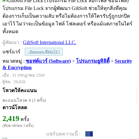
โปรแกรม File Lock จากผู้พัฒนา GiliSoft ช่วยให้ทุกสิ่งที่คุณ
ต้องการเก็บเป็นความลับ หรือไม่ต้องการให้ใครรับรู้ถูกปกปิด
เอาไว้ ไม่ว่าจะเป็นข้อมูล ไฟล์ โฟลเดอร์ หรือแม้แต่ภายในไดร์
ทั้งหมด
ผู้พัฒนา :
GiliSoft International LLC.
แชร์แวร์
Shareware คืออะไร ?
หมวดหมู่ :
ซอฟต์แวร์ (Software)
>
โปรแกรมยูทิลิตี้
>
Security
& Encryption
เมื่อ : 31 กรกฎาคม 2569
ผู้ชม : 29,020
โหวตให้คะแนน
คะแนนโหวต 4 (1 ครั้ง)
ดาวน์โหลด
2,419
ครั้ง
(สัปดาห์ก่อน 1 ครั้ง)
แชร์บทความนี้ :
0