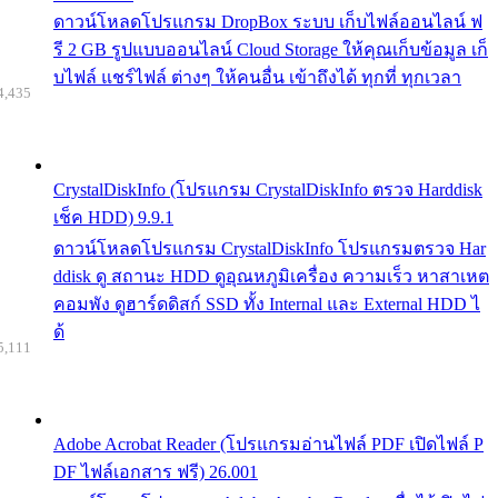
ดาวน์โหลดโปรแกรม DropBox ระบบ เก็บไฟล์ออนไลน์ ฟ
รี 2 GB รูปแบบออนไลน์ Cloud Storage ให้คุณเก็บข้อมูล เก็
บไฟล์ แชร์ไฟล์ ต่างๆ ให้คนอื่น เข้าถึงได้ ทุกที่ ทุกเวลา
4,435
CrystalDiskInfo (โปรแกรม CrystalDiskInfo ตรวจ Harddisk
เช็ค HDD) 9.9.1
ดาวน์โหลดโปรแกรม CrystalDiskInfo โปรแกรมตรวจ Har
ddisk ดู สถานะ HDD ดูอุณหภูมิเครื่อง ความเร็ว หาสาเหต
คอมพัง ดูฮาร์ดดิสก์ SSD ทั้ง Internal และ External HDD ไ
ด้
5,111
Adobe Acrobat Reader (โปรแกรมอ่านไฟล์ PDF เปิดไฟล์ P
DF ไฟล์เอกสาร ฟรี) 26.001