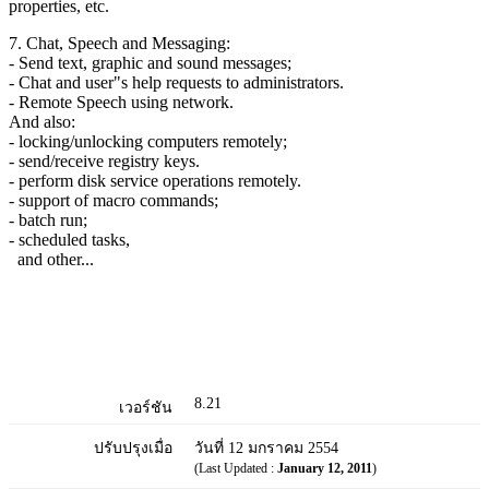
properties, etc.
7. Chat, Speech and Messaging:
- Send text, graphic and sound messages;
- Chat and user"s help requests to administrators.
- Remote Speech using network.
And also:
- locking/unlocking computers remotely;
- send/receive registry keys.
- perform disk service operations remotely.
- support of macro commands;
- batch run;
- scheduled tasks,
and other...
8.21
เวอร์ชัน
ปรับปรุงเมื่อ
วันที่ 12 มกราคม 2554
(Last Updated :
January 12, 2011
)