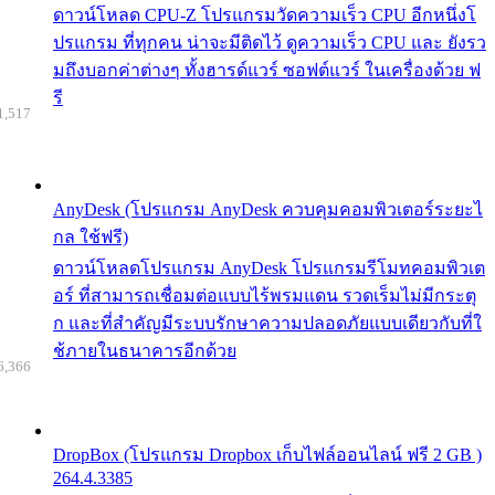
ดาวน์โหลด CPU-Z โปรแกรมวัดความเร็ว CPU อีกหนึ่งโ
ปรแกรม ที่ทุกคน น่าจะมีติดไว้ ดูความเร็ว CPU และ ยังรว
มถึงบอกค่าต่างๆ ทั้งฮารด์แวร์ ซอฟต์แวร์ ในเครื่องด้วย ฟ
รี
1,517
AnyDesk (โปรแกรม AnyDesk ควบคุมคอมพิวเตอร์ระยะไ
กล ใช้ฟรี)
ดาวน์โหลดโปรแกรม AnyDesk โปรแกรมรีโมทคอมพิวเต
อร์ ที่สามารถเชื่อมต่อแบบไร้พรมแดน รวดเร็มไม่มีกระตุ
ก และที่สำคัญมีระบบรักษาความปลอดภัยแบบเดียวกับที่ใ
ช้ภายในธนาคารอีกด้วย
6,366
DropBox (โปรแกรม Dropbox เก็บไฟล์ออนไลน์ ฟรี 2 GB )
264.4.3385