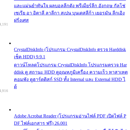
และแม่นยำทันใจ ผลบอลลีกดัง พรีเมียร์ลีก อังกฤษ กัลโช่
เซเรีย อา อิตาลี ลาลีกา สเปน บุนเดสลีก้า เยอรมัน ลีกเอิง
ฝรั่งเศส
4,191
CrystalDiskInfo (โปรแกรม CrystalDiskInfo ตรวจ Harddisk
เช็ค HDD) 9.9.1
ดาวน์โหลดโปรแกรม CrystalDiskInfo โปรแกรมตรวจ Har
ddisk ดู สถานะ HDD ดูอุณหภูมิเครื่อง ความเร็ว หาสาเหต
คอมพัง ดูฮาร์ดดิสก์ SSD ทั้ง Internal และ External HDD ไ
ด้
4,916
Adobe Acrobat Reader (โปรแกรมอ่านไฟล์ PDF เปิดไฟล์ P
DF ไฟล์เอกสาร ฟรี) 26.001