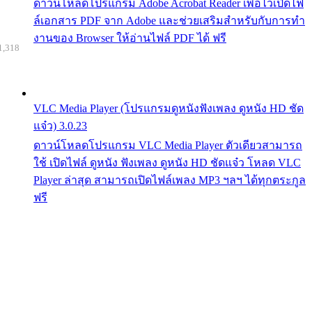
ดาวน์โหลดโปรแกรม Adobe Acrobat Reader เพื่อไว้เปิดไฟ
ล์เอกสาร PDF จาก Adobe และช่วยเสริมสำหรับกับการทำ
งานของ Browser ให้อ่านไฟล์ PDF ได้ ฟรี
1,318
VLC Media Player (โปรแกรมดูหนังฟังเพลง ดูหนัง HD ชัด
แจ๋ว) 3.0.23
ดาวน์โหลดโปรแกรม VLC Media Player ตัวเดียวสามารถ
ใช้ เปิดไฟล์ ดูหนัง ฟังเพลง ดูหนัง HD ชัดแจ๋ว โหลด VLC
Player ล่าสุด สามารถเปิดไฟล์เพลง MP3 ฯลฯ ได้ทุกตระกูล
ฟรี