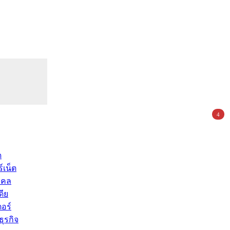
4
ด
์เน็ต
คคล
ดีย
อร์
ุรกิจ