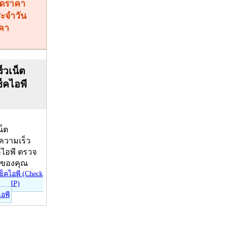
คา
็วเน็ต
ช็คไอพี
น็ต
บความเร็ว
คไอพี ตรวจ
ีของคุณ
ไอพี