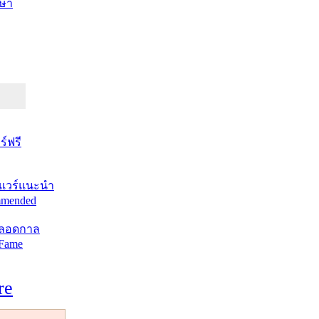
ษา
์ฟรี
แวร์แนะนำ
mended
ตลอดกาล
 Fame
re