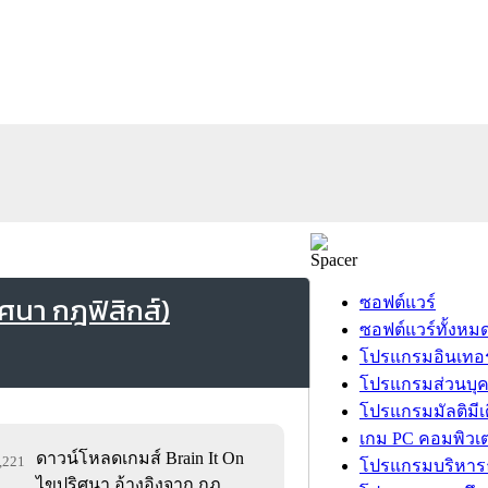
ิศนา กฎฟิสิกส์)
ซอฟต์แวร์
ซอฟต์แวร์ทั้งหม
โปรแกรมอินเทอร
โปรแกรมส่วนบุ
โปรแกรมมัลติมีเ
เกม PC คอมพิวเต
ดาวน์โหลดเกมส์ Brain It On
5,221
โปรแกรมบริหารธ
ไขปริศนา อ้างอิงจาก กฎ