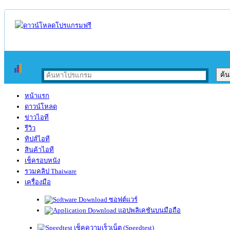
หน้าแรก
ดาวน์โหลด
ข่าวไอที
รีวิว
ทิปส์ไอที
สินค้าไอที
เช็ครอบหนัง
รวมคลิป Thaiware
เครื่องมือ
ซอฟต์แวร์
แอปพลิเคชันบนมือถือ
เช็คความเร็วเน็ต (Speedtest)