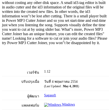
without costing any other disk space. A small id3-tag editor is built
in audio cutter and the id3 information of the original files will be
written into the created new files. In other words, the id3
information won"t be lost after cutting. There is a small player built
in Power MP3 Cutter Joiner and so you set start-time and end-time
just when you listening the song. Supports visually define the time
you want to cut at by using slider bar. What"s more, Power MP3
Cutter Joiner has an unique feature, you can edit the created files"
name! Looking for a software to cut or join your audio files? Please
try Power MP3 Cutter Joiner, you won"t be disappointed by it.
1.12
เวอร์ชัน
ปรับปรุงเมื่อ
วันที่ 4 พฤษภาคม 2554
(Last Updated :
May 4, 2011
)
Sagasoft
ผู้พัฒนา
Windows
แพลตฟอร์ม