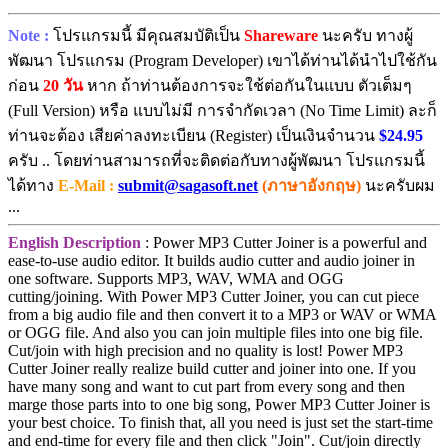
Note :
โปรแกรมนี้ มีคุณสมบัติเป็น
Shareware
นะครับ ทางผู้
พัฒนา โปรแกรม (Program Developer) เขาได้ท่านได้นำไปใช้กัน
ก่อน
20 วัน
หาก ถ้าท่านต้องการจะใช้ต่อกันในแบบ ตัวเต็มๆ
(Full Version) หรือ แบบไม่มี การจำกัดเวลา (No Time Limit) ละก็
ท่านจะต้อง เสียค่าลงทะเบียน (Register) เป็นเงินจำนวน
$24.95
ครับ .. โดยท่านสามารถที่จะติดต่อกับทางผู้พัฒนา โปรแกรมนี้
ได้ทาง
E-Mail :
submit@sagasoft.net
(ภาษาอังกฤษ)
นะครับผม
...
English Description
: Power MP3 Cutter Joiner is a powerful and
ease-to-use audio editor. It builds audio cutter and audio joiner in
one software. Supports MP3, WAV, WMA and OGG
cutting/joining. With Power MP3 Cutter Joiner, you can cut piece
from a big audio file and then convert it to a MP3 or WAV or WMA
or OGG file. And also you can join multiple files into one big file.
Cut/join with high precision and no quality is lost! Power MP3
Cutter Joiner really realize build cutter and joiner into one. If you
have many song and want to cut part from every song and then
marge those parts into to one big song, Power MP3 Cutter Joiner is
your best choice. To finish that, all you need is just set the start-time
and end-time for every file and then click "Join". Cut/join directly