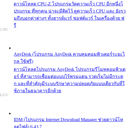
ดาวน์โหลด CPU-Z โปรแกรมวัดความเร็ว CPU อีกหนึ่งโ
ปรแกรม ที่ทุกคน น่าจะมีติดไว้ ดูความเร็ว CPU และ ยังรว
มถึงบอกค่าต่างๆ ทั้งฮารด์แวร์ ซอฟต์แวร์ ในเครื่องด้วย ฟ
รี
2,181
AnyDesk (โปรแกรม AnyDesk ควบคุมคอมพิวเตอร์ระยะไ
กล ใช้ฟรี)
ดาวน์โหลดโปรแกรม AnyDesk โปรแกรมรีโมทคอมพิวเต
อร์ ที่สามารถเชื่อมต่อแบบไร้พรมแดน รวดเร็มไม่มีกระตุ
ก และที่สำคัญมีระบบรักษาความปลอดภัยแบบเดียวกับที่ใ
ช้ภายในธนาคารอีกด้วย
4,211
IDM (โปรแกรม Internet Download Manager ช่วยดาวน์โห
ลดไฟล์) 6.43.7