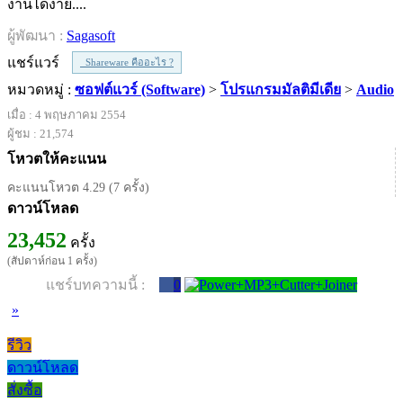
งานได้ง่าย....
ผู้พัฒนา :
Sagasoft
แชร์แวร์
Shareware คืออะไร ?
หมวดหมู่ :
ซอฟต์แวร์ (Software)
>
โปรแกรมมัลติมีเดีย
>
Audio
เมื่อ : 4 พฤษภาคม 2554
ผู้ชม : 21,574
โหวตให้คะแนน
คะแนนโหวต 4.29 (7 ครั้ง)
ดาวน์โหลด
23,452
ครั้ง
(สัปดาห์ก่อน 1 ครั้ง)
แชร์บทความนี้ :
0
»
รีวิว
ดาวน์โหลด
สั่งซื้อ