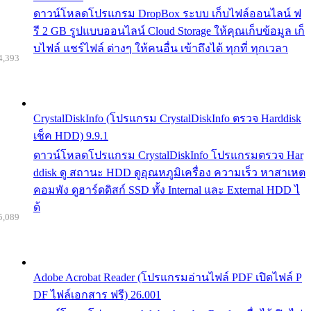
ดาวน์โหลดโปรแกรม DropBox ระบบ เก็บไฟล์ออนไลน์ ฟ
รี 2 GB รูปแบบออนไลน์ Cloud Storage ให้คุณเก็บข้อมูล เก็
บไฟล์ แชร์ไฟล์ ต่างๆ ให้คนอื่น เข้าถึงได้ ทุกที่ ทุกเวลา
4,393
CrystalDiskInfo (โปรแกรม CrystalDiskInfo ตรวจ Harddisk
เช็ค HDD) 9.9.1
ดาวน์โหลดโปรแกรม CrystalDiskInfo โปรแกรมตรวจ Har
ddisk ดู สถานะ HDD ดูอุณหภูมิเครื่อง ความเร็ว หาสาเหต
คอมพัง ดูฮาร์ดดิสก์ SSD ทั้ง Internal และ External HDD ไ
ด้
5,089
Adobe Acrobat Reader (โปรแกรมอ่านไฟล์ PDF เปิดไฟล์ P
DF ไฟล์เอกสาร ฟรี) 26.001