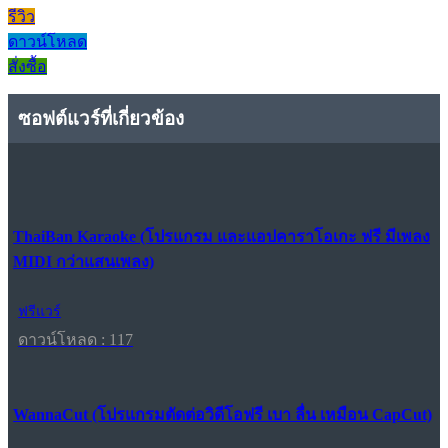
รีวิว
ดาวน์โหลด
สั่งซื้อ
ซอฟต์แวร์ที่เกี่ยวข้อง
ThaiBan Karaoke (โปรแกรม และแอปคาราโอเกะ ฟรี มีเพลง
MIDI กว่าแสนเพลง)
ฟรีแวร์
ดาวน์โหลด : 117
WannaCut (โปรแกรมตัดต่อวิดีโอฟรี เบา ลื่น เหมือน CapCut)