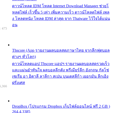
ดาวน์โหลด IDM โหลด Internet Download Manager ช่วยโ
หลดไฟล์ เร็วขึ้น 5 เท่า เพิ่มความเร็ว ดาวน์โหลดไฟล์ เพล
ง โหลดหนัง โหลด IDM ล่าสุด จาก Thaiware ไว้ใจได้แน่น
อน
: 475
Thscore (App รายงานผลบอลสดภาษาไทย จากลีกฟุตบอล
ต่างๆ ทั่วโลก)
ดาวน์โหลดแอป Thscore แอปฯ รายงานผลบอลสดรวดเร็ว
และแม่นยำทันใจ ผลบอลลีกดัง พรีเมียร์ลีก อังกฤษ กัลโช่
เซเรีย อา อิตาลี ลาลีกา สเปน บุนเดสลีก้า เยอรมัน ลีกเอิง
ฝรั่งเศส
6,366
DropBox (โปรแกรม Dropbox เก็บไฟล์ออนไลน์ ฟรี 2 GB )
264.4.3385