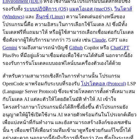
Environment (IDE)
) หรือใช้งานผ่านโปรแกรมบนเดสก์ท็อปซึ่ง
รองรับทั้ง
ระบบปฏิบัติการ (OS)
แมคโอเอส (macOS)
,
วินโดวส์
(Windows)
และ
ลีนุกซ์ (Linux)
ความโดดเด่นอย่างหนึ่งของ
โปรแกรมนี้คือ ความอิสระในการเลือกใช้โมเดล AI ซึ่งมีทั้ง
โมเดลฟรีที่แถมมาให้ หรือผู้ใช้สามารถเลือกเชื่อมต่อกับโมเดล
ชื่อดังจากผู้ให้บริการมากกว่า 75 แห่ง เช่น
Claude
, GPT และ
Gemini
รวมถึงสามารถนำบัญชี
Github
Copilot หรือ
ChatGPT
Plus/Pro ที่มีอยู่แล้วมาเชื่อมต่อเพื่อใช้งานได้ทันที นอกจากนี้ยัง
รองรับการรันโมเดลแบบออฟไลน์บนเครื่องตัวเองได้ด้วย
สำหรับความสามารถเชิงลึกในการทำงานนั้น โปรแกรม
OpenCode มาพร้อมกับระบบที่รองรับ
โปรโตคอล (Protocol)
LSP
(Language Server Protocol) ซึ่งจะช่วยโหลดการตั้งค่าที่เหมาะสม
กับโมเดล AI แต่ละตัวให้โดยอัตโนมัติ ทำให้ AI เข้าใจ
โครงสร้างภาษาโปรแกรมมิ่งได้ลึกซึ้งยิ่งขึ้น ตัวโปรแกรมยัง
อนุญาตให้ผู้ใช้เปิดใช้งาน AI หลายตัวพร้อมกันในโปรเจกต์เดียว
เพื่อแบ่งหน้าที่กันทำงาน และยังสามารถสร้างลิงก์ของเซสชัน
นั้น ๆ เพื่อแชร์ให้เพื่อนร่วมทีมเข้ามาดูหรือช่วยกันแก้ไขบั๊กได้
อย่างสะดวก นอกจากนี้ยังมีบริการที่เรียกว่า Zen ซึ่งเป็นระบบที่