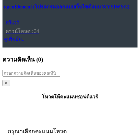
openElement (โปรแกรมออกแบบเว็บไซต์แบบ WYSIWYG)
ฟรีแวร์
ดาวน์โหลด : 34
ดูเพิ่มอีก...
ความคิดเห็น (
0
)
×
โหวตให้คะแนนซอฟต์แวร์
กรุณาเลือกคะแนนโหวต