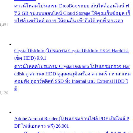
ดาวน์โหลดโปรแกรม DropBox ระบบ เก็บไฟล์ออนไลน์ ฟ
รี 2 GB รูปแบบออนไลน์ Cloud Storage ให้คุณเก็บข้อมูล เก็
บไฟล์ แชร์ไฟล์ ต่างๆ ให้คนอื่น เข้าถึงได้ ทุกที่ ทุกเวลา
4,451
CrystalDiskInfo (โปรแกรม CrystalDiskInfo ตรวจ Harddisk
เช็ค HDD) 9.9.1
ดาวน์โหลดโปรแกรม CrystalDiskInfo โปรแกรมตรวจ Har
ddisk ดู สถานะ HDD ดูอุณหภูมิเครื่อง ความเร็ว หาสาเหต
คอมพัง ดูฮาร์ดดิสก์ SSD ทั้ง Internal และ External HDD ไ
ด้
5,120
Adobe Acrobat Reader (โปรแกรมอ่านไฟล์ PDF เปิดไฟล์ P
DF ไฟล์เอกสาร ฟรี) 26.001