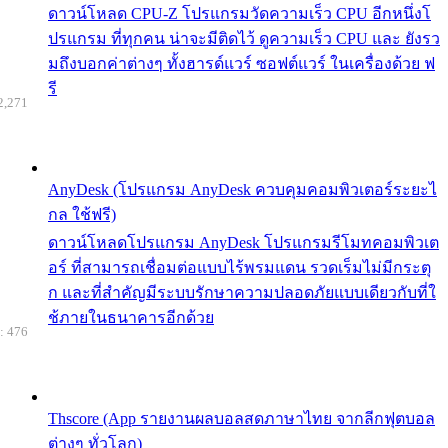
ดาวน์โหลด CPU-Z โปรแกรมวัดความเร็ว CPU อีกหนึ่งโ
ปรแกรม ที่ทุกคน น่าจะมีติดไว้ ดูความเร็ว CPU และ ยังรว
มถึงบอกค่าต่างๆ ทั้งฮารด์แวร์ ซอฟต์แวร์ ในเครื่องด้วย ฟ
รี
2,271
AnyDesk (โปรแกรม AnyDesk ควบคุมคอมพิวเตอร์ระยะไ
กล ใช้ฟรี)
ดาวน์โหลดโปรแกรม AnyDesk โปรแกรมรีโมทคอมพิวเต
อร์ ที่สามารถเชื่อมต่อแบบไร้พรมแดน รวดเร็มไม่มีกระตุ
ก และที่สำคัญมีระบบรักษาความปลอดภัยแบบเดียวกับที่ใ
ช้ภายในธนาคารอีกด้วย
: 476
Thscore (App รายงานผลบอลสดภาษาไทย จากลีกฟุตบอล
ต่างๆ ทั่วโลก)