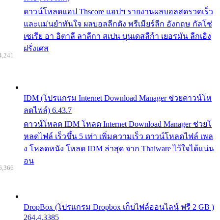
ดาวน์โหลดแอป Thscore แอปฯ รายงานผลบอลสดรวดเร็ว
และแม่นยำทันใจ ผลบอลลีกดัง พรีเมียร์ลีก อังกฤษ กัลโช่
เซเรีย อา อิตาลี ลาลีกา สเปน บุนเดสลีก้า เยอรมัน ลีกเอิง
ฝรั่งเศส
4,241
IDM (โปรแกรม Internet Download Manager ช่วยดาวน์โห
ลดไฟล์) 6.43.7
ดาวน์โหลด IDM โหลด Internet Download Manager ช่วยโ
หลดไฟล์ เร็วขึ้น 5 เท่า เพิ่มความเร็ว ดาวน์โหลดไฟล์ เพล
ง โหลดหนัง โหลด IDM ล่าสุด จาก Thaiware ไว้ใจได้แน่น
อน
6,366
DropBox (โปรแกรม Dropbox เก็บไฟล์ออนไลน์ ฟรี 2 GB )
264.4.3385