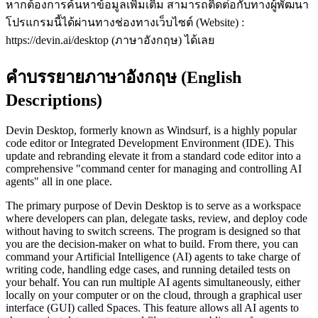
หากต้องการค้นหาข้อมูลเพิ่มเติม สามารถติดต่อกับทางผู้พัฒนา
โปรแกรมนี้ได้ผ่านทางช่องทางเว็บไซต์ (Website) :
https://devin.ai/desktop (ภาษาอังกฤษ) ได้เลย
คำบรรยายภาษาอังกฤษ (English
Descriptions)
Devin Desktop, formerly known as Windsurf, is a highly popular
code editor or Integrated Development Environment (IDE). This
update and rebranding elevate it from a standard code editor into a
comprehensive "command center for managing and controlling AI
agents" all in one place.
The primary purpose of Devin Desktop is to serve as a workspace
where developers can plan, delegate tasks, review, and deploy code
without having to switch screens. The program is designed so that
you are the decision-maker on what to build. From there, you can
command your Artificial Intelligence (AI) agents to take charge of
writing code, handling edge cases, and running detailed tests on
your behalf. You can run multiple AI agents simultaneously, either
locally on your computer or on the cloud, through a graphical user
interface (GUI) called Spaces. This feature allows all AI agents to