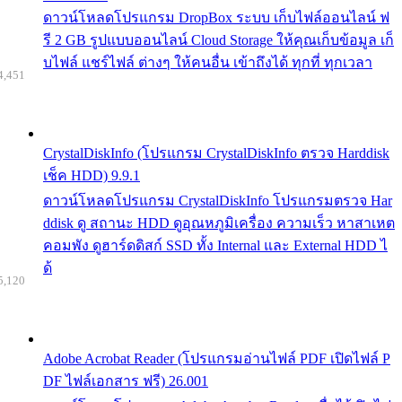
ดาวน์โหลดโปรแกรม DropBox ระบบ เก็บไฟล์ออนไลน์ ฟ
รี 2 GB รูปแบบออนไลน์ Cloud Storage ให้คุณเก็บข้อมูล เก็
บไฟล์ แชร์ไฟล์ ต่างๆ ให้คนอื่น เข้าถึงได้ ทุกที่ ทุกเวลา
4,451
CrystalDiskInfo (โปรแกรม CrystalDiskInfo ตรวจ Harddisk
เช็ค HDD) 9.9.1
ดาวน์โหลดโปรแกรม CrystalDiskInfo โปรแกรมตรวจ Har
ddisk ดู สถานะ HDD ดูอุณหภูมิเครื่อง ความเร็ว หาสาเหต
คอมพัง ดูฮาร์ดดิสก์ SSD ทั้ง Internal และ External HDD ไ
ด้
5,120
Adobe Acrobat Reader (โปรแกรมอ่านไฟล์ PDF เปิดไฟล์ P
DF ไฟล์เอกสาร ฟรี) 26.001