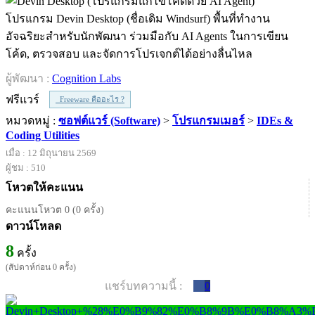
โปรแกรม Devin Desktop (ชื่อเดิม Windsurf) พื้นที่ทำงาน
อัจฉริยะสำหรับนักพัฒนา ร่วมมือกับ AI Agents ในการเขียน
โค้ด, ตรวจสอบ และจัดการโปรเจกต์ได้อย่างลื่นไหล
ผู้พัฒนา :
Cognition Labs
ฟรีแวร์
Freeware คืออะไร ?
หมวดหมู่ :
ซอฟต์แวร์ (Software)
>
โปรแกรมเมอร์
>
IDEs &
Coding Utilities
เมื่อ : 12 มิถุนายน 2569
ผู้ชม : 510
โหวตให้คะแนน
คะแนนโหวต 0 (0 ครั้ง)
ดาวน์โหลด
8
ครั้ง
(สัปดาห์ก่อน 0 ครั้ง)
แชร์บทความนี้ :
0