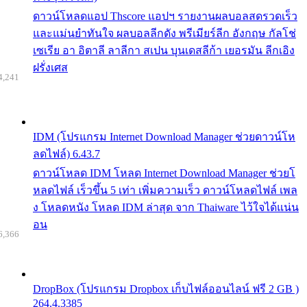
ดาวน์โหลดแอป Thscore แอปฯ รายงานผลบอลสดรวดเร็ว
และแม่นยำทันใจ ผลบอลลีกดัง พรีเมียร์ลีก อังกฤษ กัลโช่
เซเรีย อา อิตาลี ลาลีกา สเปน บุนเดสลีก้า เยอรมัน ลีกเอิง
ฝรั่งเศส
4,241
IDM (โปรแกรม Internet Download Manager ช่วยดาวน์โห
ลดไฟล์) 6.43.7
ดาวน์โหลด IDM โหลด Internet Download Manager ช่วยโ
หลดไฟล์ เร็วขึ้น 5 เท่า เพิ่มความเร็ว ดาวน์โหลดไฟล์ เพล
ง โหลดหนัง โหลด IDM ล่าสุด จาก Thaiware ไว้ใจได้แน่น
อน
6,366
DropBox (โปรแกรม Dropbox เก็บไฟล์ออนไลน์ ฟรี 2 GB )
264.4.3385