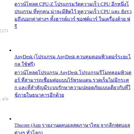
ดาวน์โหลด CPU-Z โปรแกรมวัดความเร็ว CPU อีกหนึ่งโ
ปรแกรม ที่ทุกคน น่าจะมีติดไว้ ดูความเร็ว CPU และ ยังรว
มถึงบอกค่าต่างๆ ทั้งฮารด์แวร์ ซอฟต์แวร์ ในเครื่องด้วย ฟ
รี
2,271
AnyDesk (โปรแกรม AnyDesk ควบคุมคอมพิวเตอร์ระยะไ
กล ใช้ฟรี)
ดาวน์โหลดโปรแกรม AnyDesk โปรแกรมรีโมทคอมพิวเต
อร์ ที่สามารถเชื่อมต่อแบบไร้พรมแดน รวดเร็มไม่มีกระตุ
ก และที่สำคัญมีระบบรักษาความปลอดภัยแบบเดียวกับที่ใ
ช้ภายในธนาคารอีกด้วย
: 476
Thscore (App รายงานผลบอลสดภาษาไทย จากลีกฟุตบอล
ต่างๆ ทั่วโลก)