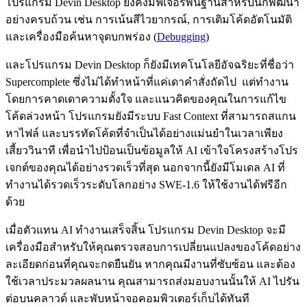
โปรแกรม Devin Desktop ยังคงมีฟีเจอร์พื้นฐานสำหรับนักพัฒนา
อย่างครบถ้วน เช่น การเน้นสีไวยากรณ์, การเติมโค้ดอัตโนมัติ
และเครื่องมือค้นหาจุดบกพร่อง (
Debugging
)
และโปรแกรม Devin Desktop ก็ยังมีเทคโนโลยีอัจฉริยะที่ชื่อว่า
Supercomplete ซึ่งไม่ได้ทำหน้าที่แค่เดาคำสั่งถัดไป แต่ทำงาน
โดยการคาดเดาความตั้งใจ และแนวคิดของคุณในการแก้ไข
โค้ดล่วงหน้า โปรแกรมยังมีระบบ Fast Context ที่สามารถสแกน
หาไฟล์ และบรรทัดโค้ดที่จำเป็นได้อย่างแม่นยำในเวลาเพียง
เสี้ยววินาที เพื่อนำไปป้อนเป็นข้อมูลให้ AI เข้าใจโครงสร้างโปร
เจกต์ของคุณได้อย่างรวดเร็วที่สุด นอกจากนี้ยังมีโมเดล AI ที่
ทำงานได้รวดเร็วระดับโลกอย่าง SWE-1.6 ให้ใช้งานได้ฟรีอีก
ด้วย
เมื่อตัวแทน AI ทำงานเสร็จสิ้น โปรแกรม Devin Desktop จะมี
เครื่องมือสำหรับให้คุณตรวจสอบการเปลี่ยนแปลงของโค้ดอย่าง
ละเอียดก่อนที่คุณจะกดยืนยัน หากคุณมีงานที่ซับซ้อน และต้อง
ใช้เวลาประมวลผลนาน คุณสามารถส่งมอบงานนั้นให้ AI ไปรัน
ต่อบนคลาวด์ และพับหน้าจอคอมพิวเตอร์เก็บได้ทันที