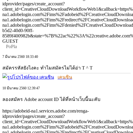
idprovider/pages/create_account?
client_id=CreativeCloudDownloadWorkflowWeb1&callback=http
na1.adobelogin.com%2Fims%2Fadobeid%2FCreativeCloudDownl
na1.adobelogin.com%2Fims%2Fredirect%2FCreativeCloudDow
na1.adobelogin.com%2Fims%2Fdenied%2FCreativeCloudDownlo
b5d2-40d0-90ff-
8589f400982b&state=%7B%22ac%22%3A%22creative.adobe.com%
GUEST
PoPla
7 มีนาคม 2560 18:33:40
สมัครรหัสยังไงคะ ทำไมสมัครไม่ได้อ่า T ^ T
เคนชิน
10 มีนาคม 2560 12:39:47
ลองสมัคร Adobe account ID ได้ที่หน้าเว็บนี้นะคับ
https://adobeid-na1.services.adobe.com/renga-
idprovider/pages/create_account?
client_id=CreativeCloudDownloadWorkflowWeb1&callback=http
na1.adobelogin.com%2Fims%2Fadobeid%2FCreativeCloudDownl
na1.adobelogin.com%2Fims%2Fredirect%2FCreativeCloudDow