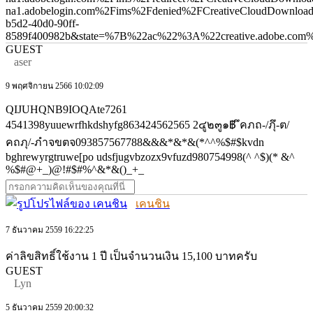
na1.adobelogin.com%2Fims%2Fdenied%2FCreativeCloudDownlo
b5d2-40d0-90ff-
8589f400982b&state=%7B%22ac%22%3A%22creative.adobe.com%
GUEST
aser
9 พฤศจิกายน 2566 10:02:09
QIJUHQNB9IOQAte7261
4541398yuuewrfhkdshyfg863424562565 2๔ู๒๓ู๑฿ ึคภถ-/ภุึ-ต/
คถภุ/-ภำจขตจ093857567788&&&*&*&(*^^%$#$kvdn
bghrewyrgtruwe[po udsfjugvbzozx9vfuzd980754998(^ ^$)(* &^
%$#@+_)@!#$#%^&*&()_+_
เคนชิน
7 ธันวาคม 2559 16:22:25
ค่าลิขสิทธิ์ใช้งาน 1 ปี เป็นจำนวนเงิน 15,100 บาทครับ
GUEST
Lyn
5 ธันวาคม 2559 20:00:32