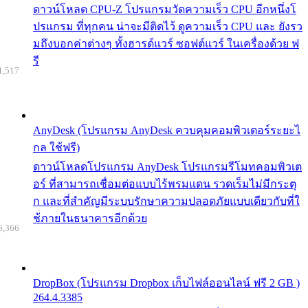
ดาวน์โหลด CPU-Z โปรแกรมวัดความเร็ว CPU อีกหนึ่งโ
ปรแกรม ที่ทุกคน น่าจะมีติดไว้ ดูความเร็ว CPU และ ยังรว
มถึงบอกค่าต่างๆ ทั้งฮารด์แวร์ ซอฟต์แวร์ ในเครื่องด้วย ฟ
รี
1,517
AnyDesk (โปรแกรม AnyDesk ควบคุมคอมพิวเตอร์ระยะไ
กล ใช้ฟรี)
ดาวน์โหลดโปรแกรม AnyDesk โปรแกรมรีโมทคอมพิวเต
อร์ ที่สามารถเชื่อมต่อแบบไร้พรมแดน รวดเร็มไม่มีกระตุ
ก และที่สำคัญมีระบบรักษาความปลอดภัยแบบเดียวกับที่ใ
ช้ภายในธนาคารอีกด้วย
6,366
DropBox (โปรแกรม Dropbox เก็บไฟล์ออนไลน์ ฟรี 2 GB )
264.4.3385