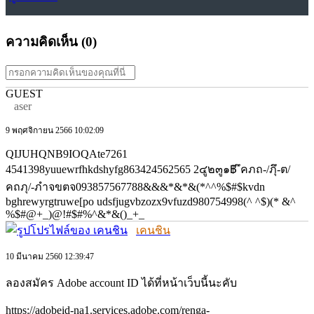
ความคิดเห็น (
0
)
GUEST
aser
9 พฤศจิกายน 2566 10:02:09
QIJUHQNB9IOQAte7261
4541398yuuewrfhkdshyfg863424562565 2๔ู๒๓ู๑฿ ึคภถ-/ภุึ-ต/
คถภุ/-ภำจขตจ093857567788&&&*&*&(*^^%$#$kvdn
bghrewyrgtruwe[po udsfjugvbzozx9vfuzd980754998(^ ^$)(* &^
%$#@+_)@!#$#%^&*&()_+_
เคนชิน
10 มีนาคม 2560 12:39:47
ลองสมัคร Adobe account ID ได้ที่หน้าเว็บนี้นะคับ
https://adobeid-na1.services.adobe.com/renga-