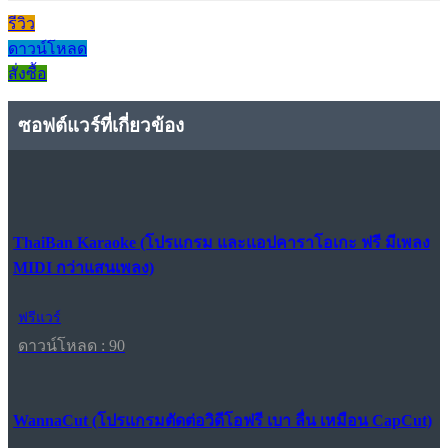
รีวิว
ดาวน์โหลด
สั่งซื้อ
ซอฟต์แวร์ที่เกี่ยวข้อง
ThaiBan Karaoke (โปรแกรม และแอปคาราโอเกะ ฟรี มีเพลง
MIDI กว่าแสนเพลง)
ฟรีแวร์
ดาวน์โหลด : 90
WannaCut (โปรแกรมตัดต่อวิดีโอฟรี เบา ลื่น เหมือน CapCut)