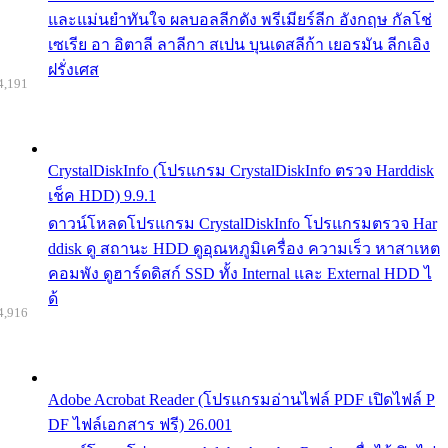
และแม่นยำทันใจ ผลบอลลีกดัง พรีเมียร์ลีก อังกฤษ กัลโช่
เซเรีย อา อิตาลี ลาลีกา สเปน บุนเดสลีก้า เยอรมัน ลีกเอิง
ฝรั่งเศส
4,191
CrystalDiskInfo (โปรแกรม CrystalDiskInfo ตรวจ Harddisk
เช็ค HDD) 9.9.1
ดาวน์โหลดโปรแกรม CrystalDiskInfo โปรแกรมตรวจ Har
ddisk ดู สถานะ HDD ดูอุณหภูมิเครื่อง ความเร็ว หาสาเหต
คอมพัง ดูฮาร์ดดิสก์ SSD ทั้ง Internal และ External HDD ไ
ด้
4,916
Adobe Acrobat Reader (โปรแกรมอ่านไฟล์ PDF เปิดไฟล์ P
DF ไฟล์เอกสาร ฟรี) 26.001