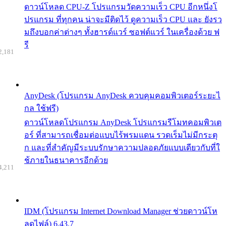
ดาวน์โหลด CPU-Z โปรแกรมวัดความเร็ว CPU อีกหนึ่งโ
ปรแกรม ที่ทุกคน น่าจะมีติดไว้ ดูความเร็ว CPU และ ยังรว
มถึงบอกค่าต่างๆ ทั้งฮารด์แวร์ ซอฟต์แวร์ ในเครื่องด้วย ฟ
รี
2,181
AnyDesk (โปรแกรม AnyDesk ควบคุมคอมพิวเตอร์ระยะไ
กล ใช้ฟรี)
ดาวน์โหลดโปรแกรม AnyDesk โปรแกรมรีโมทคอมพิวเต
อร์ ที่สามารถเชื่อมต่อแบบไร้พรมแดน รวดเร็มไม่มีกระตุ
ก และที่สำคัญมีระบบรักษาความปลอดภัยแบบเดียวกับที่ใ
ช้ภายในธนาคารอีกด้วย
4,211
IDM (โปรแกรม Internet Download Manager ช่วยดาวน์โห
ลดไฟล์) 6.43.7