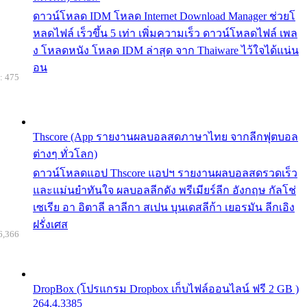
ดาวน์โหลด IDM โหลด Internet Download Manager ช่วยโ
หลดไฟล์ เร็วขึ้น 5 เท่า เพิ่มความเร็ว ดาวน์โหลดไฟล์ เพล
ง โหลดหนัง โหลด IDM ล่าสุด จาก Thaiware ไว้ใจได้แน่น
อน
: 475
Thscore (App รายงานผลบอลสดภาษาไทย จากลีกฟุตบอล
ต่างๆ ทั่วโลก)
ดาวน์โหลดแอป Thscore แอปฯ รายงานผลบอลสดรวดเร็ว
และแม่นยำทันใจ ผลบอลลีกดัง พรีเมียร์ลีก อังกฤษ กัลโช่
เซเรีย อา อิตาลี ลาลีกา สเปน บุนเดสลีก้า เยอรมัน ลีกเอิง
ฝรั่งเศส
6,366
DropBox (โปรแกรม Dropbox เก็บไฟล์ออนไลน์ ฟรี 2 GB )
264.4.3385