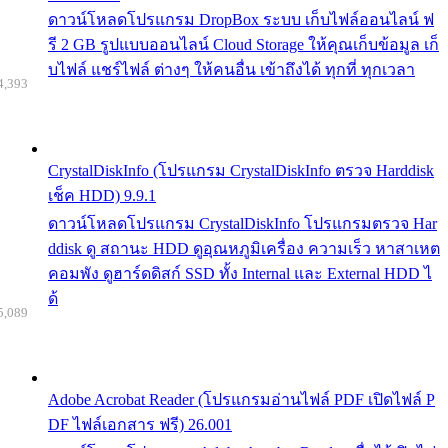
ดาวน์โหลดโปรแกรม DropBox ระบบ เก็บไฟล์ออนไลน์ ฟ
รี 2 GB รูปแบบออนไลน์ Cloud Storage ให้คุณเก็บข้อมูล เก็
บไฟล์ แชร์ไฟล์ ต่างๆ ให้คนอื่น เข้าถึงได้ ทุกที่ ทุกเวลา
4,393
CrystalDiskInfo (โปรแกรม CrystalDiskInfo ตรวจ Harddisk
เช็ค HDD) 9.9.1
ดาวน์โหลดโปรแกรม CrystalDiskInfo โปรแกรมตรวจ Har
ddisk ดู สถานะ HDD ดูอุณหภูมิเครื่อง ความเร็ว หาสาเหต
คอมพัง ดูฮาร์ดดิสก์ SSD ทั้ง Internal และ External HDD ไ
ด้
5,089
Adobe Acrobat Reader (โปรแกรมอ่านไฟล์ PDF เปิดไฟล์ P
DF ไฟล์เอกสาร ฟรี) 26.001