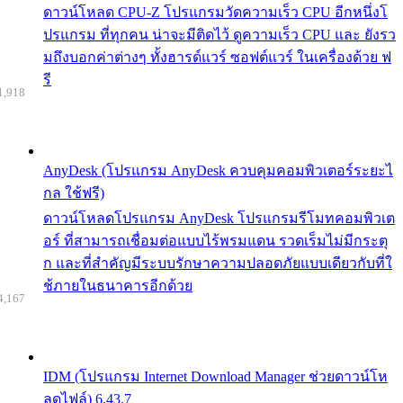
ดาวน์โหลด CPU-Z โปรแกรมวัดความเร็ว CPU อีกหนึ่งโ
ปรแกรม ที่ทุกคน น่าจะมีติดไว้ ดูความเร็ว CPU และ ยังรว
มถึงบอกค่าต่างๆ ทั้งฮารด์แวร์ ซอฟต์แวร์ ในเครื่องด้วย ฟ
รี
1,918
AnyDesk (โปรแกรม AnyDesk ควบคุมคอมพิวเตอร์ระยะไ
กล ใช้ฟรี)
ดาวน์โหลดโปรแกรม AnyDesk โปรแกรมรีโมทคอมพิวเต
อร์ ที่สามารถเชื่อมต่อแบบไร้พรมแดน รวดเร็มไม่มีกระตุ
ก และที่สำคัญมีระบบรักษาความปลอดภัยแบบเดียวกับที่ใ
ช้ภายในธนาคารอีกด้วย
4,167
IDM (โปรแกรม Internet Download Manager ช่วยดาวน์โห
ลดไฟล์) 6.43.7