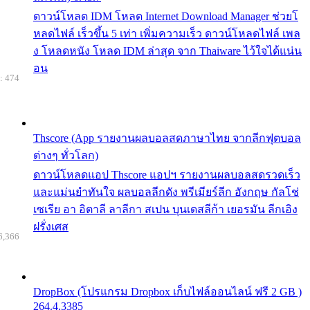
ดาวน์โหลด IDM โหลด Internet Download Manager ช่วยโ
หลดไฟล์ เร็วขึ้น 5 เท่า เพิ่มความเร็ว ดาวน์โหลดไฟล์ เพล
ง โหลดหนัง โหลด IDM ล่าสุด จาก Thaiware ไว้ใจได้แน่น
อน
: 474
Thscore (App รายงานผลบอลสดภาษาไทย จากลีกฟุตบอล
ต่างๆ ทั่วโลก)
ดาวน์โหลดแอป Thscore แอปฯ รายงานผลบอลสดรวดเร็ว
และแม่นยำทันใจ ผลบอลลีกดัง พรีเมียร์ลีก อังกฤษ กัลโช่
เซเรีย อา อิตาลี ลาลีกา สเปน บุนเดสลีก้า เยอรมัน ลีกเอิง
ฝรั่งเศส
6,366
DropBox (โปรแกรม Dropbox เก็บไฟล์ออนไลน์ ฟรี 2 GB )
264.4.3385