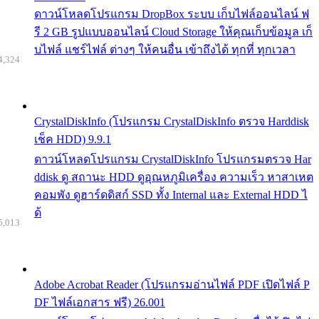
ดาวน์โหลดโปรแกรม DropBox ระบบ เก็บไฟล์ออนไลน์ ฟ
รี 2 GB รูปแบบออนไลน์ Cloud Storage ให้คุณเก็บข้อมูล เก็
บไฟล์ แชร์ไฟล์ ต่างๆ ให้คนอื่น เข้าถึงได้ ทุกที่ ทุกเวลา
4,324
CrystalDiskInfo (โปรแกรม CrystalDiskInfo ตรวจ Harddisk
เช็ค HDD) 9.9.1
ดาวน์โหลดโปรแกรม CrystalDiskInfo โปรแกรมตรวจ Har
ddisk ดู สถานะ HDD ดูอุณหภูมิเครื่อง ความเร็ว หาสาเหต
คอมพัง ดูฮาร์ดดิสก์ SSD ทั้ง Internal และ External HDD ไ
ด้
5,013
Adobe Acrobat Reader (โปรแกรมอ่านไฟล์ PDF เปิดไฟล์ P
DF ไฟล์เอกสาร ฟรี) 26.001