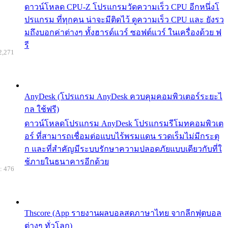
ดาวน์โหลด CPU-Z โปรแกรมวัดความเร็ว CPU อีกหนึ่งโ
ปรแกรม ที่ทุกคน น่าจะมีติดไว้ ดูความเร็ว CPU และ ยังรว
มถึงบอกค่าต่างๆ ทั้งฮารด์แวร์ ซอฟต์แวร์ ในเครื่องด้วย ฟ
รี
2,271
AnyDesk (โปรแกรม AnyDesk ควบคุมคอมพิวเตอร์ระยะไ
กล ใช้ฟรี)
ดาวน์โหลดโปรแกรม AnyDesk โปรแกรมรีโมทคอมพิวเต
อร์ ที่สามารถเชื่อมต่อแบบไร้พรมแดน รวดเร็มไม่มีกระตุ
ก และที่สำคัญมีระบบรักษาความปลอดภัยแบบเดียวกับที่ใ
ช้ภายในธนาคารอีกด้วย
: 476
Thscore (App รายงานผลบอลสดภาษาไทย จากลีกฟุตบอล
ต่างๆ ทั่วโลก)