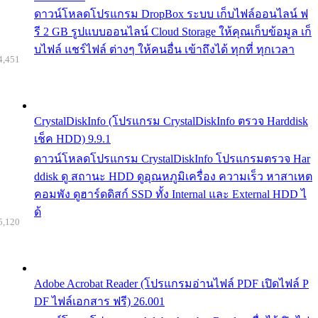
ดาวน์โหลดโปรแกรม DropBox ระบบ เก็บไฟล์ออนไลน์ ฟ
รี 2 GB รูปแบบออนไลน์ Cloud Storage ให้คุณเก็บข้อมูล เก็
บไฟล์ แชร์ไฟล์ ต่างๆ ให้คนอื่น เข้าถึงได้ ทุกที่ ทุกเวลา
4,451
CrystalDiskInfo (โปรแกรม CrystalDiskInfo ตรวจ Harddisk
เช็ค HDD) 9.9.1
ดาวน์โหลดโปรแกรม CrystalDiskInfo โปรแกรมตรวจ Har
ddisk ดู สถานะ HDD ดูอุณหภูมิเครื่อง ความเร็ว หาสาเหต
คอมพัง ดูฮาร์ดดิสก์ SSD ทั้ง Internal และ External HDD ไ
ด้
5,120
Adobe Acrobat Reader (โปรแกรมอ่านไฟล์ PDF เปิดไฟล์ P
DF ไฟล์เอกสาร ฟรี) 26.001