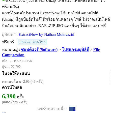
ดาวน์โหลดโปรแกรม ExtractNow ใช้แตกไฟล์ คลายไฟล์
(Unzip) ที่ถูกบีบอัดไฟล์ได้พร้อมกันหลายๆ ไฟล์ ไม่ว่าจะเป็นไฟล์
บีบอัดยอดนิยมอย่าง .RAR .ZIP .ISO และอื่นๆ ใช้ง่าย และ ฟรี
ผู้พัฒนา :
ExtractNow by Nathan Moinvaziri
ฟรีแวร์
Freeware คืออะไร ?
หมวดหมู่ :
ซอฟต์แวร์ (Software)
>
โปรแกรมยูทิลิตี้
>
File
Compression
เมื่อ : 26 เมษายน 2560
ผู้ชม : 50,705
โหวตให้คะแนน
คะแนนโหวต 2.96 (45 ครั้ง)
ดาวน์โหลด
6,390
ครั้ง
(สัปดาห์ก่อน 2 ครั้ง)
แชร์บทความนี้ :
0