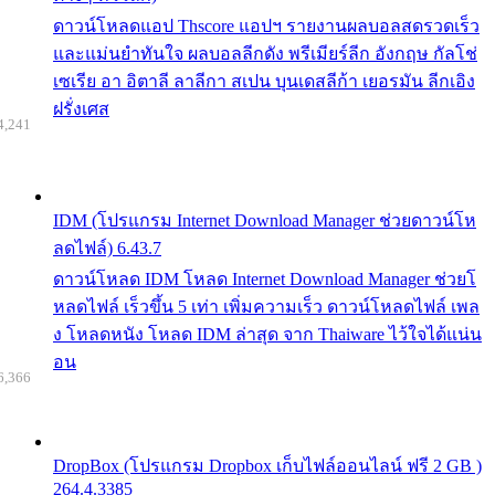
ดาวน์โหลดแอป Thscore แอปฯ รายงานผลบอลสดรวดเร็ว
และแม่นยำทันใจ ผลบอลลีกดัง พรีเมียร์ลีก อังกฤษ กัลโช่
เซเรีย อา อิตาลี ลาลีกา สเปน บุนเดสลีก้า เยอรมัน ลีกเอิง
ฝรั่งเศส
4,241
IDM (โปรแกรม Internet Download Manager ช่วยดาวน์โห
ลดไฟล์) 6.43.7
ดาวน์โหลด IDM โหลด Internet Download Manager ช่วยโ
หลดไฟล์ เร็วขึ้น 5 เท่า เพิ่มความเร็ว ดาวน์โหลดไฟล์ เพล
ง โหลดหนัง โหลด IDM ล่าสุด จาก Thaiware ไว้ใจได้แน่น
อน
6,366
DropBox (โปรแกรม Dropbox เก็บไฟล์ออนไลน์ ฟรี 2 GB )
264.4.3385