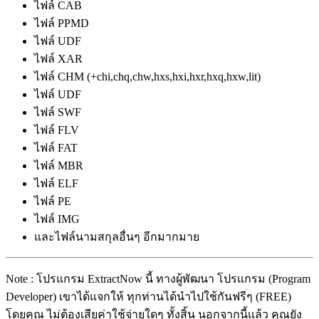
ไฟล์ CAB
ไฟล์ PPMD
ไฟล์ UDF
ไฟล์ XAR
ไฟล์ CHM (+chi,chq,chw,hxs,hxi,hxr,hxq,hxw,lit)
ไฟล์ UDF
ไฟล์ SWF
ไฟล์ FLV
ไฟล์ FAT
ไฟล์ MBR
ไฟล์ ELF
ไฟล์ PE
ไฟล์ IMG
และไฟล์นามสกุลอื่นๆ อีกมากมาย
Note : โปรแกรม ExtractNow นี้ ทางผู้พัฒนา โปรแกรม (Program
Developer) เขาได้แจกให้ ทุกท่านได้นำไปใช้กันฟรีๆ (FREE)
โดยคุณ ไม่ต้องเสียค่าใช้จ่ายใดๆ ทั้งสิ้น นอกจากนี้แล้ว คุณยัง