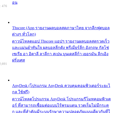
อน
: 476
Thscore (App รายงานผลบอลสดภาษาไทย จากลีกฟุตบอล
ต่างๆ ทั่วโลก)
ดาวน์โหลดแอป Thscore แอปฯ รายงานผลบอลสดรวดเร็ว
และแม่นยำทันใจ ผลบอลลีกดัง พรีเมียร์ลีก อังกฤษ กัลโช่
เซเรีย อา อิตาลี ลาลีกา สเปน บุนเดสลีก้า เยอรมัน ลีกเอิง
ฝรั่งเศส
2,691
AnyDesk (โปรแกรม AnyDesk ควบคุมคอมพิวเตอร์ระยะไ
กล ใช้ฟรี)
ดาวน์โหลดโปรแกรม AnyDesk โปรแกรมรีโมทคอมพิวเต
อร์ ที่สามารถเชื่อมต่อแบบไร้พรมแดน รวดเร็มไม่มีกระตุ
ก และที่สำคัญมีระบบรักษาความปลอดภัยแบบเดียวกับที่ใ