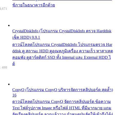
ช้ภายในธนาคารอีกด้วย
4,671
CrystalDiskInfo (โปรแกรม CrystalDiskInfo ตรวจ Harddisk
เช็ค HDD) 9.9.1
ดาวน์โหลดโปรแกรม CrystalDiskInfo โปรแกรมตรวจ Har
ddisk ดู สถานะ HDD ดูอุณหภูมิเครื่อง ความเร็ว หาสาเหต
คอมพัง ดูฮาร์ดดิสก์ SSD ทั้ง Internal และ External HDD ไ
ด้
: 498
CopyQ (โปรแกรม CopyQ บริหารจัดการคลิปบอร์ด สุดล้ำ)
16
ดาวน์โหลดโปรแกรม CopyQ จัดการคลิปบอร์ด ข้อความ
Text ไฟล์รูปภาพ Image หรือไฟล์ HTML ที่มีมากมาย แถม
จัดเรียงคลิปบอร์ด ลากแล้ววาง กำหนดปุ่มลัดให้เข้าถึงได้ง่