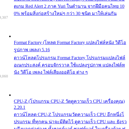
ดเกม Red Alert 2 ภาค Yuri ในตำนาน จากฝีมือคนไทย 10
0% พร้อมสิ่งก่อสร้างใหม่ๆ กว่า 30 ชนิด มาให้เล่นกัน
9,307
Format Factory (โหลด Format Factory แปลงไฟล์หนัง วิดีโอ
รูปภาพ เพลง) 5.16
ดาวน์โหลดโปรแกรม Format Factory โปรแกรมแปลงไฟล์
อเนกประสงค์ ครอบจักรวาล ใช้แปลงรูปภาพ แปลงไฟล์ห
นัง วิดีโอ เพลง ไฟล์เสียงออดิโอ ต่าง ๆ
9,060
CPU-Z (โปรแกรม CPU-Z วัดดูความเร็ว CPU เครื่องคุณ)
2.20.1
ดาวน์โหลด CPU-Z โปรแกรมวัดความเร็ว CPU อีกหนึ่งโ
ปรแกรม ที่ทุกคน น่าจะมีติดไว้ ดูความเร็ว CPU และ ยังรว
มถึงบอกค่าต่างๆ ทั้งฮารด์แวร์ ซอฟต์แวร์ ในเครื่องด้วย ฟ