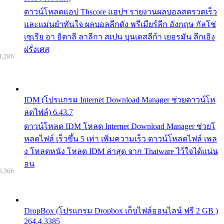
ดาวน์โหลดแอป Thscore แอปฯ รายงานผลบอลสดรวดเร็ว
และแม่นยำทันใจ ผลบอลลีกดัง พรีเมียร์ลีก อังกฤษ กัลโช่
เซเรีย อา อิตาลี ลาลีกา สเปน บุนเดสลีก้า เยอรมัน ลีกเอิง
ฝรั่งเศส
4,286
IDM (โปรแกรม Internet Download Manager ช่วยดาวน์โห
ลดไฟล์) 6.43.7
ดาวน์โหลด IDM โหลด Internet Download Manager ช่วยโ
หลดไฟล์ เร็วขึ้น 5 เท่า เพิ่มความเร็ว ดาวน์โหลดไฟล์ เพล
ง โหลดหนัง โหลด IDM ล่าสุด จาก Thaiware ไว้ใจได้แน่น
อน
6,366
DropBox (โปรแกรม Dropbox เก็บไฟล์ออนไลน์ ฟรี 2 GB )
264.4.3385