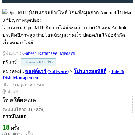
โปรแกรม OpenMTP จัดการไฟล์ระหว่าง macOS และ Android
ประสิทธิภาพสูง ถ่ายโอนข้อมูลรวดเร็ว ปลอดภัย ไร้ข้อจำกัด
เรื่องขนาดไฟล์
ผู้พัฒนา :
Ganesh Rathinavel Medayil
ฟรีแวร์
Freeware คืออะไร ?
หมวดหมู่ :
ซอฟต์แวร์ (Software)
>
โปรแกรมยูทิลิตี้
>
File &
Disk Management
เมื่อ : 20 พฤษภาคม 2569
ผู้ชม : 579
โหวตให้คะแนน
คะแนนโหวต 0 (0 ครั้ง)
ดาวน์โหลด
18
ครั้ง
(สัปดาห์ก่อน 0 ครั้ง)