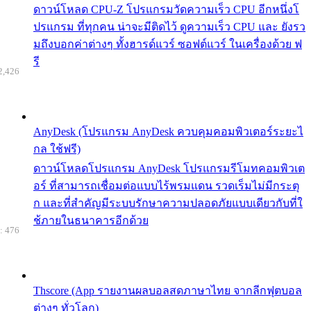
ดาวน์โหลด CPU-Z โปรแกรมวัดความเร็ว CPU อีกหนึ่งโ
ปรแกรม ที่ทุกคน น่าจะมีติดไว้ ดูความเร็ว CPU และ ยังรว
มถึงบอกค่าต่างๆ ทั้งฮารด์แวร์ ซอฟต์แวร์ ในเครื่องด้วย ฟ
รี
2,426
AnyDesk (โปรแกรม AnyDesk ควบคุมคอมพิวเตอร์ระยะไ
กล ใช้ฟรี)
ดาวน์โหลดโปรแกรม AnyDesk โปรแกรมรีโมทคอมพิวเต
อร์ ที่สามารถเชื่อมต่อแบบไร้พรมแดน รวดเร็มไม่มีกระตุ
ก และที่สำคัญมีระบบรักษาความปลอดภัยแบบเดียวกับที่ใ
ช้ภายในธนาคารอีกด้วย
: 476
Thscore (App รายงานผลบอลสดภาษาไทย จากลีกฟุตบอล
ต่างๆ ทั่วโลก)