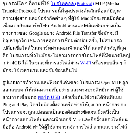
อุปกรณ์ใด ๆ ก็ตามที่ใช้
โปรโตคอล (Protocol)
MTP (Media
Transfer Protocol) โปรแกรมนี้มีจุดประสงค์หลักเพื่อแก้ปัญหา
ความยุ่งยาก และข้อจำกัดต่าง ๆ ที่ผู้ใช้ Mac มักจะพบเมื่อต้อง
เชื่อมต่อกับสมาร์ทโฟน Android ผ่านแอปพลิเคชันอย่างเป็น
ทางการของ Google อย่าง Android File Transfer ซึ่งมักจะมี
ปัญหาจุกจิก เช่น การหลุดการเชื่อมต่อบ่อยครั้ง, ไม่สามารถ
เปลี่ยนชื่อไฟล์ในสมาร์ทผ่านคอมพิวเตอร์ได้ และที่สำคัญที่สุด
คือ โปรแกรมทั่วไปมักจะไม่สามารถถ่ายโอนไฟล์ที่มีขนาดใหญ่
กว่า 4GB ได้ ในขณะที่การส่งไฟล์ผ่าน
Wi-Fi
หรือระบบอื่น ๆ ก็
มักจะใช้เวลานาน และซับซ้อนเกินไป
รูปแบบการทำงาน และฟีเจอร์เด่นของ โปรแกรม OpenMTP ถูก
ออกแบบมาให้เน้นความเรียบง่าย และทรงประสิทธิภาพ ผู้ใช้
สามารถเชื่อมต่อ
พอร์ต USB
แล้วเริ่มต้นใช้งานได้ทันทีแบบ
Plug and Play โดยไม่ต้องตั้งค่าเครือข่ายให้ยุ่งยาก หน้าจอของ
โปรแกรมจะถูกแบ่งออกเป็นสองฝั่งอย่างชัดเจน ฝั่งหนึ่งเป็น
หน้าต่างแสดงไฟล์บนคอมพิวเตอร์ Mac และอีกฝั่งแสดงไฟล์บน
มือถือ Android ทำให้ผู้ใช้สามารถจัดการไฟล์ ลากและวางไฟล์