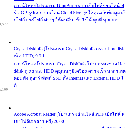
ดาวน์โหลดโปรแกรม DropBox ระบบ เก็บไฟล์ออนไลน์ ฟ
รี 2 GB รูปแบบออนไลน์ Cloud Storage ให้คุณเก็บข้อมูล เก็
บไฟล์ แชร์ไฟล์ ต่างๆ ให้คนอื่น เข้าถึงได้ ทุกที่ ทุกเวลา
4,522
CrystalDiskInfo (โปรแกรม CrystalDiskInfo ตรวจ Harddisk
เช็ค HDD) 9.9.1
ดาวน์โหลดโปรแกรม CrystalDiskInfo โปรแกรมตรวจ Har
ddisk ดู สถานะ HDD ดูอุณหภูมิเครื่อง ความเร็ว หาสาเหต
คอมพัง ดูฮาร์ดดิสก์ SSD ทั้ง Internal และ External HDD ไ
ด้
5,160
Adobe Acrobat Reader (โปรแกรมอ่านไฟล์ PDF เปิดไฟล์ P
DF ไฟล์เอกสาร ฟรี) 26.001