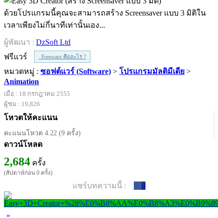
ด้วยโปรแกรมนี้คุณจะสามารถสร้าง Screensaver แบบ 3 มิติใน
เวลาเพียงไม่กี่นาทีเท่านั้นเอง...
ผู้พัฒนา :
DzSoft Ltd
ฟรีแวร์
Freeware คืออะไร ?
หมวดหมู่ :
ซอฟต์แวร์ (Software)
>
โปรแกรมมัลติมีเดีย
>
Animation
เมื่อ : 18 กรกฎาคม 2555
ผู้ชม : 19,826
โหวตให้คะแนน
คะแนนโหวต 4.22 (9 ครั้ง)
ดาวน์โหลด
2,684
ครั้ง
(สัปดาห์ก่อน 0 ครั้ง)
แชร์บทความนี้ :
0
»