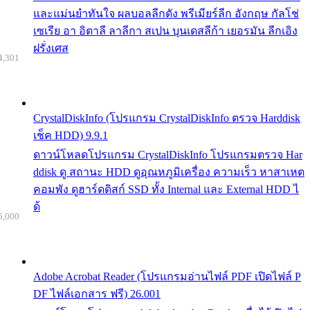
และแม่นยำทันใจ ผลบอลลีกดัง พรีเมียร์ลีก อังกฤษ กัลโช่
เซเรีย อา อิตาลี ลาลีกา สเปน บุนเดสลีก้า เยอรมัน ลีกเอิง
ฝรั่งเศส
4,301
CrystalDiskInfo (โปรแกรม CrystalDiskInfo ตรวจ Harddisk
เช็ค HDD) 9.9.1
ดาวน์โหลดโปรแกรม CrystalDiskInfo โปรแกรมตรวจ Har
ddisk ดู สถานะ HDD ดูอุณหภูมิเครื่อง ความเร็ว หาสาเหต
คอมพัง ดูฮาร์ดดิสก์ SSD ทั้ง Internal และ External HDD ไ
ด้
5,000
Adobe Acrobat Reader (โปรแกรมอ่านไฟล์ PDF เปิดไฟล์ P
DF ไฟล์เอกสาร ฟรี) 26.001