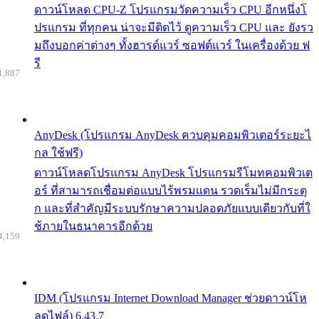
ดาวน์โหลด CPU-Z โปรแกรมวัดความเร็ว CPU อีกหนึ่งโ
ปรแกรม ที่ทุกคน น่าจะมีติดไว้ ดูความเร็ว CPU และ ยังรว
มถึงบอกค่าต่างๆ ทั้งฮารด์แวร์ ซอฟต์แวร์ ในเครื่องด้วย ฟ
รี
1,887
AnyDesk (โปรแกรม AnyDesk ควบคุมคอมพิวเตอร์ระยะไ
กล ใช้ฟรี)
ดาวน์โหลดโปรแกรม AnyDesk โปรแกรมรีโมทคอมพิวเต
อร์ ที่สามารถเชื่อมต่อแบบไร้พรมแดน รวดเร็มไม่มีกระตุ
ก และที่สำคัญมีระบบรักษาความปลอดภัยแบบเดียวกับที่ใ
ช้ภายในธนาคารอีกด้วย
4,159
IDM (โปรแกรม Internet Download Manager ช่วยดาวน์โห
ลดไฟล์) 6.43.7