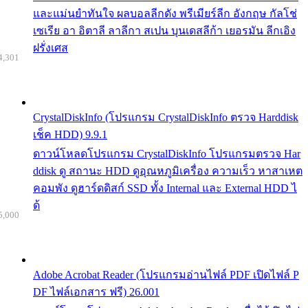
และแม่นยำทันใจ ผลบอลลีกดัง พรีเมียร์ลีก อังกฤษ กัลโช่
เซเรีย อา อิตาลี ลาลีกา สเปน บุนเดสลีก้า เยอรมัน ลีกเอิง
ฝรั่งเศส
4,301
CrystalDiskInfo (โปรแกรม CrystalDiskInfo ตรวจ Harddisk
เช็ค HDD) 9.9.1
ดาวน์โหลดโปรแกรม CrystalDiskInfo โปรแกรมตรวจ Har
ddisk ดู สถานะ HDD ดูอุณหภูมิเครื่อง ความเร็ว หาสาเหต
คอมพัง ดูฮาร์ดดิสก์ SSD ทั้ง Internal และ External HDD ไ
ด้
5,000
Adobe Acrobat Reader (โปรแกรมอ่านไฟล์ PDF เปิดไฟล์ P
DF ไฟล์เอกสาร ฟรี) 26.001