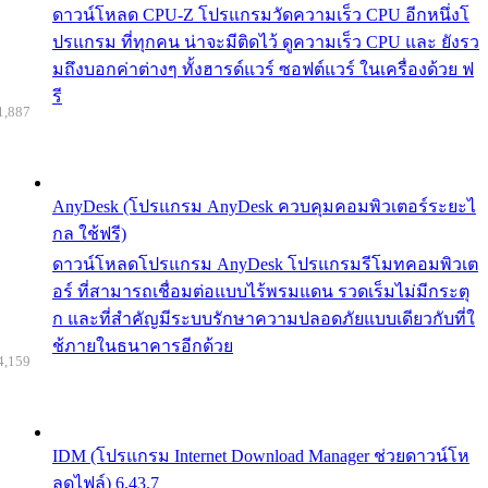
ดาวน์โหลด CPU-Z โปรแกรมวัดความเร็ว CPU อีกหนึ่งโ
ปรแกรม ที่ทุกคน น่าจะมีติดไว้ ดูความเร็ว CPU และ ยังรว
มถึงบอกค่าต่างๆ ทั้งฮารด์แวร์ ซอฟต์แวร์ ในเครื่องด้วย ฟ
รี
1,887
AnyDesk (โปรแกรม AnyDesk ควบคุมคอมพิวเตอร์ระยะไ
กล ใช้ฟรี)
ดาวน์โหลดโปรแกรม AnyDesk โปรแกรมรีโมทคอมพิวเต
อร์ ที่สามารถเชื่อมต่อแบบไร้พรมแดน รวดเร็มไม่มีกระตุ
ก และที่สำคัญมีระบบรักษาความปลอดภัยแบบเดียวกับที่ใ
ช้ภายในธนาคารอีกด้วย
4,159
IDM (โปรแกรม Internet Download Manager ช่วยดาวน์โห
ลดไฟล์) 6.43.7