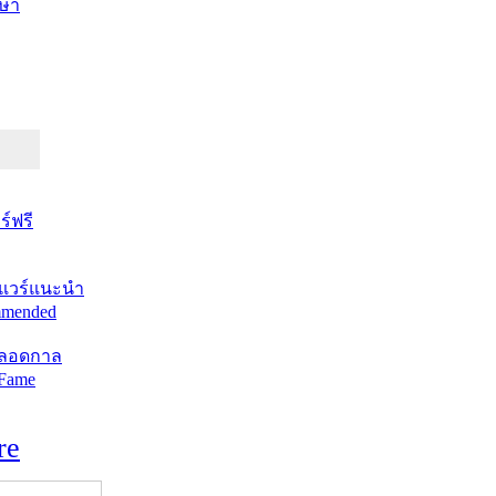
ษา
์ฟรี
แวร์แนะนำ
mended
ตลอดกาล
 Fame
re