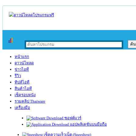
หน้าแรก
ดาวน์โหลด
ข่าวไอที
รีวิว
ทิปส์ไอที
สินค้าไอที
เช็ครอบหนัง
รวมคลิป Thaiware
เครื่องมือ
ซอฟต์แวร์
แอปพลิเคชันบนมือถือ
เช็คความเร็วเน็ต (Speedtest)