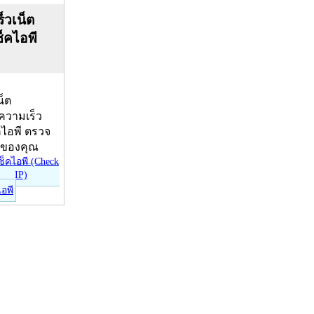
็วเน็ต
ช็คไอพี
น็ต
บความเร็ว
คไอพี ตรวจ
ีของคุณ
ไอพี