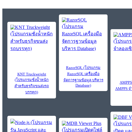
RazorSQL (โปรแกรม
RazorSQL เครื่องมือ
KNT Truckweight
(โปรแกรมชั่งน้ำหนัก
จัดการฐานข้อมูล บริหาร
AMPPS
Database)
สำหรับธุรกิจขนส่งรถ
AMPPS จำล
บรรทุก)