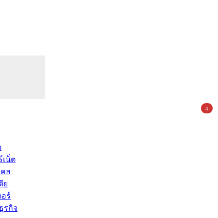
4
ด
์เน็ต
คคล
ดีย
อร์
ุรกิจ