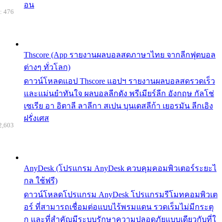
อน
: 476
Thscore (App รายงานผลบอลสดภาษาไทย จากลีกฟุตบอล
ต่างๆ ทั่วโลก)
ดาวน์โหลดแอป Thscore แอปฯ รายงานผลบอลสดรวดเร็ว
และแม่นยำทันใจ ผลบอลลีกดัง พรีเมียร์ลีก อังกฤษ กัลโช่
เซเรีย อา อิตาลี ลาลีกา สเปน บุนเดสลีก้า เยอรมัน ลีกเอิง
ฝรั่งเศส
2,603
AnyDesk (โปรแกรม AnyDesk ควบคุมคอมพิวเตอร์ระยะไ
กล ใช้ฟรี)
ดาวน์โหลดโปรแกรม AnyDesk โปรแกรมรีโมทคอมพิวเต
อร์ ที่สามารถเชื่อมต่อแบบไร้พรมแดน รวดเร็มไม่มีกระตุ
ก และที่สำคัญมีระบบรักษาความปลอดภัยแบบเดียวกับที่ใ