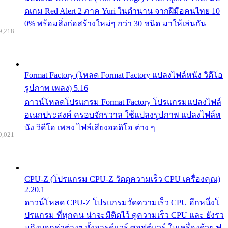
ดเกม Red Alert 2 ภาค Yuri ในตำนาน จากฝีมือคนไทย 10
0% พร้อมสิ่งก่อสร้างใหม่ๆ กว่า 30 ชนิด มาให้เล่นกัน
9,218
Format Factory (โหลด Format Factory แปลงไฟล์หนัง วิดีโอ
รูปภาพ เพลง) 5.16
ดาวน์โหลดโปรแกรม Format Factory โปรแกรมแปลงไฟล์
อเนกประสงค์ ครอบจักรวาล ใช้แปลงรูปภาพ แปลงไฟล์ห
นัง วิดีโอ เพลง ไฟล์เสียงออดิโอ ต่าง ๆ
9,021
CPU-Z (โปรแกรม CPU-Z วัดดูความเร็ว CPU เครื่องคุณ)
2.20.1
ดาวน์โหลด CPU-Z โปรแกรมวัดความเร็ว CPU อีกหนึ่งโ
ปรแกรม ที่ทุกคน น่าจะมีติดไว้ ดูความเร็ว CPU และ ยังรว
มถึงบอกค่าต่างๆ ทั้งฮารด์แวร์ ซอฟต์แวร์ ในเครื่องด้วย ฟ