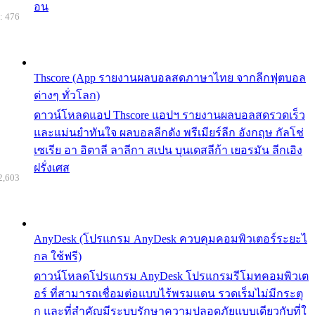
อน
: 476
Thscore (App รายงานผลบอลสดภาษาไทย จากลีกฟุตบอล
ต่างๆ ทั่วโลก)
ดาวน์โหลดแอป Thscore แอปฯ รายงานผลบอลสดรวดเร็ว
และแม่นยำทันใจ ผลบอลลีกดัง พรีเมียร์ลีก อังกฤษ กัลโช่
เซเรีย อา อิตาลี ลาลีกา สเปน บุนเดสลีก้า เยอรมัน ลีกเอิง
ฝรั่งเศส
2,603
AnyDesk (โปรแกรม AnyDesk ควบคุมคอมพิวเตอร์ระยะไ
กล ใช้ฟรี)
ดาวน์โหลดโปรแกรม AnyDesk โปรแกรมรีโมทคอมพิวเต
อร์ ที่สามารถเชื่อมต่อแบบไร้พรมแดน รวดเร็มไม่มีกระตุ
ก และที่สำคัญมีระบบรักษาความปลอดภัยแบบเดียวกับที่ใ