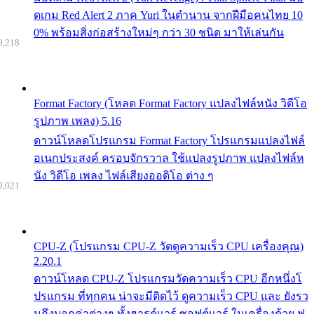
ดเกม Red Alert 2 ภาค Yuri ในตำนาน จากฝีมือคนไทย 10
0% พร้อมสิ่งก่อสร้างใหม่ๆ กว่า 30 ชนิด มาให้เล่นกัน
9,218
Format Factory (โหลด Format Factory แปลงไฟล์หนัง วิดีโอ
รูปภาพ เพลง) 5.16
ดาวน์โหลดโปรแกรม Format Factory โปรแกรมแปลงไฟล์
อเนกประสงค์ ครอบจักรวาล ใช้แปลงรูปภาพ แปลงไฟล์ห
นัง วิดีโอ เพลง ไฟล์เสียงออดิโอ ต่าง ๆ
9,021
CPU-Z (โปรแกรม CPU-Z วัดดูความเร็ว CPU เครื่องคุณ)
2.20.1
ดาวน์โหลด CPU-Z โปรแกรมวัดความเร็ว CPU อีกหนึ่งโ
ปรแกรม ที่ทุกคน น่าจะมีติดไว้ ดูความเร็ว CPU และ ยังรว
มถึงบอกค่าต่างๆ ทั้งฮารด์แวร์ ซอฟต์แวร์ ในเครื่องด้วย ฟ