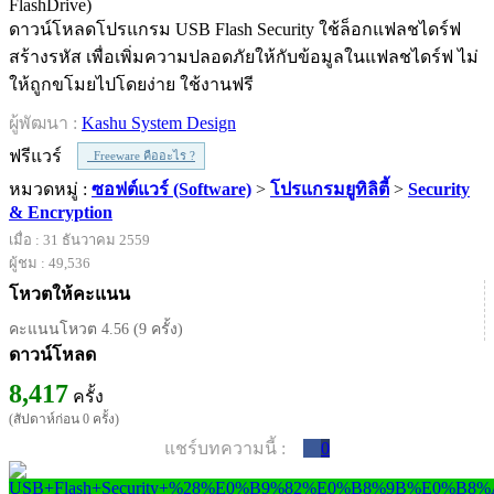
ดาวน์โหลดโปรแกรม USB Flash Security ใช้ล็อกแฟลชไดร์ฟ
สร้างรหัส เพื่อเพิ่มความปลอดภัยให้กับข้อมูลในแฟลชไดร์ฟ ไม่
ให้ถูกขโมยไปโดยง่าย ใช้งานฟรี
ผู้พัฒนา :
Kashu System Design
ฟรีแวร์
Freeware คืออะไร ?
หมวดหมู่ :
ซอฟต์แวร์ (Software)
>
โปรแกรมยูทิลิตี้
>
Security
& Encryption
เมื่อ : 31 ธันวาคม 2559
ผู้ชม : 49,536
โหวตให้คะแนน
คะแนนโหวต 4.56 (9 ครั้ง)
ดาวน์โหลด
8,417
ครั้ง
(สัปดาห์ก่อน 0 ครั้ง)
แชร์บทความนี้ :
0