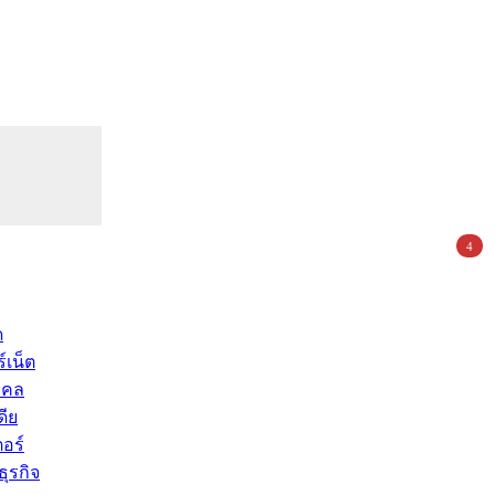
4
ด
์เน็ต
คคล
ดีย
อร์
ุรกิจ