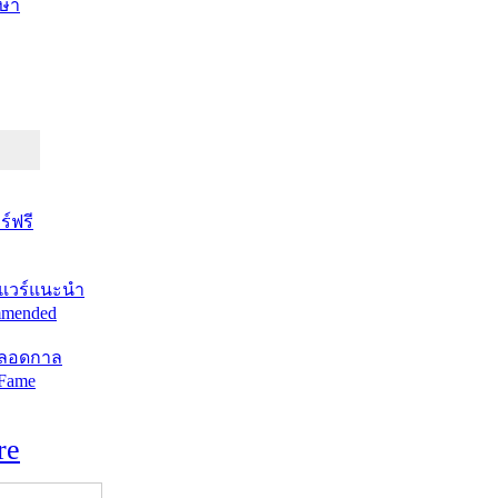
ษา
์ฟรี
แวร์แนะนำ
mended
ตลอดกาล
 Fame
re