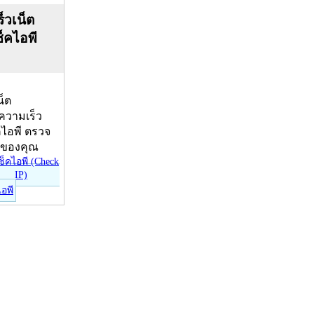
็วเน็ต
ช็คไอพี
น็ต
บความเร็ว
คไอพี ตรวจ
ีของคุณ
ไอพี