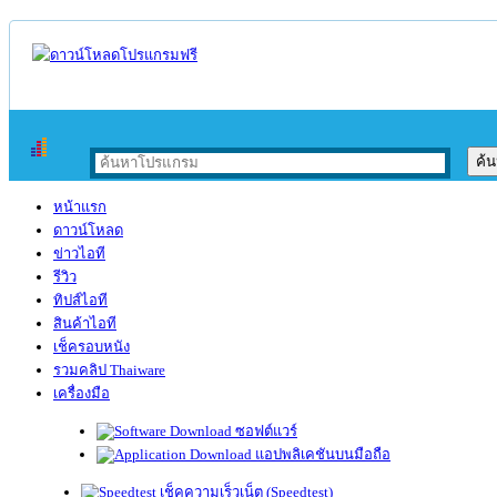
หน้าแรก
ดาวน์โหลด
ข่าวไอที
รีวิว
ทิปส์ไอที
สินค้าไอที
เช็ครอบหนัง
รวมคลิป Thaiware
เครื่องมือ
ซอฟต์แวร์
แอปพลิเคชันบนมือถือ
เช็คความเร็วเน็ต (Speedtest)