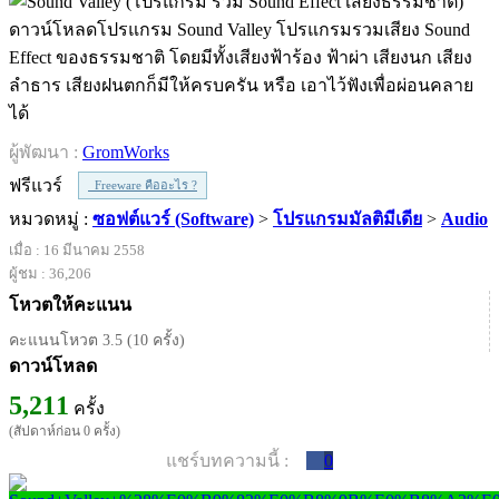
ดาวน์โหลดโปรแกรม Sound Valley โปรแกรมรวมเสียง Sound
Effect ของธรรมชาติ โดยมีทั้งเสียงฟ้าร้อง ฟ้าผ่า เสียงนก เสียง
ลำธาร เสียงฝนตกก็มีให้ครบครัน หรือ เอาไว้ฟังเพื่อผ่อนคลาย
ได้
ผู้พัฒนา :
GromWorks
ฟรีแวร์
Freeware คืออะไร ?
หมวดหมู่ :
ซอฟต์แวร์ (Software)
>
โปรแกรมมัลติมีเดีย
>
Audio
เมื่อ : 16 มีนาคม 2558
ผู้ชม : 36,206
โหวตให้คะแนน
คะแนนโหวต 3.5 (10 ครั้ง)
ดาวน์โหลด
5,211
ครั้ง
(สัปดาห์ก่อน 0 ครั้ง)
แชร์บทความนี้ :
0