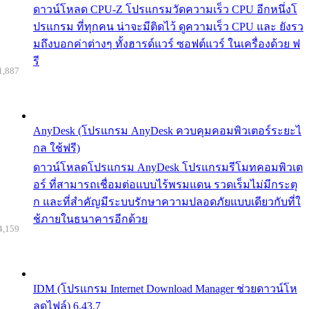
ดาวน์โหลด CPU-Z โปรแกรมวัดความเร็ว CPU อีกหนึ่งโ
ปรแกรม ที่ทุกคน น่าจะมีติดไว้ ดูความเร็ว CPU และ ยังรว
มถึงบอกค่าต่างๆ ทั้งฮารด์แวร์ ซอฟต์แวร์ ในเครื่องด้วย ฟ
รี
1,887
AnyDesk (โปรแกรม AnyDesk ควบคุมคอมพิวเตอร์ระยะไ
กล ใช้ฟรี)
ดาวน์โหลดโปรแกรม AnyDesk โปรแกรมรีโมทคอมพิวเต
อร์ ที่สามารถเชื่อมต่อแบบไร้พรมแดน รวดเร็มไม่มีกระตุ
ก และที่สำคัญมีระบบรักษาความปลอดภัยแบบเดียวกับที่ใ
ช้ภายในธนาคารอีกด้วย
4,159
IDM (โปรแกรม Internet Download Manager ช่วยดาวน์โห
ลดไฟล์) 6.43.7