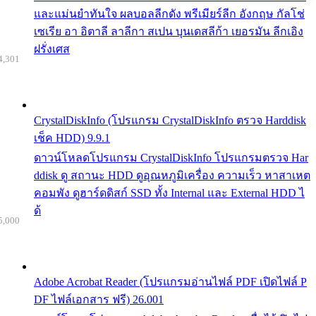
และแม่นยำทันใจ ผลบอลลีกดัง พรีเมียร์ลีก อังกฤษ กัลโช่
เซเรีย อา อิตาลี ลาลีกา สเปน บุนเดสลีก้า เยอรมัน ลีกเอิง
ฝรั่งเศส
4,301
CrystalDiskInfo (โปรแกรม CrystalDiskInfo ตรวจ Harddisk
เช็ค HDD) 9.9.1
ดาวน์โหลดโปรแกรม CrystalDiskInfo โปรแกรมตรวจ Har
ddisk ดู สถานะ HDD ดูอุณหภูมิเครื่อง ความเร็ว หาสาเหต
คอมพัง ดูฮาร์ดดิสก์ SSD ทั้ง Internal และ External HDD ไ
ด้
5,000
Adobe Acrobat Reader (โปรแกรมอ่านไฟล์ PDF เปิดไฟล์ P
DF ไฟล์เอกสาร ฟรี) 26.001