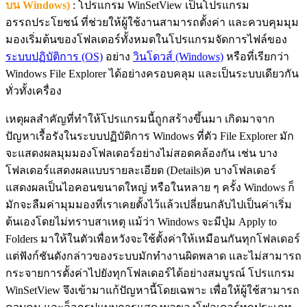
บน Windows)
: โปรแกรม WinSetView เป็นโปรแกรม
อรรถประโยชน์ ที่ช่วยให้ผู้ใช้งานสามารถตั้งค่า และควบคุมมุม
มองเริ่มต้นของโฟลเดอร์ทั้งหมดในโปรแกรมจัดการไฟล์ของ
ระบบปฏิบัติการ (OS)
อย่าง
วินโดวส์ (Windows)
หรือที่เรียกว่า
Windows File Explorer ได้อย่างครอบคลุม และเป็นระบบเดียวกัน
ทั่วทั้งเครื่อง
เหตุผลสำคัญที่ทำให้โปรแกรมนี้ถูกสร้างขึ้นมา เกิดมาจาก
ปัญหาเรื้อรังในระบบปฏิบัติการ Windows ที่ตัว File Explorer มัก
จะแสดงผลมุมมองโฟลเดอร์อย่างไม่สอดคล้องกัน เช่น บาง
โฟลเดอร์แสดงผลแบบรายละเอียด (Details)ฅ บางโฟลเดอร์
แสดงผลเป็นไอคอนขนาดใหญ่ หรือในหลาย ๆ ครั้ง Windows ก็
มักจะลืมค่ามุมมองที่เราเคยตั้งไว้แล้วเปลี่ยนกลับไปเป็นค่าเริ่ม
ต้นเองโดยไม่ทราบสาเหตุ แม้ว่า Windows จะมีปุ่ม Apply to
Folders มาให้ในตัวเพื่อหวังจะใช้ตั้งค่าให้เหมือนกันทุกโฟลเดอร์
แต่ฟังก์ชันดังกล่าวของระบบมักทำงานผิดพลาด และไม่สามารถ
กระจายการตั้งค่าไปยังทุกโฟลเดอร์ได้อย่างสมบูรณ์ โปรแกรม
WinSetView จึงเข้ามาแก้ปัญหานี้โดยเฉพาะ เพื่อให้ผู้ใช้สามารถ