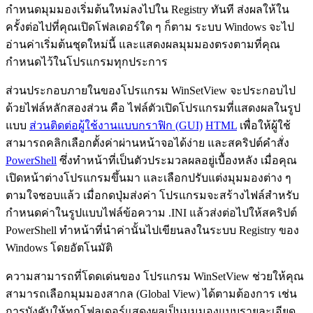
กำหนดมุมมองเริ่มต้นใหม่ลงไปใน Registry ทันที ส่งผลให้ใน
ครั้งต่อไปที่คุณเปิดโฟลเดอร์ใด ๆ ก็ตาม ระบบ Windows จะไป
อ่านค่าเริ่มต้นชุดใหม่นี้ และแสดงผลมุมมองตรงตามที่คุณ
กำหนดไว้ในโปรแกรมทุกประการ
ส่วนประกอบภายในของโปรแกรม WinSetView จะประกอบไป
ด้วยไฟล์หลักสองส่วน คือ ไฟล์ตัวเปิดโปรแกรมที่แสดงผลในรูป
แบบ
ส่วนติดต่อผู้ใช้งานแบบกราฟิก (GUI)
HTML
เพื่อให้ผู้ใช้
สามารถคลิกเลือกตั้งค่าผ่านหน้าจอได้ง่าย และสคริปต์คำสั่ง
PowerShell
ซึ่งทำหน้าที่เป็นตัวประมวลผลอยู่เบื้องหลัง เมื่อคุณ
เปิดหน้าต่างโปรแกรมขึ้นมา และเลือกปรับแต่งมุมมองต่าง ๆ
ตามใจชอบแล้ว เมื่อกดปุ่มส่งค่า โปรแกรมจะสร้างไฟล์สำหรับ
กำหนดค่าในรูปแบบไฟล์ข้อความ .INI แล้วส่งต่อไปให้สคริปต์
PowerShell ทำหน้าที่นำค่านั้นไปเขียนลงในระบบ Registry ของ
Windows โดยอัตโนมัติ
ความสามารถที่โดดเด่นของ โปรแกรม WinSetView ช่วยให้คุณ
สามารถเลือกมุมมองสากล (Global View) ได้ตามต้องการ เช่น
การบังคับให้ทุกโฟลเดอร์แสดงผลเป็นมุมมองแบบรายละเอียด