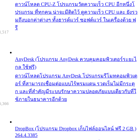
ดาวน์โหลด CPU-Z โปรแกรมวัดความเร็ว CPU อีกหนึ่งโ
ปรแกรม ที่ทุกคน น่าจะมีติดไว้ ดูความเร็ว CPU และ ยังรว
มถึงบอกค่าต่างๆ ทั้งฮารด์แวร์ ซอฟต์แวร์ ในเครื่องด้วย ฟ
รี
1,517
AnyDesk (โปรแกรม AnyDesk ควบคุมคอมพิวเตอร์ระยะไ
กล ใช้ฟรี)
ดาวน์โหลดโปรแกรม AnyDesk โปรแกรมรีโมทคอมพิวเต
อร์ ที่สามารถเชื่อมต่อแบบไร้พรมแดน รวดเร็มไม่มีกระตุ
ก และที่สำคัญมีระบบรักษาความปลอดภัยแบบเดียวกับที่ใ
ช้ภายในธนาคารอีกด้วย
6,366
DropBox (โปรแกรม Dropbox เก็บไฟล์ออนไลน์ ฟรี 2 GB )
264.4.3385