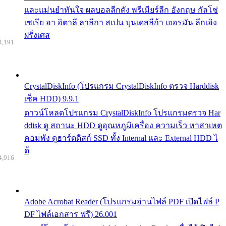
และแม่นยำทันใจ ผลบอลลีกดัง พรีเมียร์ลีก อังกฤษ กัลโช่
เซเรีย อา อิตาลี ลาลีกา สเปน บุนเดสลีก้า เยอรมัน ลีกเอิง
ฝรั่งเศส
4,191
CrystalDiskInfo (โปรแกรม CrystalDiskInfo ตรวจ Harddisk
เช็ค HDD) 9.9.1
ดาวน์โหลดโปรแกรม CrystalDiskInfo โปรแกรมตรวจ Har
ddisk ดู สถานะ HDD ดูอุณหภูมิเครื่อง ความเร็ว หาสาเหต
คอมพัง ดูฮาร์ดดิสก์ SSD ทั้ง Internal และ External HDD ไ
ด้
4,916
Adobe Acrobat Reader (โปรแกรมอ่านไฟล์ PDF เปิดไฟล์ P
DF ไฟล์เอกสาร ฟรี) 26.001