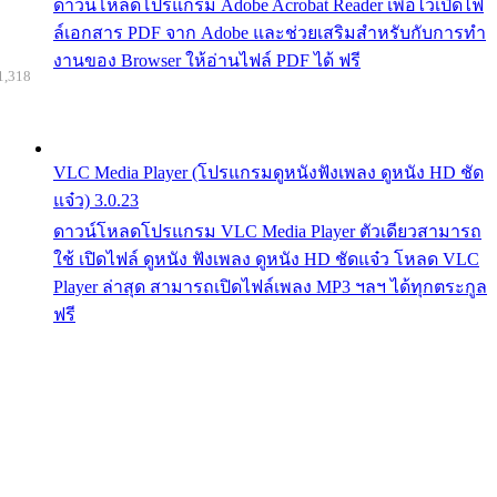
ดาวน์โหลดโปรแกรม Adobe Acrobat Reader เพื่อไว้เปิดไฟ
ล์เอกสาร PDF จาก Adobe และช่วยเสริมสำหรับกับการทำ
งานของ Browser ให้อ่านไฟล์ PDF ได้ ฟรี
1,318
VLC Media Player (โปรแกรมดูหนังฟังเพลง ดูหนัง HD ชัด
แจ๋ว) 3.0.23
ดาวน์โหลดโปรแกรม VLC Media Player ตัวเดียวสามารถ
ใช้ เปิดไฟล์ ดูหนัง ฟังเพลง ดูหนัง HD ชัดแจ๋ว โหลด VLC
Player ล่าสุด สามารถเปิดไฟล์เพลง MP3 ฯลฯ ได้ทุกตระกูล
ฟรี