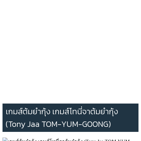
เกมส์ต้มยํากุ้ง เกมส์โทนี่จาต้มยำกุ้ง
(Tony Jaa TOM-YUM-GOONG)