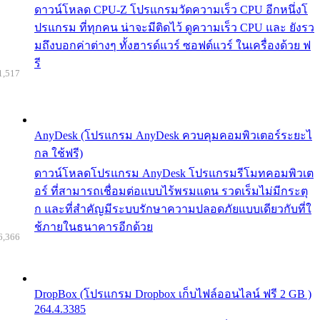
ดาวน์โหลด CPU-Z โปรแกรมวัดความเร็ว CPU อีกหนึ่งโ
ปรแกรม ที่ทุกคน น่าจะมีติดไว้ ดูความเร็ว CPU และ ยังรว
มถึงบอกค่าต่างๆ ทั้งฮารด์แวร์ ซอฟต์แวร์ ในเครื่องด้วย ฟ
รี
1,517
AnyDesk (โปรแกรม AnyDesk ควบคุมคอมพิวเตอร์ระยะไ
กล ใช้ฟรี)
ดาวน์โหลดโปรแกรม AnyDesk โปรแกรมรีโมทคอมพิวเต
อร์ ที่สามารถเชื่อมต่อแบบไร้พรมแดน รวดเร็มไม่มีกระตุ
ก และที่สำคัญมีระบบรักษาความปลอดภัยแบบเดียวกับที่ใ
ช้ภายในธนาคารอีกด้วย
6,366
DropBox (โปรแกรม Dropbox เก็บไฟล์ออนไลน์ ฟรี 2 GB )
264.4.3385