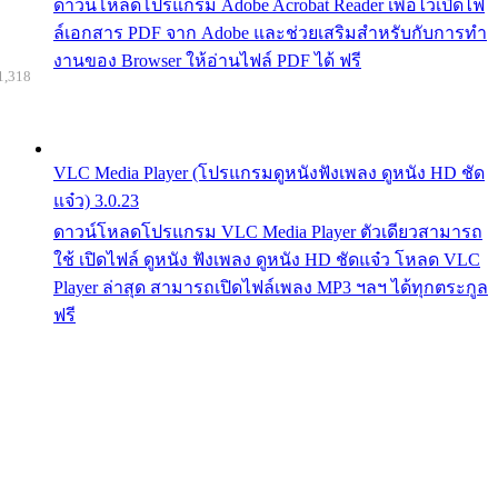
ดาวน์โหลดโปรแกรม Adobe Acrobat Reader เพื่อไว้เปิดไฟ
ล์เอกสาร PDF จาก Adobe และช่วยเสริมสำหรับกับการทำ
งานของ Browser ให้อ่านไฟล์ PDF ได้ ฟรี
1,318
VLC Media Player (โปรแกรมดูหนังฟังเพลง ดูหนัง HD ชัด
แจ๋ว) 3.0.23
ดาวน์โหลดโปรแกรม VLC Media Player ตัวเดียวสามารถ
ใช้ เปิดไฟล์ ดูหนัง ฟังเพลง ดูหนัง HD ชัดแจ๋ว โหลด VLC
Player ล่าสุด สามารถเปิดไฟล์เพลง MP3 ฯลฯ ได้ทุกตระกูล
ฟรี