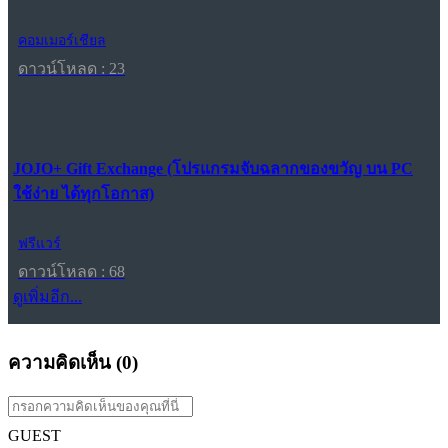
คอมเมอร์เชียล
ดาวน์โหลด : 23
JOJO+ Gift Exchange (โปรแกรมจับฉลากของขวัญ บน PC
ใช้ง่าย ได้ทุกโอกาส)
ฟรีแวร์
ดาวน์โหลด : 68
ดูเพิ่มอีก...
ความคิดเห็น (
0
)
GUEST