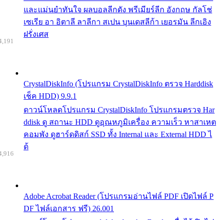
และแม่นยำทันใจ ผลบอลลีกดัง พรีเมียร์ลีก อังกฤษ กัลโช่
เซเรีย อา อิตาลี ลาลีกา สเปน บุนเดสลีก้า เยอรมัน ลีกเอิง
ฝรั่งเศส
4,191
CrystalDiskInfo (โปรแกรม CrystalDiskInfo ตรวจ Harddisk
เช็ค HDD) 9.9.1
ดาวน์โหลดโปรแกรม CrystalDiskInfo โปรแกรมตรวจ Har
ddisk ดู สถานะ HDD ดูอุณหภูมิเครื่อง ความเร็ว หาสาเหต
คอมพัง ดูฮาร์ดดิสก์ SSD ทั้ง Internal และ External HDD ไ
ด้
4,916
Adobe Acrobat Reader (โปรแกรมอ่านไฟล์ PDF เปิดไฟล์ P
DF ไฟล์เอกสาร ฟรี) 26.001