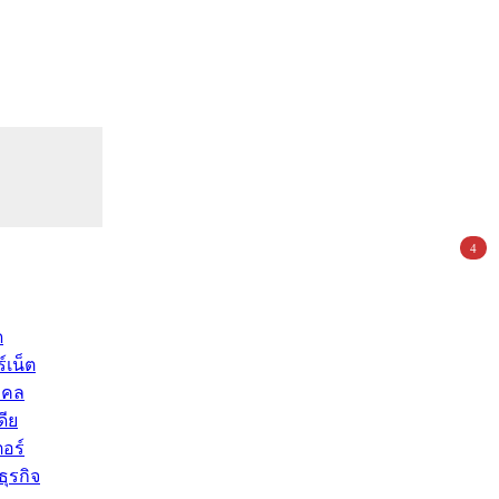
4
ด
์เน็ต
คคล
ดีย
อร์
ุรกิจ