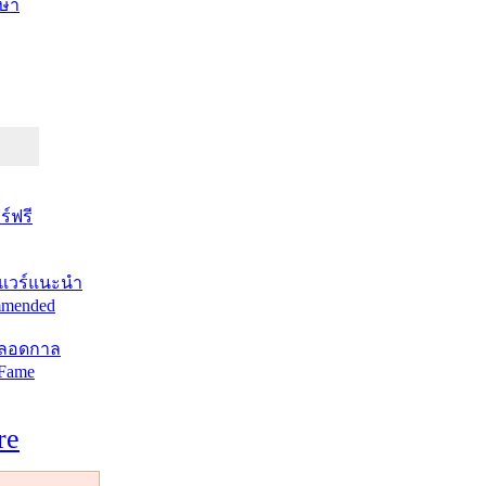
ษา
์ฟรี
แวร์แนะนำ
mended
ตลอดกาล
 Fame
re