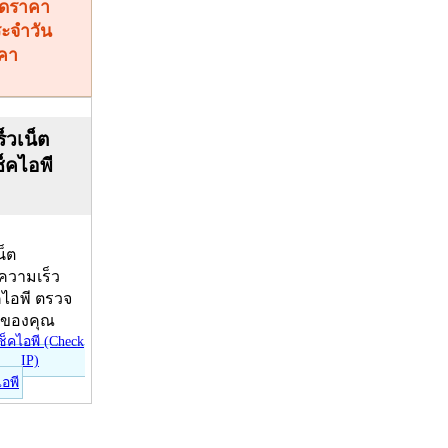
คา
็วเน็ต
ช็คไอพี
น็ต
บความเร็ว
คไอพี ตรวจ
ีของคุณ
ไอพี