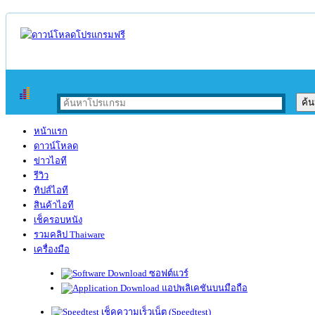
หน้าแรก
ดาวน์โหลด
ข่าวไอที
รีวิว
ทิปส์ไอที
สินค้าไอที
เช็ครอบหนัง
รวมคลิป Thaiware
เครื่องมือ
ซอฟต์แวร์
แอปพลิเคชันบนมือถือ
เช็คความเร็วเน็ต (Speedtest)